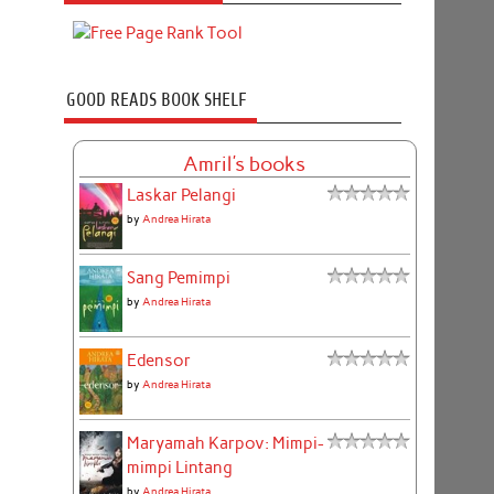
GOOD READS BOOK SHELF
Amril's books
Laskar Pelangi
by
Andrea Hirata
Sang Pemimpi
by
Andrea Hirata
Edensor
by
Andrea Hirata
Maryamah Karpov: Mimpi-
mimpi Lintang
by
Andrea Hirata