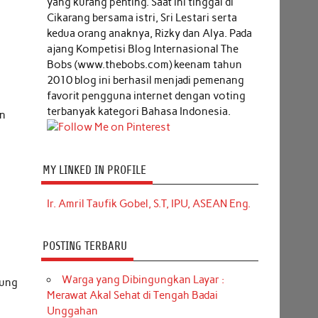
yang kurang penting. Saat ini tinggal di
Cikarang bersama istri, Sri Lestari serta
kedua orang anaknya, Rizky dan Alya. Pada
ajang Kompetisi Blog Internasional The
Bobs (www.thebobs.com) keenam tahun
2010 blog ini berhasil menjadi pemenang
favorit pengguna internet dengan voting
g
terbanyak kategori Bahasa Indonesia.
an
MY LINKED IN PROFILE
Ir. Amril Taufik Gobel, S.T, IPU, ASEAN Eng.
POSTING TERBARU
Warga yang Dibingungkan Layar :
gung
Merawat Akal Sehat di Tengah Badai
Unggahan