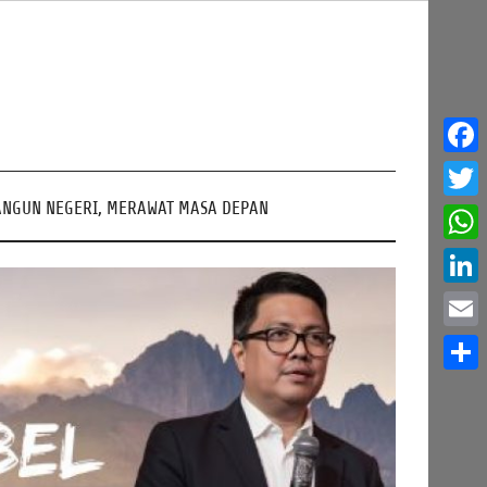
Face
NGUN NEGERI, MERAWAT MASA DEPAN
Twitt
What
Linke
Email
Share