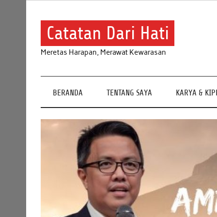
Skip
to
content
Catatan Dari Hati
Meretas Harapan, Merawat Kewarasan
BERANDA
TENTANG SAYA
KARYA & KI