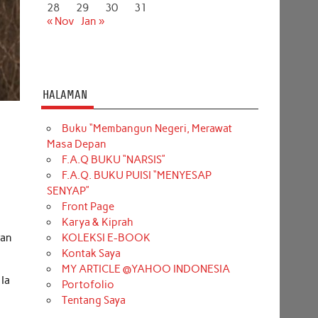
28
29
30
31
« Nov
Jan »
HALAMAN
Buku “Membangun Negeri, Merawat
Masa Depan
F.A.Q BUKU “NARSIS”
F.A.Q. BUKU PUISI “MENYESAP
SENYAP”
Front Page
Karya & Kiprah
KOLEKSI E-BOOK
ran
Kontak Saya
MY ARTICLE @YAHOO INDONESIA
 Ia
Portofolio
Tentang Saya