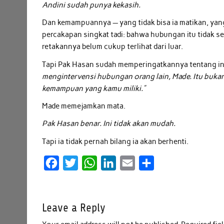
Andini sudah punya kekasih.
Dan kemampuannya — yang tidak bisa ia matikan, yang
percakapan singkat tadi: bahwa hubungan itu tidak s
retakannya belum cukup terlihat dari luar.
Tapi Pak Hasan sudah memperingatkannya tentang in
mengintervensi hubungan orang lain, Made. Itu buka
kemampuan yang kamu miliki.”
Made memejamkan mata.
Pak Hasan benar. Ini tidak akan mudah.
Tapi ia tidak pernah bilang ia akan berhenti.
F
T
W
L
E
S
a
w
h
i
m
h
c
i
a
n
a
a
Leave a Reply
e
t
t
k
i
r
b
t
s
e
l
e