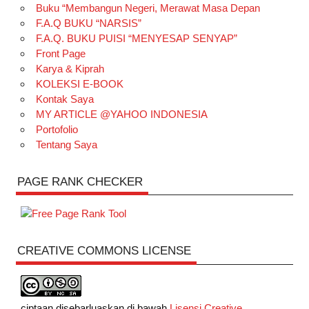
Buku “Membangun Negeri, Merawat Masa Depan
F.A.Q BUKU “NARSIS”
F.A.Q. BUKU PUISI “MENYESAP SENYAP”
Front Page
Karya & Kiprah
KOLEKSI E-BOOK
Kontak Saya
MY ARTICLE @YAHOO INDONESIA
Portofolio
Tentang Saya
PAGE RANK CHECKER
CREATIVE COMMONS LICENSE
ciptaan disebarluaskan di bawah
Lisensi Creative