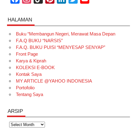
a
n
i
i
i
w
o
c
s
k
n
n
i
u
HALAMAN
e
t
T
t
k
t
T
Buku “Membangun Negeri, Merawat Masa Depan
b
a
o
e
e
t
u
F.A.Q BUKU “NARSIS”
o
g
k
r
d
e
b
F.A.Q. BUKU PUISI “MENYESAP SENYAP”
o
r
e
I
r
e
Front Page
Karya & Kiprah
k
a
s
n
KOLEKSI E-BOOK
m
t
Kontak Saya
MY ARTICLE @YAHOO INDONESIA
Portofolio
Tentang Saya
ARSIP
Arsip