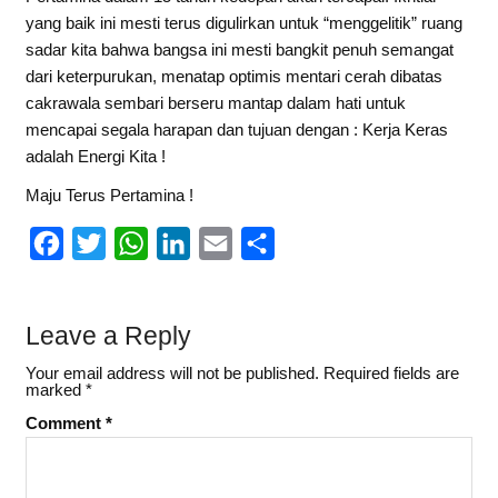
yang baik ini mesti terus digulirkan untuk “menggelitik” ruang
sadar kita bahwa bangsa ini mesti bangkit penuh semangat
dari keterpurukan, menatap optimis mentari cerah dibatas
cakrawala sembari berseru mantap dalam hati untuk
mencapai segala harapan dan tujuan dengan : Kerja Keras
adalah Energi Kita !
Maju Terus Pertamina !
F
T
W
L
E
S
a
w
h
i
m
h
c
i
a
n
a
a
Leave a Reply
e
t
t
k
i
r
Your email address will not be published.
Required fields are
b
t
s
e
l
e
marked
*
o
e
A
d
Comment
*
o
r
p
I
k
p
n