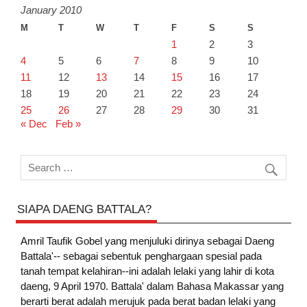
January 2010
M
T
W
T
F
S
S
1
2
3
4
5
6
7
8
9
10
11
12
13
14
15
16
17
18
19
20
21
22
23
24
25
26
27
28
29
30
31
« Dec
Feb »
SIAPA DAENG BATTALA?
Amril Taufik Gobel
yang menjuluki dirinya sebagai Daeng
Battala'-- sebagai sebentuk penghargaan spesial pada
tanah tempat kelahiran--ini adalah lelaki yang lahir di kota
daeng, 9 April 1970. Battala' dalam Bahasa Makassar yang
berarti berat adalah merujuk pada berat badan lelaki yang