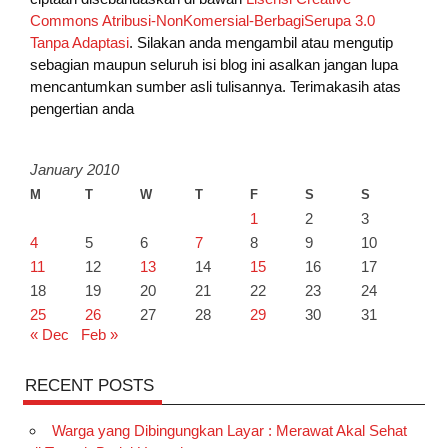
Commons Atribusi-NonKomersial-BerbagiSerupa 3.0
Tanpa Adaptasi
. Silakan anda mengambil atau mengutip
sebagian maupun seluruh isi blog ini asalkan jangan lupa
mencantumkan sumber asli tulisannya. Terimakasih atas
pengertian anda
January 2010
M
T
W
T
F
S
S
1
2
3
4
5
6
7
8
9
10
11
12
13
14
15
16
17
18
19
20
21
22
23
24
25
26
27
28
29
30
31
« Dec
Feb »
RECENT POSTS
Warga yang Dibingungkan Layar : Merawat Akal Sehat