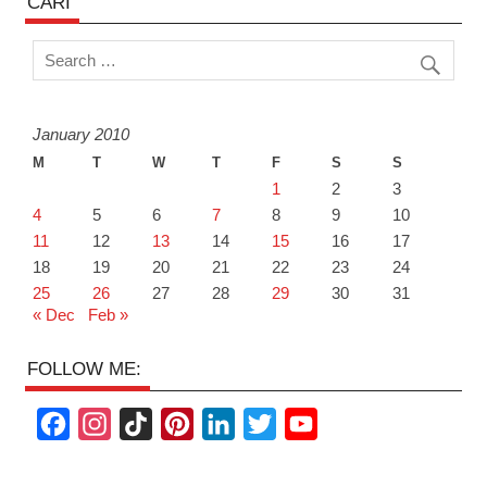
CARI
January 2010
M
T
W
T
F
S
S
1
2
3
4
5
6
7
8
9
10
11
12
13
14
15
16
17
18
19
20
21
22
23
24
25
26
27
28
29
30
31
« Dec
Feb »
FOLLOW ME:
F
I
T
P
L
T
Y
a
n
i
i
i
w
o