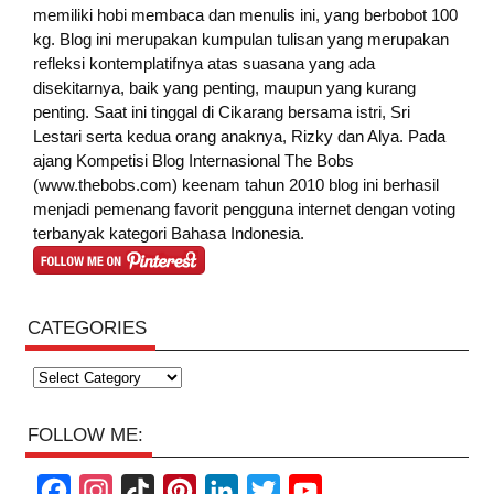
memiliki hobi membaca dan menulis ini, yang berbobot 100
kg. Blog ini merupakan kumpulan tulisan yang merupakan
refleksi kontemplatifnya atas suasana yang ada
disekitarnya, baik yang penting, maupun yang kurang
penting. Saat ini tinggal di Cikarang bersama istri, Sri
Lestari serta kedua orang anaknya, Rizky dan Alya. Pada
ajang Kompetisi Blog Internasional The Bobs
(www.thebobs.com) keenam tahun 2010 blog ini berhasil
menjadi pemenang favorit pengguna internet dengan voting
terbanyak kategori Bahasa Indonesia.
CATEGORIES
Categories
FOLLOW ME:
F
I
T
P
L
T
Y