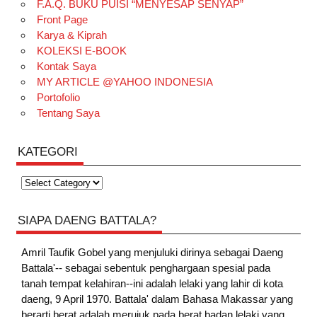
F.A.Q. BUKU PUISI “MENYESAP SENYAP”
Front Page
Karya & Kiprah
KOLEKSI E-BOOK
Kontak Saya
MY ARTICLE @YAHOO INDONESIA
Portofolio
Tentang Saya
KATEGORI
Kategori
SIAPA DAENG BATTALA?
Amril Taufik Gobel
yang menjuluki dirinya sebagai Daeng
Battala'-- sebagai sebentuk penghargaan spesial pada
tanah tempat kelahiran--ini adalah lelaki yang lahir di kota
daeng, 9 April 1970. Battala' dalam Bahasa Makassar yang
berarti berat adalah merujuk pada berat badan lelaki yang