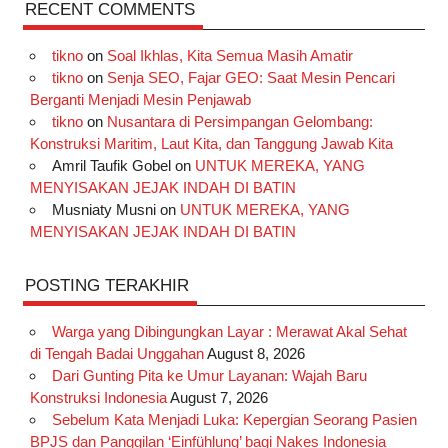
c
s
k
n
n
i
u
RECENT COMMENTS
e
t
T
t
k
t
T
tikno
on
Soal Ikhlas, Kita Semua Masih Amatir
b
a
o
e
e
t
u
tikno
on
Senja SEO, Fajar GEO: Saat Mesin Pencari
o
g
k
r
d
e
b
Berganti Menjadi Mesin Penjawab
o
r
e
I
r
e
tikno
on
Nusantara di Persimpangan Gelombang:
Konstruksi Maritim, Laut Kita, dan Tanggung Jawab Kita
k
a
s
n
Amril Taufik Gobel
on
UNTUK MEREKA, YANG
m
t
MENYISAKAN JEJAK INDAH DI BATIN
Musniaty Musni
on
UNTUK MEREKA, YANG
MENYISAKAN JEJAK INDAH DI BATIN
POSTING TERAKHIR
Warga yang Dibingungkan Layar : Merawat Akal Sehat
di Tengah Badai Unggahan
August 8, 2026
Dari Gunting Pita ke Umur Layanan: Wajah Baru
Konstruksi Indonesia
August 7, 2026
Sebelum Kata Menjadi Luka: Kepergian Seorang Pasien
BPJS dan Panggilan ‘Einfühlung’ bagi Nakes Indonesia