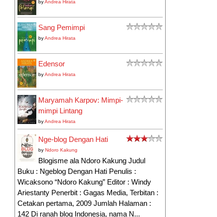
by
Andrea Hirata
Sang Pemimpi
by
Andrea Hirata
Edensor
by
Andrea Hirata
Maryamah Karpov: Mimpi-
mimpi Lintang
by
Andrea Hirata
Nge-blog Dengan Hati
by
Ndoro Kakung
Blogisme ala Ndoro Kakung Judul
Buku : Ngeblog Dengan Hati Penulis :
Wicaksono “Ndoro Kakung” Editor : Windy
Ariestanty Penerbit : Gagas Media, Terbitan :
Cetakan pertama, 2009 Jumlah Halaman :
142 Di ranah blog Indonesia, nama N...