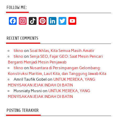
FOLLOW ME:
F
I
T
P
L
T
Y
a
n
i
i
i
w
o
c
s
k
n
n
i
u
RECENT COMMENTS
e
t
T
t
k
t
T
tikno
on
Soal Ikhlas, Kita Semua Masih Amatir
b
a
o
e
e
t
u
tikno
on
Senja SEO, Fajar GEO: Saat Mesin Pencari
o
g
k
r
d
e
b
Berganti Menjadi Mesin Penjawab
o
r
e
I
r
e
tikno
on
Nusantara di Persimpangan Gelombang:
Konstruksi Maritim, Laut Kita, dan Tanggung Jawab Kita
k
a
s
n
Amril Taufik Gobel
on
UNTUK MEREKA, YANG
m
t
MENYISAKAN JEJAK INDAH DI BATIN
Musniaty Musni
on
UNTUK MEREKA, YANG
MENYISAKAN JEJAK INDAH DI BATIN
POSTING TERAKHIR