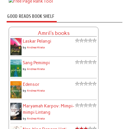
GOOD READS BOOK SHELF
Amril's books
Laskar Pelangi
by
Andrea Hirata
Sang Pemimpi
by
Andrea Hirata
Edensor
by
Andrea Hirata
Maryamah Karpov: Mimpi-
mimpi Lintang
by
Andrea Hirata