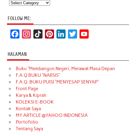
Categories
FOLLOW ME:
F
I
T
P
L
T
Y
a
n
i
i
i
w
o
c
s
k
n
n
i
u
HALAMAN
e
t
T
t
k
t
T
Buku “Membangun Negeri, Merawat Masa Depan
b
a
o
e
e
t
u
F.A.Q BUKU “NARSIS”
o
g
k
r
d
e
b
F.A.Q. BUKU PUISI “MENYESAP SENYAP”
o
r
e
I
r
e
Front Page
Karya & Kiprah
k
a
s
n
KOLEKSI E-BOOK
m
t
Kontak Saya
MY ARTICLE @YAHOO INDONESIA
Portofolio
Tentang Saya