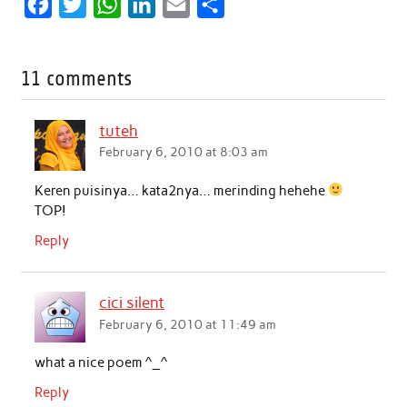
F
T
W
L
E
S
a
w
h
i
m
h
c
i
a
n
a
a
11 comments
e
t
t
k
i
r
b
t
s
e
l
e
tuteh
o
e
A
d
February 6, 2010 at 8:03 am
o
r
p
I
Keren puisinya… kata2nya… merinding hehehe
k
p
n
TOP!
Reply
cici silent
February 6, 2010 at 11:49 am
what a nice poem ^_^
Reply