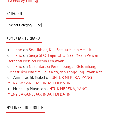
Tweets by amriltg
KATEGORI
Kategori
KOMENTAR TERBARU
tikno
on
Soal Ikhlas, Kita Semua Masih Amatir
tikno
on
Senja SEO, Fajar GEO: Saat Mesin Pencari
Berganti Menjadi Mesin Penjawab
tikno
on
Nusantara di Persimpangan Gelombang:
Konstruksi Maritim, Laut Kita, dan Tanggung Jawab Kita
Amril Taufik Gobel
on
UNTUK MEREKA, YANG
MENYISAKAN JEJAK INDAH DI BATIN
Musniaty Musni
on
UNTUK MEREKA, YANG
MENYISAKAN JEJAK INDAH DI BATIN
MY LINKED IN PROFILE