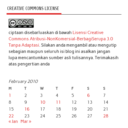
CREATIVE COMMONS LICENSE
ciptaan disebarluaskan di bawah
Lisensi Creative
Commons Atribusi-NonKomersial-BerbagiSerupa 3.0
Tanpa Adaptasi
. Silakan anda mengambil atau mengutip
sebagian maupun seluruh isi blog ini asalkan jangan
lupa mencantumkan sumber asli tulisannya. Terimakasih
atas pengertian anda
February 2010
M
T
W
T
F
S
S
1
2
3
4
5
6
7
8
9
10
11
12
13
14
15
16
17
18
19
20
21
22
23
24
25
26
27
28
« Jan
Mar »