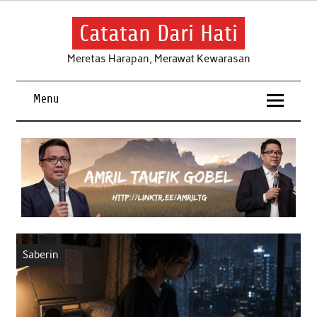
Skip
to
content
Catatan Dari Hati
Meretas Harapan, Merawat Kewarasan
Menu
Saberin