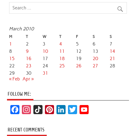
March 2010
M
T
W
T
F
S
S
1
2
3
4
5
6
7
8
9
10
11
12
13
14
15
16
17
18
19
20
21
22
23
24
25
26
27
28
29
30
31
« Feb
Apr »
FOLLOW ME:
F
I
T
P
L
T
Y
a
n
i
i
i
w
o
c
s
k
n
n
i
u
RECENT COMMENTS