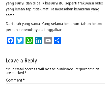
yang sunyi dan di balik kesunyi itu, seperti frekuensi radio
yang lemah tapi tidak mati, ia merasakan kehadiran yang
sama.
Dari arah yang sama. Yang selama bertahun-tahun belum
pernah sepenuhnya ia tinggalkan.
F
T
W
L
E
S
a
w
h
i
m
h
c
i
a
n
a
a
Leave a Reply
e
t
t
k
i
r
Your email address will not be published.
Required fields
b
t
s
e
l
e
are marked
*
o
e
A
d
Comment
*
o
r
p
I
k
p
n