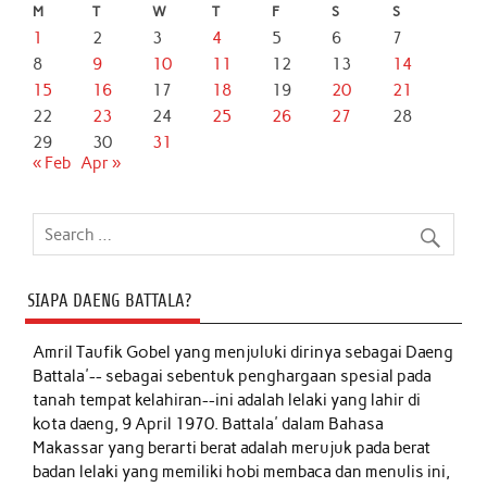
M
T
W
T
F
S
S
1
2
3
4
5
6
7
8
9
10
11
12
13
14
15
16
17
18
19
20
21
22
23
24
25
26
27
28
29
30
31
« Feb
Apr »
SIAPA DAENG BATTALA?
Amril Taufik Gobel
yang menjuluki dirinya sebagai Daeng
Battala'-- sebagai sebentuk penghargaan spesial pada
tanah tempat kelahiran--ini adalah lelaki yang lahir di
kota daeng, 9 April 1970. Battala' dalam Bahasa
Makassar yang berarti berat adalah merujuk pada berat
badan lelaki yang memiliki hobi membaca dan menulis ini,