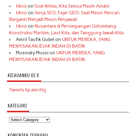
tikno
on
Soal Ikhlas, Kita Semua Masih Amatir
tikno
on
Senja SEO, Fajar GEO: Saat Mesin Pencari
Berganti Menjadi Mesin Penjawab
tikno
on
Nusantara di Persimpangan Gelombang:
Konstruksi Maritim, Laut Kita, dan Tanggung Jawab Kita
Amril Taufik Gobel
on
UNTUK MEREKA, YANG
MENYISAKAN JEJAK INDAH DI BATIN
Musniaty Musni
on
UNTUK MEREKA, YANG
MENYISAKAN JEJAK INDAH DI BATIN
KICAUANKU DI X
Tweets by amriltg
KATEGORI
Kategori
KOMENTAR TERBARU