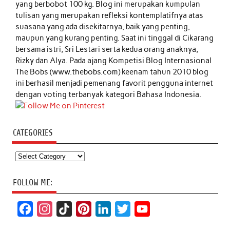
yang berbobot 100 kg. Blog ini merupakan kumpulan
tulisan yang merupakan refleksi kontemplatifnya atas
suasana yang ada disekitarnya, baik yang penting,
maupun yang kurang penting. Saat ini tinggal di Cikarang
bersama istri, Sri Lestari serta kedua orang anaknya,
Rizky dan Alya. Pada ajang Kompetisi Blog Internasional
The Bobs (www.thebobs.com) keenam tahun 2010 blog
ini berhasil menjadi pemenang favorit pengguna internet
dengan voting terbanyak kategori Bahasa Indonesia.
CATEGORIES
Categories
FOLLOW ME:
F
I
T
P
L
T
Y
a
n
i
i
i
w
o