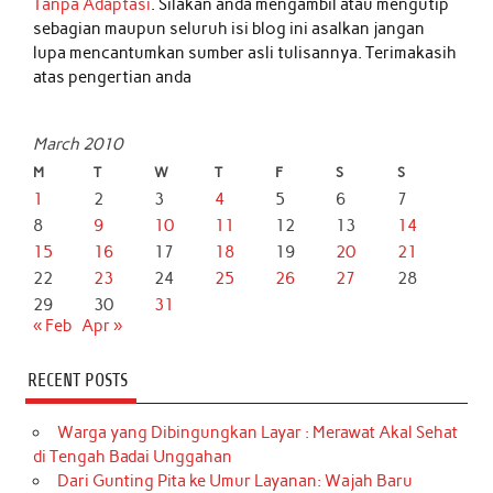
Tanpa Adaptasi
. Silakan anda mengambil atau mengutip
sebagian maupun seluruh isi blog ini asalkan jangan
lupa mencantumkan sumber asli tulisannya. Terimakasih
atas pengertian anda
March 2010
M
T
W
T
F
S
S
1
2
3
4
5
6
7
8
9
10
11
12
13
14
15
16
17
18
19
20
21
22
23
24
25
26
27
28
29
30
31
« Feb
Apr »
RECENT POSTS
Warga yang Dibingungkan Layar : Merawat Akal Sehat
di Tengah Badai Unggahan
Dari Gunting Pita ke Umur Layanan: Wajah Baru