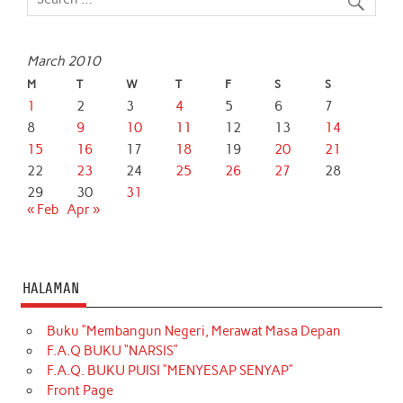
March 2010
M
T
W
T
F
S
S
1
2
3
4
5
6
7
8
9
10
11
12
13
14
15
16
17
18
19
20
21
22
23
24
25
26
27
28
29
30
31
« Feb
Apr »
HALAMAN
Buku “Membangun Negeri, Merawat Masa Depan
F.A.Q BUKU “NARSIS”
F.A.Q. BUKU PUISI “MENYESAP SENYAP”
Front Page