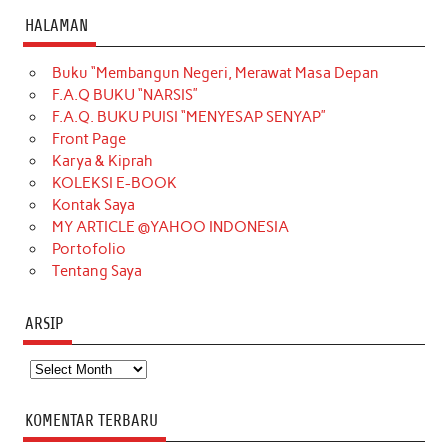
c
s
k
n
n
i
u
HALAMAN
e
t
T
t
k
t
T
Buku “Membangun Negeri, Merawat Masa Depan
b
a
o
e
e
t
u
F.A.Q BUKU “NARSIS”
o
g
k
r
d
e
b
F.A.Q. BUKU PUISI “MENYESAP SENYAP”
o
r
e
I
r
e
Front Page
Karya & Kiprah
k
a
s
n
KOLEKSI E-BOOK
m
t
Kontak Saya
MY ARTICLE @YAHOO INDONESIA
Portofolio
Tentang Saya
ARSIP
Arsip
KOMENTAR TERBARU