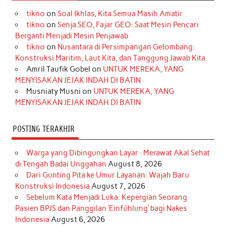
e
t
T
t
k
t
T
tikno
on
Soal Ikhlas, Kita Semua Masih Amatir
b
a
o
e
e
t
u
tikno
on
Senja SEO, Fajar GEO: Saat Mesin Pencari
o
g
k
r
d
e
b
Berganti Menjadi Mesin Penjawab
o
r
e
I
r
e
tikno
on
Nusantara di Persimpangan Gelombang:
Konstruksi Maritim, Laut Kita, dan Tanggung Jawab Kita
k
a
s
n
Amril Taufik Gobel
on
UNTUK MEREKA, YANG
m
t
MENYISAKAN JEJAK INDAH DI BATIN
Musniaty Musni
on
UNTUK MEREKA, YANG
MENYISAKAN JEJAK INDAH DI BATIN
POSTING TERAKHIR
Warga yang Dibingungkan Layar : Merawat Akal Sehat
di Tengah Badai Unggahan
August 8, 2026
Dari Gunting Pita ke Umur Layanan: Wajah Baru
Konstruksi Indonesia
August 7, 2026
Sebelum Kata Menjadi Luka: Kepergian Seorang
Pasien BPJS dan Panggilan ‘Einfühlung’ bagi Nakes
Indonesia
August 6, 2026