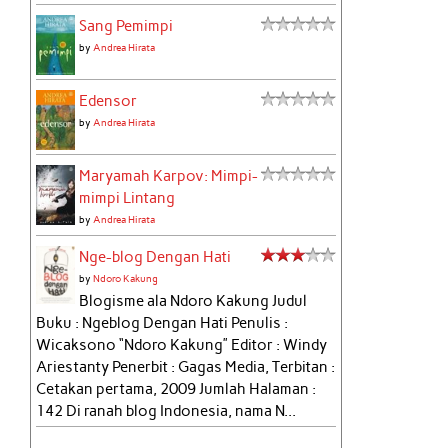
Sang Pemimpi
by
Andrea Hirata
Edensor
by
Andrea Hirata
Maryamah Karpov: Mimpi-
mimpi Lintang
by
Andrea Hirata
Nge-blog Dengan Hati
by
Ndoro Kakung
Blogisme ala Ndoro Kakung Judul
Buku : Ngeblog Dengan Hati Penulis :
Wicaksono “Ndoro Kakung” Editor : Windy
Ariestanty Penerbit : Gagas Media, Terbitan :
Cetakan pertama, 2009 Jumlah Halaman :
142 Di ranah blog Indonesia, nama N...