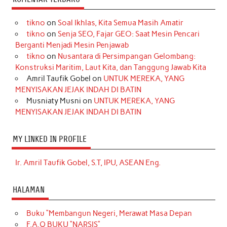
tikno
on
Soal Ikhlas, Kita Semua Masih Amatir
tikno
on
Senja SEO, Fajar GEO: Saat Mesin Pencari
Berganti Menjadi Mesin Penjawab
tikno
on
Nusantara di Persimpangan Gelombang:
Konstruksi Maritim, Laut Kita, dan Tanggung Jawab Kita
Amril Taufik Gobel
on
UNTUK MEREKA, YANG
MENYISAKAN JEJAK INDAH DI BATIN
Musniaty Musni
on
UNTUK MEREKA, YANG
MENYISAKAN JEJAK INDAH DI BATIN
MY LINKED IN PROFILE
Ir. Amril Taufik Gobel, S.T, IPU, ASEAN Eng.
HALAMAN
Buku “Membangun Negeri, Merawat Masa Depan
F.A.Q BUKU “NARSIS”