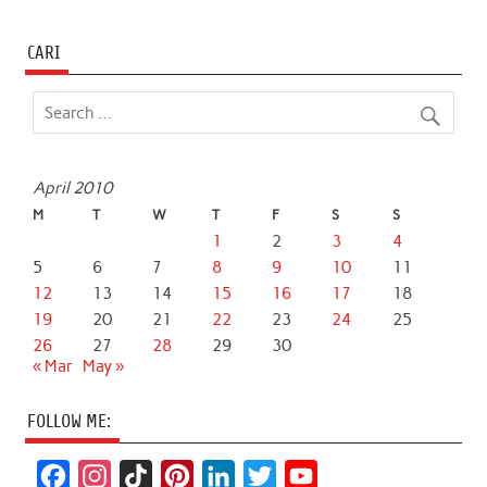
CARI
April 2010
M
T
W
T
F
S
S
1
2
3
4
5
6
7
8
9
10
11
12
13
14
15
16
17
18
19
20
21
22
23
24
25
26
27
28
29
30
« Mar
May »
FOLLOW ME:
F
I
T
P
L
T
Y