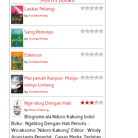
Amril's books
Laskar Pelangi
by
Andrea Hirata
Sang Pemimpi
by
Andrea Hirata
Edensor
by
Andrea Hirata
Maryamah Karpov: Mimpi-
mimpi Lintang
by
Andrea Hirata
Nge-blog Dengan Hati
by
Ndoro Kakung
Blogisme ala Ndoro Kakung Judul
Buku : Ngeblog Dengan Hati Penulis :
Wicaksono “Ndoro Kakung” Editor : Windy
Ariestanty Penerbit : Gagas Media, Terbitan :