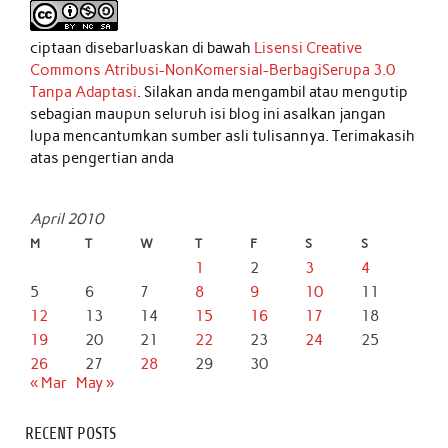
ciptaan disebarluaskan di bawah
Lisensi Creative
Commons Atribusi-NonKomersial-BerbagiSerupa 3.0
Tanpa Adaptasi
. Silakan anda mengambil atau mengutip
sebagian maupun seluruh isi blog ini asalkan jangan
lupa mencantumkan sumber asli tulisannya. Terimakasih
atas pengertian anda
April 2010
M
T
W
T
F
S
S
1
2
3
4
5
6
7
8
9
10
11
12
13
14
15
16
17
18
19
20
21
22
23
24
25
26
27
28
29
30
« Mar
May »
RECENT POSTS