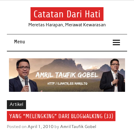
Skip
to
content
Catatan Dari Hati
Meretas Harapan, Merawat Kewarasan
Menu
Artikel
YANG “MELENGKING” DARI BLOGWALKING (33)
Posted on
April 1, 2010
by
Amril Taufik Gobel