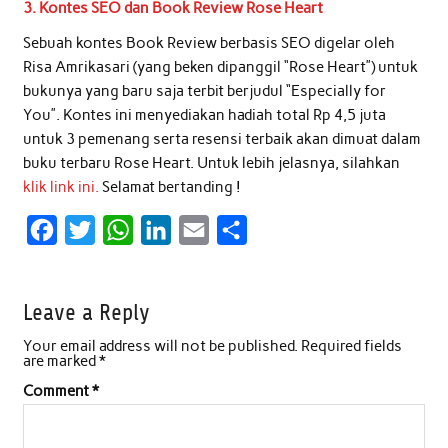
3. Kontes SEO dan Book Review Rose Heart
Sebuah kontes Book Review berbasis SEO digelar oleh
Risa Amrikasari (yang beken dipanggil “Rose Heart”) untuk
bukunya yang baru saja terbit berjudul “Especially for
You”. Kontes ini menyediakan hadiah total Rp 4,5 juta
untuk 3 pemenang serta resensi terbaik akan dimuat dalam
buku terbaru Rose Heart. Untuk lebih jelasnya, silahkan
klik link ini.
Selamat bertanding !
F
T
W
L
E
S
a
w
h
i
m
h
c
i
a
n
a
a
Leave a Reply
e
t
t
k
i
r
Your email address will not be published.
Required fields
b
t
s
e
l
e
are marked
*
o
e
A
d
Comment
*
o
r
p
I
k
p
n