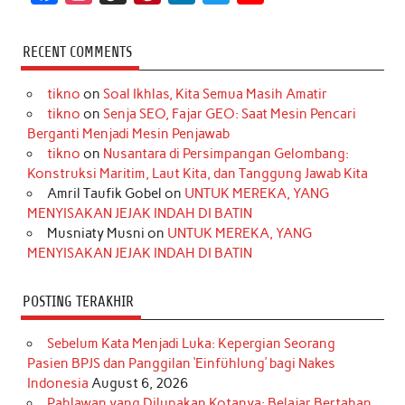
a
n
i
i
i
w
o
c
s
k
n
n
i
u
RECENT COMMENTS
e
t
T
t
k
t
T
tikno
on
Soal Ikhlas, Kita Semua Masih Amatir
b
a
o
e
e
t
u
tikno
on
Senja SEO, Fajar GEO: Saat Mesin Pencari
o
g
k
r
d
e
b
Berganti Menjadi Mesin Penjawab
o
r
e
I
r
e
tikno
on
Nusantara di Persimpangan Gelombang:
Konstruksi Maritim, Laut Kita, dan Tanggung Jawab Kita
k
a
s
n
Amril Taufik Gobel
on
UNTUK MEREKA, YANG
m
t
MENYISAKAN JEJAK INDAH DI BATIN
Musniaty Musni
on
UNTUK MEREKA, YANG
MENYISAKAN JEJAK INDAH DI BATIN
POSTING TERAKHIR
Sebelum Kata Menjadi Luka: Kepergian Seorang
Pasien BPJS dan Panggilan ‘Einfühlung’ bagi Nakes
Indonesia
August 6, 2026
Pahlawan yang Dilupakan Kotanya: Belajar Bertahan