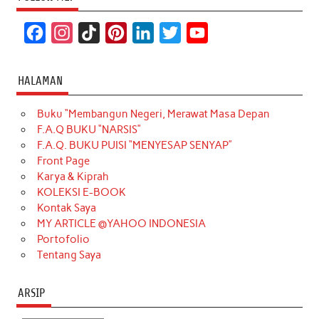
F
I
T
P
L
T
Y
a
n
i
i
i
w
o
c
s
k
n
n
i
u
HALAMAN
e
t
T
t
k
t
T
Buku “Membangun Negeri, Merawat Masa Depan
b
a
o
e
e
t
u
F.A.Q BUKU “NARSIS”
o
g
k
r
d
e
b
F.A.Q. BUKU PUISI “MENYESAP SENYAP”
o
r
e
I
r
e
Front Page
Karya & Kiprah
k
a
s
n
KOLEKSI E-BOOK
m
t
Kontak Saya
MY ARTICLE @YAHOO INDONESIA
Portofolio
Tentang Saya
ARSIP