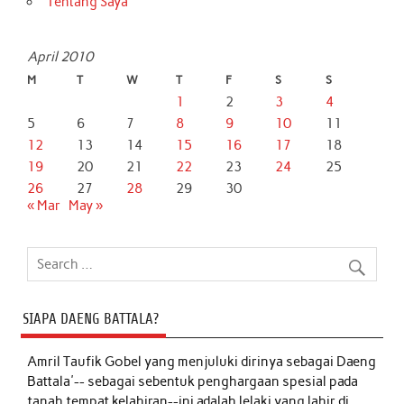
Tentang Saya
April 2010
M
T
W
T
F
S
S
1
2
3
4
5
6
7
8
9
10
11
12
13
14
15
16
17
18
19
20
21
22
23
24
25
26
27
28
29
30
« Mar
May »
SIAPA DAENG BATTALA?
Amril Taufik Gobel
yang menjuluki dirinya sebagai Daeng
Battala'-- sebagai sebentuk penghargaan spesial pada
tanah tempat kelahiran--ini adalah lelaki yang lahir di