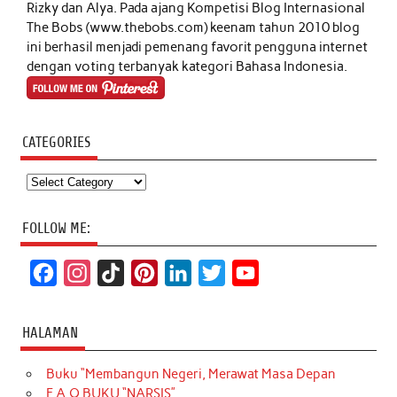
Rizky dan Alya. Pada ajang Kompetisi Blog Internasional
The Bobs (www.thebobs.com) keenam tahun 2010 blog
ini berhasil menjadi pemenang favorit pengguna internet
dengan voting terbanyak kategori Bahasa Indonesia.
CATEGORIES
Categories
FOLLOW ME:
F
I
T
P
L
T
Y
a
n
i
i
i
w
o
c
s
k
n
n
i
u
HALAMAN
e
t
T
t
k
t
T
Buku “Membangun Negeri, Merawat Masa Depan
b
a
o
e
e
t
u
F.A.Q BUKU “NARSIS”