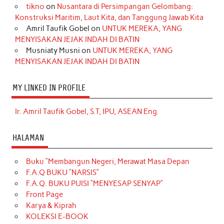
tikno
on
Nusantara di Persimpangan Gelombang:
Konstruksi Maritim, Laut Kita, dan Tanggung Jawab Kita
Amril Taufik Gobel
on
UNTUK MEREKA, YANG
MENYISAKAN JEJAK INDAH DI BATIN
Musniaty Musni
on
UNTUK MEREKA, YANG
MENYISAKAN JEJAK INDAH DI BATIN
MY LINKED IN PROFILE
Ir. Amril Taufik Gobel, S.T, IPU, ASEAN Eng.
HALAMAN
Buku “Membangun Negeri, Merawat Masa Depan
F.A.Q BUKU “NARSIS”
F.A.Q. BUKU PUISI “MENYESAP SENYAP”
Front Page
Karya & Kiprah
KOLEKSI E-BOOK