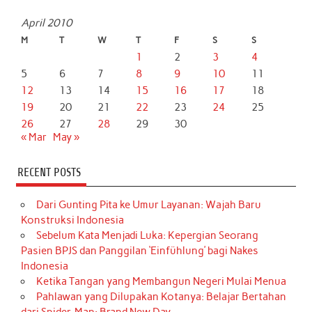
April 2010
M
T
W
T
F
S
S
1
2
3
4
5
6
7
8
9
10
11
12
13
14
15
16
17
18
19
20
21
22
23
24
25
26
27
28
29
30
« Mar
May »
RECENT POSTS
Dari Gunting Pita ke Umur Layanan: Wajah Baru
Konstruksi Indonesia
Sebelum Kata Menjadi Luka: Kepergian Seorang
Pasien BPJS dan Panggilan ‘Einfühlung’ bagi Nakes
Indonesia
Ketika Tangan yang Membangun Negeri Mulai Menua
Pahlawan yang Dilupakan Kotanya: Belajar Bertahan