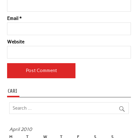
Email
*
Website
CARI
April 2010
M
T
W
T
F
S
S