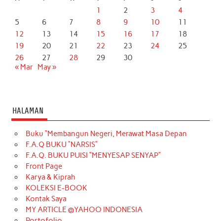
1
2
3
4
5
6
7
8
9
10
11
12
13
14
15
16
17
18
19
20
21
22
23
24
25
26
27
28
29
30
« Mar
May »
HALAMAN
Buku “Membangun Negeri, Merawat Masa Depan
F.A.Q BUKU “NARSIS”
F.A.Q. BUKU PUISI “MENYESAP SENYAP”
Front Page
Karya & Kiprah
KOLEKSI E-BOOK
Kontak Saya
MY ARTICLE @YAHOO INDONESIA
Portofolio