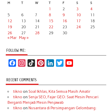
M
T
W
T
F
S
S
1
2
3
4
5
6
7
8
9
10
11
12
13
14
15
16
17
18
19
20
21
22
23
24
25
26
27
28
29
30
« Mar
May »
FOLLOW ME:
F
I
T
P
L
T
Y
a
n
i
i
i
w
o
c
s
k
n
n
i
u
RECENT COMMENTS
e
t
T
t
k
t
T
tikno
on
Soal Ikhlas, Kita Semua Masih Amatir
b
a
o
e
e
t
u
tikno
on
Senja SEO, Fajar GEO: Saat Mesin Pencari
o
g
k
r
d
e
b
Berganti Menjadi Mesin Penjawab
o
r
e
I
r
e
tikno
on
Nusantara di Persimpangan Gelombang: