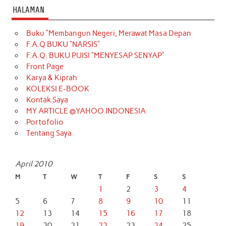
HALAMAN
Buku “Membangun Negeri, Merawat Masa Depan
F.A.Q BUKU “NARSIS”
F.A.Q. BUKU PUISI “MENYESAP SENYAP”
Front Page
Karya & Kiprah
KOLEKSI E-BOOK
Kontak Saya
MY ARTICLE @YAHOO INDONESIA
Portofolio
Tentang Saya
April 2010
M
T
W
T
F
S
S
1
2
3
4
5
6
7
8
9
10
11
12
13
14
15
16
17
18
19
20
21
22
23
24
25