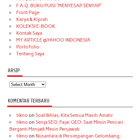
o
g
k
r
d
e
b
F.A.Q. BUKU PUISI “MENYESAP SENYAP”
o
r
e
I
r
e
Front Page
Karya & Kiprah
k
a
s
n
KOLEKSI E-BOOK
m
t
Kontak Saya
MY ARTICLE @YAHOO INDONESIA
Portofolio
Tentang Saya
ARSIP
Arsip
KOMENTAR TERBARU
tikno
on
Soal Ikhlas, Kita Semua Masih Amatir
tikno
on
Senja SEO, Fajar GEO: Saat Mesin Pencari
Berganti Menjadi Mesin Penjawab
tikno
on
Nusantara di Persimpangan Gelombang: