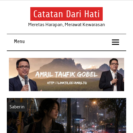
Skip
to
content
Catatan Dari Hati
Meretas Harapan, Merawat Kewarasan
Menu
Saberin