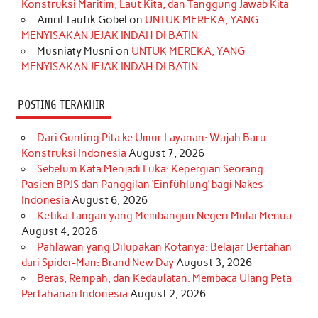
Konstruksi Maritim, Laut Kita, dan Tanggung Jawab Kita
k
a
s
n
Amril Taufik Gobel
on
UNTUK MEREKA, YANG
m
t
MENYISAKAN JEJAK INDAH DI BATIN
Musniaty Musni
on
UNTUK MEREKA, YANG
MENYISAKAN JEJAK INDAH DI BATIN
POSTING TERAKHIR
Dari Gunting Pita ke Umur Layanan: Wajah Baru
Konstruksi Indonesia
August 7, 2026
Sebelum Kata Menjadi Luka: Kepergian Seorang
Pasien BPJS dan Panggilan ‘Einfühlung’ bagi Nakes
Indonesia
August 6, 2026
Ketika Tangan yang Membangun Negeri Mulai Menua
August 4, 2026
Pahlawan yang Dilupakan Kotanya: Belajar Bertahan
dari Spider-Man: Brand New Day
August 3, 2026
Beras, Rempah, dan Kedaulatan: Membaca Ulang Peta
Pertahanan Indonesia
August 2, 2026