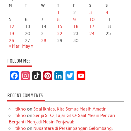
M
T
W
T
F
S
S
1
2
3
4
5
6
7
8
9
10
11
12
13
14
15
16
17
18
19
20
21
22
23
24
25
26
27
28
29
30
« Mar
May »
FOLLOW ME:
F
I
T
P
L
T
Y
a
n
i
i
i
w
o
c
s
k
n
n
i
u
RECENT COMMENTS
e
t
T
t
k
t
T
tikno
on
Soal Ikhlas, Kita Semua Masih Amatir
b
a
o
e
e
t
u
tikno
on
Senja SEO, Fajar GEO: Saat Mesin Pencari
o
g
k
r
d
e
b
Berganti Menjadi Mesin Penjawab
o
r
e
I
r
e
tikno
on
Nusantara di Persimpangan Gelombang: