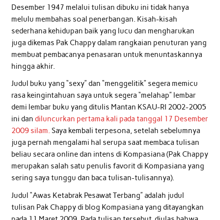
Desember 1947 melalui tulisan dibuku ini tidak hanya
melulu membahas soal penerbangan. Kisah-kisah
sederhana kehidupan baik yang lucu dan mengharukan
juga dikemas Pak Chappy dalam rangkaian penuturan yang
membuat pembacanya penasaran untuk menuntaskannya
hingga akhir.
Judul buku yang “sexy” dan “menggelitik” segera memicu
rasa keingintahuan saya untuk segera “melahap” lembar
demi lembar buku yang ditulis Mantan KSAU-RI 2002-2005
ini dan
diluncurkan pertama kali pada tanggal 17 Desember
2009 silam.
Saya kembali terpesona, setelah sebelumnya
juga pernah mengalami hal serupa saat membaca tulisan
beliau secara online dan intens di Kompasiana (Pak Chappy
merupakan salah satu penulis favorit di Kompasiana yang
sering saya tunggu dan baca tulisan-tulisannya).
Judul “Awas Ketabrak Pesawat Terbang” adalah judul
tulisan Pak Chappy di blog Kompasiana yang ditayangkan
pada 11 Maret 2009. Pada tulisan tersebut, diulas bahwa