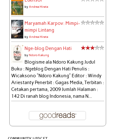
Edensor
by
Andrea Hirata
Maryamah Karpov: Mimpi-
mimpi Lintang
by
Andrea Hirata
Nge-blog Dengan Hati
by
Ndoro Kakung
Blogisme ala Ndoro Kakung Judul
Buku : Ngeblog Dengan Hati Penulis :
Wicaksono “Ndoro Kakung” Editor : Windy
Ariestanty Penerbit : Gagas Media, Terbitan :
Cetakan pertama, 2009 Jumlah Halaman :
142 Di ranah blog Indonesia, nama N...