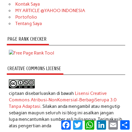
Kontak Saya
MY ARTICLE @YAHOO INDONESIA
Portofolio
Tentang Saya
PAGE RANK CHECKER
CREATIVE COMMONS LICENSE
ciptaan disebarluaskan di bawah
Lisensi Creative
Commons Atribusi-NonKomersial-BerbagiSerupa 3.0
Tanpa Adaptasi
. Silakan anda mengambil atau mengutip
sebagian maupun seluruh isi blog ini asalkan jangan
lupa mencantumkan sumber asli tulisannya. Terimakasih
Facebook
Twitter
WhatsApp
LinkedIn
Email
S
atas pengertian anda