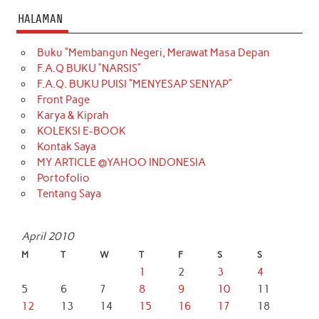
HALAMAN
Buku “Membangun Negeri, Merawat Masa Depan
F.A.Q BUKU “NARSIS”
F.A.Q. BUKU PUISI “MENYESAP SENYAP”
Front Page
Karya & Kiprah
KOLEKSI E-BOOK
Kontak Saya
MY ARTICLE @YAHOO INDONESIA
Portofolio
Tentang Saya
April 2010
M
T
W
T
F
S
S
1
2
3
4
5
6
7
8
9
10
11
12
13
14
15
16
17
18