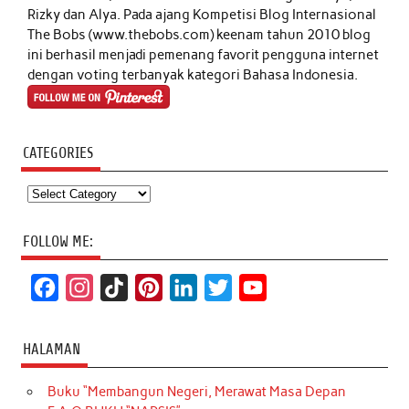
Rizky dan Alya. Pada ajang Kompetisi Blog Internasional
The Bobs (www.thebobs.com) keenam tahun 2010 blog
ini berhasil menjadi pemenang favorit pengguna internet
dengan voting terbanyak kategori Bahasa Indonesia.
CATEGORIES
Categories
FOLLOW ME:
F
I
T
P
L
T
Y
a
n
i
i
i
w
o
c
s
k
n
n
i
u
HALAMAN
e
t
T
t
k
t
T
Buku “Membangun Negeri, Merawat Masa Depan
b
a
o
e
e
t
u