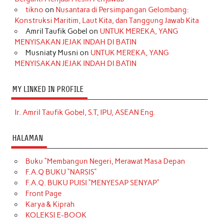
tikno
on
Nusantara di Persimpangan Gelombang:
Konstruksi Maritim, Laut Kita, dan Tanggung Jawab Kita
Amril Taufik Gobel
on
UNTUK MEREKA, YANG
MENYISAKAN JEJAK INDAH DI BATIN
Musniaty Musni
on
UNTUK MEREKA, YANG
MENYISAKAN JEJAK INDAH DI BATIN
MY LINKED IN PROFILE
Ir. Amril Taufik Gobel, S.T, IPU, ASEAN Eng.
HALAMAN
Buku “Membangun Negeri, Merawat Masa Depan
F.A.Q BUKU “NARSIS”
F.A.Q. BUKU PUISI “MENYESAP SENYAP”
Front Page
Karya & Kiprah
KOLEKSI E-BOOK