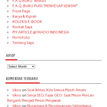
F.A.Q BUKU “NARSIS”
o
g
k
r
d
e
b
F.A.Q. BUKU PUISI “MENYESAP SENYAP”
o
r
e
I
r
e
Front Page
Karya & Kiprah
k
a
s
n
KOLEKSI E-BOOK
m
t
Kontak Saya
MY ARTICLE @YAHOO INDONESIA
Portofolio
Tentang Saya
ARSIP
Arsip
KOMENTAR TERBARU
tikno
on
Soal Ikhlas, Kita Semua Masih Amatir
tikno
on
Senja SEO, Fajar GEO: Saat Mesin Pencari
Berganti Menjadi Mesin Penjawab
tikno
on
Nusantara di Persimpangan Gelombang: