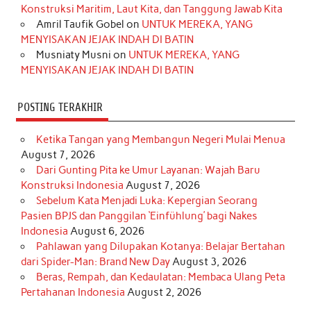
Konstruksi Maritim, Laut Kita, dan Tanggung Jawab Kita
k
a
s
n
Amril Taufik Gobel
on
UNTUK MEREKA, YANG
m
t
MENYISAKAN JEJAK INDAH DI BATIN
Musniaty Musni
on
UNTUK MEREKA, YANG
MENYISAKAN JEJAK INDAH DI BATIN
POSTING TERAKHIR
Ketika Tangan yang Membangun Negeri Mulai Menua
August 7, 2026
Dari Gunting Pita ke Umur Layanan: Wajah Baru
Konstruksi Indonesia
August 7, 2026
Sebelum Kata Menjadi Luka: Kepergian Seorang
Pasien BPJS dan Panggilan ‘Einfühlung’ bagi Nakes
Indonesia
August 6, 2026
Pahlawan yang Dilupakan Kotanya: Belajar Bertahan
dari Spider-Man: Brand New Day
August 3, 2026
Beras, Rempah, dan Kedaulatan: Membaca Ulang Peta
Pertahanan Indonesia
August 2, 2026