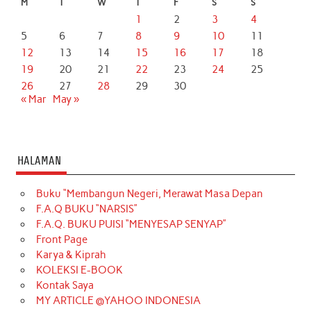
M
T
W
T
F
S
S
1
2
3
4
5
6
7
8
9
10
11
12
13
14
15
16
17
18
19
20
21
22
23
24
25
26
27
28
29
30
« Mar
May »
HALAMAN
Buku “Membangun Negeri, Merawat Masa Depan
F.A.Q BUKU “NARSIS”
F.A.Q. BUKU PUISI “MENYESAP SENYAP”
Front Page
Karya & Kiprah
KOLEKSI E-BOOK
Kontak Saya
MY ARTICLE @YAHOO INDONESIA