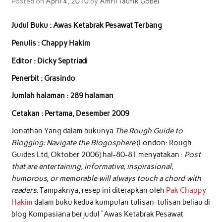
Posted on
April 4, 2010
by
Amril Taufik Gobel
Judul Buku : Awas Ketabrak Pesawat Terbang
Penulis : Chappy Hakim
Editor : Dicky Septriadi
Penerbit : Grasindo
Jumlah halaman : 289 halaman
Cetakan : Pertama, Desember 2009
Jonathan Yang dalam bukunya
The Rough Guide to
Blogging: Navigate the Blogosphere
(London: Rough
Guides Ltd, Oktober 2006) hal-80-81 menyatakan :
Post
that are entertaining, informative, inspirasional,
humorous, or memorable will always touch a chord with
readers.
Tampaknya, resep ini diterapkan oleh
Pak Chappy
Hakim
dalam buku kedua kumpulan tulisan-tulisan beliau di
blog Kompasiana berjudul “Awas Ketabrak Pesawat