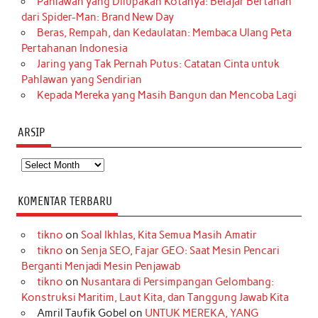
Pahlawan yang Dilupakan Kotanya: Belajar Bertahan
dari Spider-Man: Brand New Day
Beras, Rempah, dan Kedaulatan: Membaca Ulang Peta
Pertahanan Indonesia
Jaring yang Tak Pernah Putus: Catatan Cinta untuk
Pahlawan yang Sendirian
Kepada Mereka yang Masih Bangun dan Mencoba Lagi
ARSIP
Arsip
KOMENTAR TERBARU
tikno
on
Soal Ikhlas, Kita Semua Masih Amatir
tikno
on
Senja SEO, Fajar GEO: Saat Mesin Pencari
Berganti Menjadi Mesin Penjawab
tikno
on
Nusantara di Persimpangan Gelombang:
Konstruksi Maritim, Laut Kita, dan Tanggung Jawab Kita
Amril Taufik Gobel
on
UNTUK MEREKA, YANG