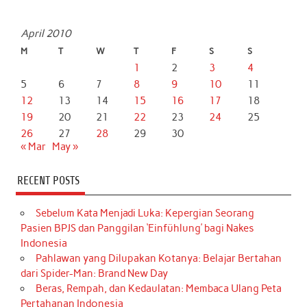
April 2010
M
T
W
T
F
S
S
1
2
3
4
5
6
7
8
9
10
11
12
13
14
15
16
17
18
19
20
21
22
23
24
25
26
27
28
29
30
« Mar
May »
RECENT POSTS
Sebelum Kata Menjadi Luka: Kepergian Seorang
Pasien BPJS dan Panggilan ‘Einfühlung’ bagi Nakes
Indonesia
Pahlawan yang Dilupakan Kotanya: Belajar Bertahan
dari Spider-Man: Brand New Day
Beras, Rempah, dan Kedaulatan: Membaca Ulang Peta
Pertahanan Indonesia