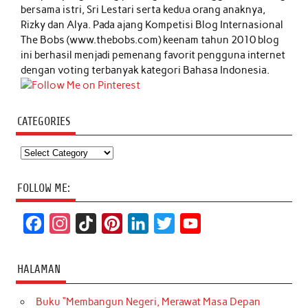
bersama istri, Sri Lestari serta kedua orang anaknya,
Rizky dan Alya. Pada ajang Kompetisi Blog Internasional
The Bobs (www.thebobs.com) keenam tahun 2010 blog
ini berhasil menjadi pemenang favorit pengguna internet
dengan voting terbanyak kategori Bahasa Indonesia.
CATEGORIES
Categories
FOLLOW ME:
F
I
T
P
L
T
Y
a
n
i
i
i
w
o
c
s
k
n
n
i
u
HALAMAN
e
t
T
t
k
t
T
Buku “Membangun Negeri, Merawat Masa Depan
b
a
o
e
e
t
u