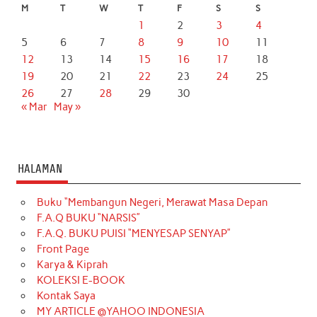
M
T
W
T
F
S
S
1
2
3
4
5
6
7
8
9
10
11
12
13
14
15
16
17
18
19
20
21
22
23
24
25
26
27
28
29
30
« Mar
May »
HALAMAN
Buku “Membangun Negeri, Merawat Masa Depan
F.A.Q BUKU “NARSIS”
F.A.Q. BUKU PUISI “MENYESAP SENYAP”
Front Page
Karya & Kiprah
KOLEKSI E-BOOK
Kontak Saya
MY ARTICLE @YAHOO INDONESIA