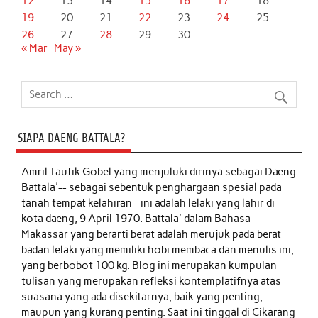
12
13
14
15
16
17
18
19
20
21
22
23
24
25
26
27
28
29
30
« Mar
May »
SIAPA DAENG BATTALA?
Amril Taufik Gobel
yang menjuluki dirinya sebagai Daeng
Battala'-- sebagai sebentuk penghargaan spesial pada
tanah tempat kelahiran--ini adalah lelaki yang lahir di
kota daeng, 9 April 1970. Battala' dalam Bahasa
Makassar yang berarti berat adalah merujuk pada berat
badan lelaki yang memiliki hobi membaca dan menulis ini,
yang berbobot 100 kg. Blog ini merupakan kumpulan
tulisan yang merupakan refleksi kontemplatifnya atas
suasana yang ada disekitarnya, baik yang penting,
maupun yang kurang penting. Saat ini tinggal di Cikarang