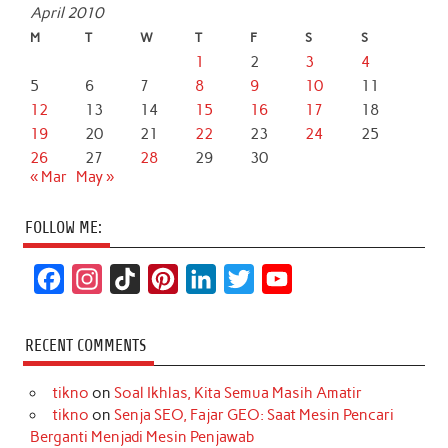
April 2010
M
T
W
T
F
S
S
1
2
3
4
5
6
7
8
9
10
11
12
13
14
15
16
17
18
19
20
21
22
23
24
25
26
27
28
29
30
« Mar
May »
FOLLOW ME:
F
I
T
P
L
T
Y
a
n
i
i
i
w
o
c
s
k
n
n
i
u
RECENT COMMENTS
e
t
T
t
k
t
T
tikno
on
Soal Ikhlas, Kita Semua Masih Amatir
b
a
o
e
e
t
u
tikno
on
Senja SEO, Fajar GEO: Saat Mesin Pencari
o
g
k
r
d
e
b
Berganti Menjadi Mesin Penjawab