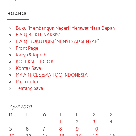
HALAMAN
Buku “Membangun Negeri, Merawat Masa Depan
F.A.Q BUKU “NARSIS”
F.A.Q. BUKU PUISI “MENYESAP SENYAP”
Front Page
Karya & Kiprah
KOLEKSI E-BOOK
Kontak Saya
MY ARTICLE @YAHOO INDONESIA
Portofolio
Tentang Saya
April 2010
M
T
W
T
F
S
S
1
2
3
4
5
6
7
8
9
10
11