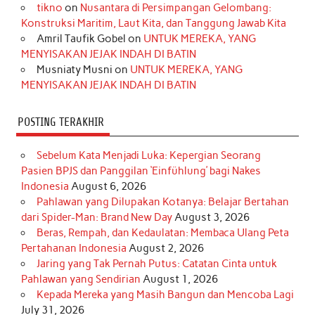
o
r
e
I
r
e
tikno
on
Nusantara di Persimpangan Gelombang:
Konstruksi Maritim, Laut Kita, dan Tanggung Jawab Kita
k
a
s
n
Amril Taufik Gobel
on
UNTUK MEREKA, YANG
m
t
MENYISAKAN JEJAK INDAH DI BATIN
Musniaty Musni
on
UNTUK MEREKA, YANG
MENYISAKAN JEJAK INDAH DI BATIN
POSTING TERAKHIR
Sebelum Kata Menjadi Luka: Kepergian Seorang
Pasien BPJS dan Panggilan ‘Einfühlung’ bagi Nakes
Indonesia
August 6, 2026
Pahlawan yang Dilupakan Kotanya: Belajar Bertahan
dari Spider-Man: Brand New Day
August 3, 2026
Beras, Rempah, dan Kedaulatan: Membaca Ulang Peta
Pertahanan Indonesia
August 2, 2026
Jaring yang Tak Pernah Putus: Catatan Cinta untuk
Pahlawan yang Sendirian
August 1, 2026
Kepada Mereka yang Masih Bangun dan Mencoba Lagi
July 31, 2026