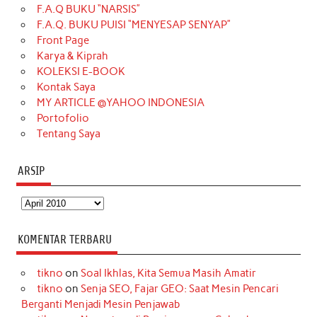
F.A.Q BUKU “NARSIS”
o
g
k
r
d
e
b
F.A.Q. BUKU PUISI “MENYESAP SENYAP”
o
r
e
I
r
e
Front Page
Karya & Kiprah
k
a
s
n
KOLEKSI E-BOOK
m
t
Kontak Saya
MY ARTICLE @YAHOO INDONESIA
Portofolio
Tentang Saya
ARSIP
Arsip
KOMENTAR TERBARU
tikno
on
Soal Ikhlas, Kita Semua Masih Amatir
tikno
on
Senja SEO, Fajar GEO: Saat Mesin Pencari
Berganti Menjadi Mesin Penjawab