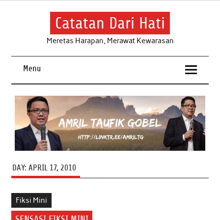
Skip
to
content
Catatan Dari Hati
Meretas Harapan, Merawat Kewarasan
Menu
DAY:
APRIL 17, 2010
Fiksi Mini
SENSASI FIKSI MINI