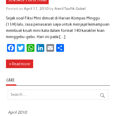
Posted on
April 17, 2010
by
Amril Taufik Gobel
Sejak soal Fiksi Mini dimuat di Harian Kompas Minggu
(11/4) lalu, rasa penasaran saya untuk menjajal kemampuan
membuat kisah mini kata dalam format 140 karakter kian
menggebu-gebu. Hari ini pada […]
F
T
W
L
E
S
a
w
h
i
m
h
c
i
a
n
a
a
» Read more
e
t
t
k
i
r
b
t
s
e
l
e
CARI
o
e
A
d
o
r
p
I
k
p
n
April 2010