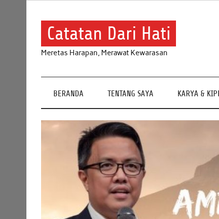
Skip
to
content
Catatan Dari Hati
Meretas Harapan, Merawat Kewarasan
BERANDA
TENTANG SAYA
KARYA & KI