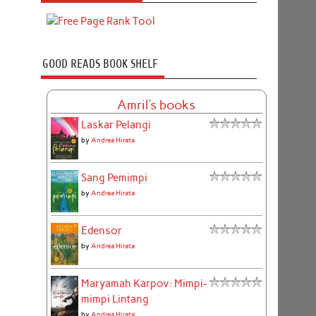
GOOD READS BOOK SHELF
Amril's books
Laskar Pelangi
by
Andrea Hirata
Sang Pemimpi
by
Andrea Hirata
Edensor
by
Andrea Hirata
Maryamah Karpov: Mimpi-
mimpi Lintang
by
Andrea Hirata