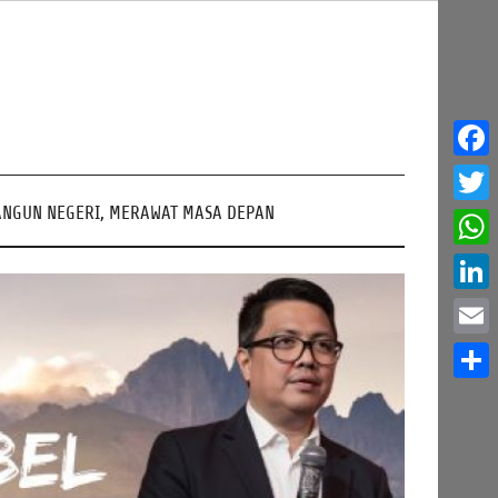
Face
NGUN NEGERI, MERAWAT MASA DEPAN
Twitt
What
Linke
Email
Share