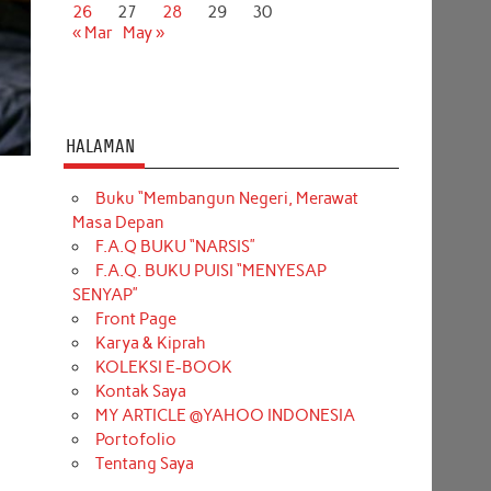
26
27
28
29
30
« Mar
May »
HALAMAN
Buku “Membangun Negeri, Merawat
Masa Depan
F.A.Q BUKU “NARSIS”
F.A.Q. BUKU PUISI “MENYESAP
SENYAP”
Front Page
Karya & Kiprah
KOLEKSI E-BOOK
Kontak Saya
MY ARTICLE @YAHOO INDONESIA
Portofolio
Tentang Saya