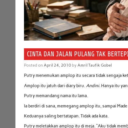
CINTA DAN JALAN PULANG TAK BERTEP
Posted on
April 24, 2010
by
Amril Taufik Gobel
Putry menemukan amplop itu secara tidak sengaja 
Amplop itu jatuh dari diary biru.
Andini.
Hanya itu yan
Putry memandang nama itu lama.
Ia berdiri di sana, memegang amplop itu, sampai Mad
Keduanya saling bertatapan. Tidak ada kata.
Putry meletakkan amplop itu di meja. “Aku tidak mem