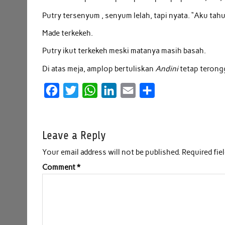
Putry tersenyum , senyum lelah, tapi nyata. “Aku tahu
Made terkekeh.
Putry ikut terkekeh meski matanya masih basah.
Di atas meja, amplop bertuliskan
Andini
tetap terong
F
T
W
L
E
S
a
w
h
i
m
h
c
i
a
n
a
a
Leave a Reply
e
t
t
k
i
r
b
t
s
e
l
e
Your email address will not be published.
Required fie
o
e
A
d
Comment
*
o
r
p
I
k
p
n