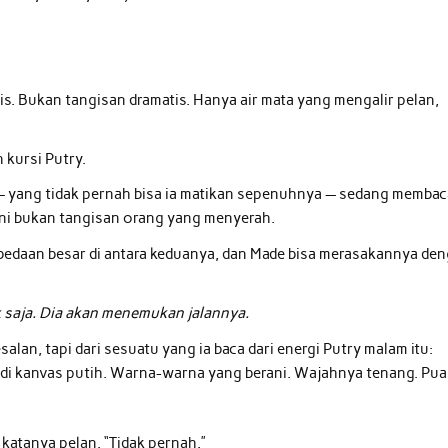
s. Bukan tangisan dramatis. Hanya air mata yang mengalir pelan,
 kursi Putry.
 — yang tidak pernah bisa ia matikan sepenuhnya — sedang memba
ini bukan tangisan orang yang menyerah.
bedaan besar di antara keduanya, dan Made bisa merasakannya de
k saja. Dia akan menemukan jalannya.
alan, tapi dari sesuatu yang ia baca dari energi Putry malam itu:
i kanvas putih. Warna-warna yang berani. Wajahnya tenang. Pua
 katanya pelan. “Tidak pernah.”