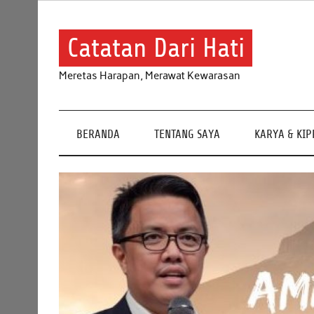
Skip
to
content
Catatan Dari Hati
Meretas Harapan, Merawat Kewarasan
BERANDA
TENTANG SAYA
KARYA & KI