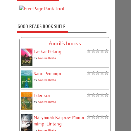
GOOD READS BOOK SHELF
Amril's books
Laskar Pelangi
by
Andrea Hirata
Sang Pemimpi
by
Andrea Hirata
Edensor
by
Andrea Hirata
Maryamah Karpov: Mimpi-
mimpi Lintang
by
Andrea Hirata