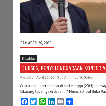
DAY:
APRIL 26, 2010
Kisahku
SUKSES, PENYELENGGARAAN KONSER A
Posted on
April 26, 2010
by
Amril Taufik Gobel
Cuaca begitu bersahabat di hari Minggu (25/4) saat s
Cikarang tepatnya di depan JM Music School Ruko Pav
F
T
W
L
E
S