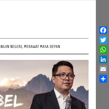
Face
NGUN NEGERI, MERAWAT MASA DEPAN
Twitt
What
Linke
Email
Share