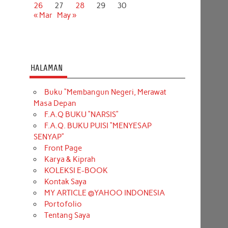
26
27
28
29
30
« Mar
May »
HALAMAN
Buku “Membangun Negeri, Merawat
Masa Depan
F.A.Q BUKU “NARSIS”
F.A.Q. BUKU PUISI “MENYESAP
SENYAP”
Front Page
Karya & Kiprah
KOLEKSI E-BOOK
Kontak Saya
MY ARTICLE @YAHOO INDONESIA
Portofolio
Tentang Saya