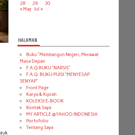
28
29
30
« May
Jul »
HALAMAN
Buku “Membangun Negeri, Merawat
Masa Depan
F.A.Q BUKU “NARSIS”
F.A.Q. BUKU PUISI “MENYESAP
SENYAP”
Front Page
Karya & Kiprah
KOLEKSI E-BOOK
Kontak Saya
MY ARTICLE @YAHOO INDONESIA
Portofolio
Tentang Saya
ntuk