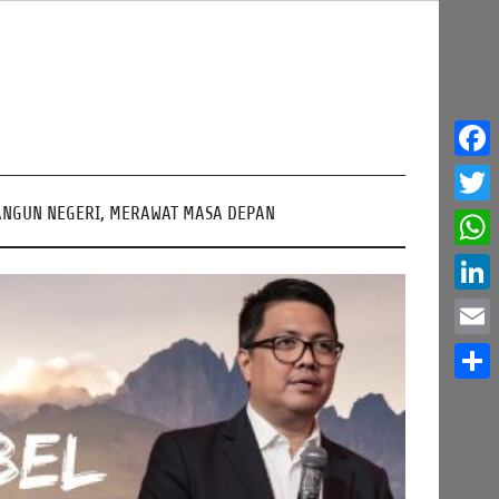
Face
NGUN NEGERI, MERAWAT MASA DEPAN
Twitt
What
Linke
Email
Share