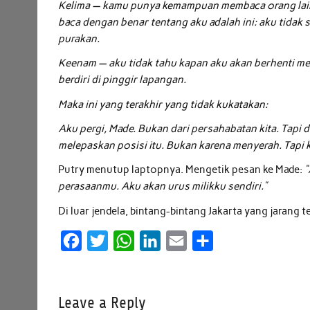
Kelima — kamu punya kemampuan membaca orang lain d
baca dengan benar tentang aku adalah ini: aku tidak
purakan.
Keenam — aku tidak tahu kapan aku akan berhenti men
berdiri di pinggir lapangan.
Maka ini yang terakhir yang tidak kukatakan:
Aku pergi, Made. Bukan dari persahabatan kita. Tapi 
melepaskan posisi itu. Bukan karena menyerah. Tapi k
Putry menutup laptopnya. Mengetik pesan ke Made:
“
perasaanmu. Aku akan urus milikku sendiri.”
Di luar jendela, bintang-bintang Jakarta yang jarang t
F
T
W
L
E
S
a
w
h
i
m
h
c
i
a
n
a
a
Leave a Reply
e
t
t
k
i
r