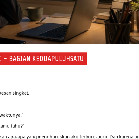
PI – BAGIAN KEDUAPULUHSATU
esan singkat.
n waktunya.”
kamu tahu?”
ukkan apa-apa yang mengharuskan aku terburu-buru. Dan karena u