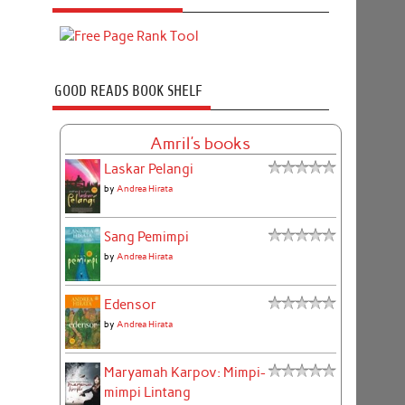
GOOD READS BOOK SHELF
Amril's books
Laskar Pelangi
by
Andrea Hirata
Sang Pemimpi
by
Andrea Hirata
Edensor
by
Andrea Hirata
Maryamah Karpov: Mimpi-
mimpi Lintang