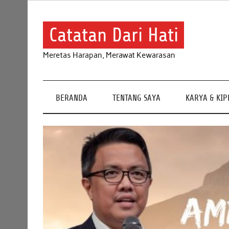
Skip
to
content
Catatan Dari Hati
Meretas Harapan, Merawat Kewarasan
BERANDA
TENTANG SAYA
KARYA & KI