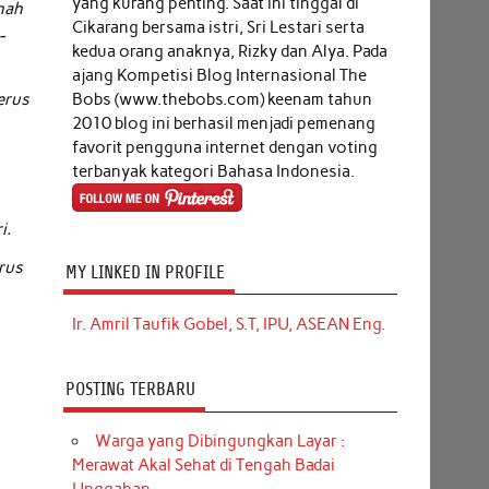
yang kurang penting. Saat ini tinggal di
nah
Cikarang bersama istri, Sri Lestari serta
-
kedua orang anaknya, Rizky dan Alya. Pada
ajang Kompetisi Blog Internasional The
Bobs (www.thebobs.com) keenam tahun
erus
2010 blog ini berhasil menjadi pemenang
favorit pengguna internet dengan voting
terbanyak kategori Bahasa Indonesia.
i.
urus
MY LINKED IN PROFILE
Ir. Amril Taufik Gobel, S.T, IPU, ASEAN Eng.
POSTING TERBARU
Warga yang Dibingungkan Layar :
Merawat Akal Sehat di Tengah Badai