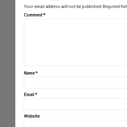
b
t
s
e
l
e
Your email address will not be published.
Required fie
o
e
A
d
Comment
*
o
r
p
I
k
p
n
Name
*
Email
*
Website