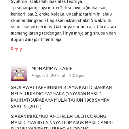
Syukron jazakallah mas atas textnya.
Tp sepanjang saya muter2 di sulawesi (makassar,
kendari, bau2, ereke, kolaka, unaaha) tarhim ini slalu
dkumandangkan stiap akan adzan shalat 5 waktu di
smua masjid deh mas. Gak hnya shubuh aja. Cm d jawa
memang jarang terdengar. Hnya mnjelang shubuh dan
itupun d msjd2 trtentu aja.
Reply
MUHAMMAD ARIF
August 3, 2011 at 12:06 pm
SHOLAWAT TARHIM INI PERTAMA KALI DISIARKAN
MELALUI RADIO YASMARA (YAYASAN MASJID
RAHMAT) SURABAYA MULAI TAHUN 1968 SAMPAI
SAAT INI (2011)
SIARAN INI KEMUDIAN DI RELAI OLEH CORONG
MASJID-MASJID LAINNYA TERMASUK MASJID AMPEL
SURABAYA(KRN ITU SEBAGIAN ORANG