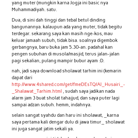
yang muter (mungkin karna Jogja ini basic nya
Muhammadiyah. satu.
Dua, di sini dah tinggi dan tebal betul dinding
bangunannya. kalaupun ada yang muter, tidak begitu
terdegar. sekarang saya kan masih nge-kos, mau
keluar jamaah subuh, tidak bisa. soalnya digembok
gerbangnya, baru buka jam 5.30-an. padahal kan
pengen subuhan di musola/masjid, terus jalan-jalan
pagi sekalian, pulang mampir bubur ayam :D.
nah, jadi saya download sholawat tarhim ini (kemarin
dapat dari
http://www.4shared.com/get/fmeDEsTQ/Al_Husairi_-
_Shalawat_Tarhim.html
, sudah saya jadikan nada
alarm jam 3 buat sholat tahajjud, dan saya puter lagi
sampai adzan subuh. hemm, indahnya.
selain sangat syahdu dan haru ini sholawat, _karna
saya pertama kali dengar dulu di jawa timur_ sholawat
ini juga sangat jatim sekali ya.