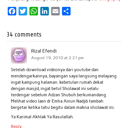
F
T
W
L
E
S
a
w
h
i
m
h
c
i
a
n
a
a
34 comments
e
t
t
k
i
r
b
t
s
e
l
e
Rizal Efendi
o
e
A
d
August 19, 2010 at 2:21 pm
o
r
p
I
Setelah download videonya dari youtube dan
k
p
n
mendengarkannya, bayangan saya langsung melayang
ingat kampung halaman. kebetulan rumah dekat
dengan masjid, ingat betul Sholawat ini selalu
terdengar sebelum Adzan Shubuh berkumandang.
Melihat video laen dr Emha Ainun Nadjib tambah
bergetar ketika tahu begitu dalam makna sholawat ini.
Ya Karimal Akhlak Ya Rasulallah.
Reply