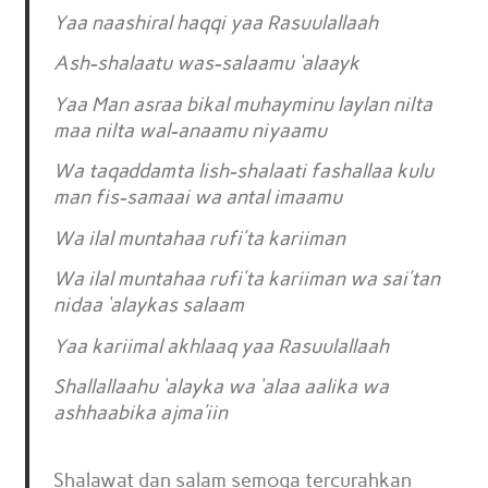
Yaa naashiral haqqi yaa Rasuulallaah
Ash-shalaatu was-salaamu ‘alaayk
Yaa Man asraa bikal muhayminu laylan nilta
maa nilta wal-anaamu niyaamu
Wa taqaddamta lish-shalaati fashallaa kulu
man fis-samaai wa antal imaamu
Wa ilal muntahaa rufi’ta kariiman
Wa ilal muntahaa rufi’ta kariiman wa sai’tan
nidaa ‘alaykas salaam
Yaa kariimal akhlaaq yaa Rasuulallaah
Shallallaahu ‘alayka wa ‘alaa aalika wa
ashhaabika ajma’iin
Shalawat dan salam semoga tercurahkan