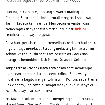
Posted on
August 14, 2010
by
Amril Taufik Gobel
Hari ini, Pak Ananto, seorang kawan di mailing list
Cikarang Baru, mengirimkan email mengenai shalawat
Tarhim kepada kami semua. Membacanya kembali dan
mendengarkannya setelah mengunduh dari
link ini,
membuat batin saya tergetar.
Rasa haru perlahan-lahan menyelinap ke dalam hati ketika
ingatan saya mendadak terbang melayang ke masa silam
sekitar 25 tahun lalu saat saya beserta adik-adik dan
orangtua bermukim di Kab.Maros, Sulawesi Selatan.
Tanpa terasa kelopak mata saya basah saat mendengar
ulang dan meresapi kalimat demi kalimat Shalawat yang
indah serta begitu menyentuh hati ini. Konon, seperti email
Pak Ananto, Shalawat ini sangat masyhur khususnya di
kota Surabaya dan sekitarnya.
Shalawat ini dikumandangkan menjelang Subuh di radio
Masjid Agung Sunan Ampel Surabaya, dan di akses oleh