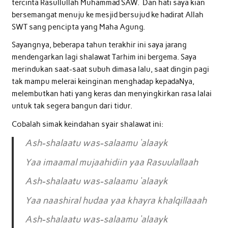
tercinta Rasullullah Muhammad SAW. Dan hati saya kian
bersemangat menuju ke mesjid bersujud ke hadirat Allah
SWT sang pencipta yang Maha Agung.
Sayangnya, beberapa tahun terakhir ini saya jarang
mendengarkan lagi shalawat Tarhim ini bergema. Saya
merindukan saat-saat subuh dimasa lalu, saat dingin pagi
tak mampu melerai keinginan menghadap kepadaNya,
melembutkan hati yang keras dan menyingkirkan rasa lalai
untuk tak segera bangun dari tidur.
Cobalah simak keindahan syair shalawat ini:
Ash-shalaatu was-salaamu ‘alaayk
Yaa imaamal mujaahidiin yaa Rasuulallaah
Ash-shalaatu was-salaamu ‘alaayk
Yaa naashiral hudaa yaa khayra khalqillaaah
Ash-shalaatu was-salaamu ‘alaayk