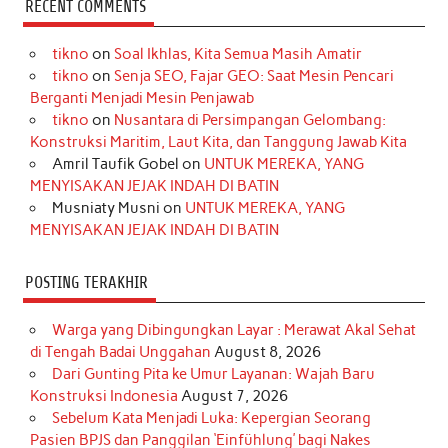
RECENT COMMENTS
e
t
T
t
k
t
T
tikno
on
Soal Ikhlas, Kita Semua Masih Amatir
b
a
o
e
e
t
u
tikno
on
Senja SEO, Fajar GEO: Saat Mesin Pencari
o
g
k
r
d
e
b
Berganti Menjadi Mesin Penjawab
o
r
e
I
r
e
tikno
on
Nusantara di Persimpangan Gelombang:
Konstruksi Maritim, Laut Kita, dan Tanggung Jawab Kita
k
a
s
n
Amril Taufik Gobel
on
UNTUK MEREKA, YANG
m
t
MENYISAKAN JEJAK INDAH DI BATIN
Musniaty Musni
on
UNTUK MEREKA, YANG
MENYISAKAN JEJAK INDAH DI BATIN
POSTING TERAKHIR
Warga yang Dibingungkan Layar : Merawat Akal Sehat
di Tengah Badai Unggahan
August 8, 2026
Dari Gunting Pita ke Umur Layanan: Wajah Baru
Konstruksi Indonesia
August 7, 2026
Sebelum Kata Menjadi Luka: Kepergian Seorang
Pasien BPJS dan Panggilan ‘Einfühlung’ bagi Nakes