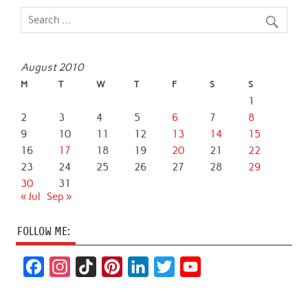
August 2010
M
T
W
T
F
S
S
1
2
3
4
5
6
7
8
9
10
11
12
13
14
15
16
17
18
19
20
21
22
23
24
25
26
27
28
29
30
31
« Jul
Sep »
FOLLOW ME:
F
I
T
P
L
T
Y
a
n
i
i
i
w
o
c
s
k
n
n
i
u