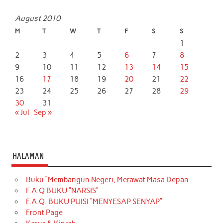
August 2010
M
T
W
T
F
S
S
1
2
3
4
5
6
7
8
9
10
11
12
13
14
15
16
17
18
19
20
21
22
23
24
25
26
27
28
29
30
31
« Jul
Sep »
HALAMAN
Buku “Membangun Negeri, Merawat Masa Depan
F.A.Q BUKU “NARSIS”
F.A.Q. BUKU PUISI “MENYESAP SENYAP”
Front Page