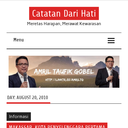
Skip
to
content
Catatan Dari Hati
Meretas Harapan, Merawat Kewarasan
Menu
DAY:
AUGUST 20, 2010
Informasi
MAKASSAR, KOTA PENYELENGGARA PERTAMA