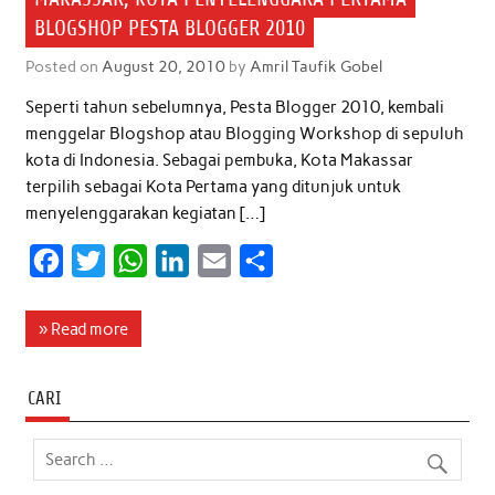
BLOGSHOP PESTA BLOGGER 2010
Posted on
August 20, 2010
by
Amril Taufik Gobel
Seperti tahun sebelumnya, Pesta Blogger 2010, kembali
menggelar Blogshop atau Blogging Workshop di sepuluh
kota di Indonesia. Sebagai pembuka, Kota Makassar
terpilih sebagai Kota Pertama yang ditunjuk untuk
menyelenggarakan kegiatan […]
F
T
W
L
E
S
a
w
h
i
m
h
c
i
a
n
a
a
» Read more
e
t
t
k
i
r
b
t
s
e
l
e
CARI
o
e
A
d
o
r
p
I
k
p
n