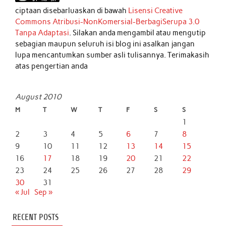
ciptaan disebarluaskan di bawah
Lisensi Creative
Commons Atribusi-NonKomersial-BerbagiSerupa 3.0
Tanpa Adaptasi
. Silakan anda mengambil atau mengutip
sebagian maupun seluruh isi blog ini asalkan jangan
lupa mencantumkan sumber asli tulisannya. Terimakasih
atas pengertian anda
August 2010
M
T
W
T
F
S
S
1
2
3
4
5
6
7
8
9
10
11
12
13
14
15
16
17
18
19
20
21
22
23
24
25
26
27
28
29
30
31
« Jul
Sep »
RECENT POSTS