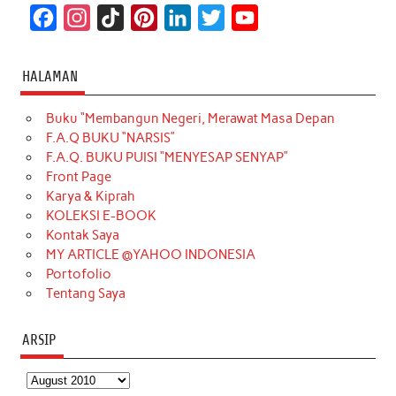
F
I
T
P
L
T
Y
a
n
i
i
i
w
o
c
s
k
n
n
i
u
HALAMAN
e
t
T
t
k
t
T
Buku “Membangun Negeri, Merawat Masa Depan
b
a
o
e
e
t
u
F.A.Q BUKU “NARSIS”
o
g
k
r
d
e
b
F.A.Q. BUKU PUISI “MENYESAP SENYAP”
o
r
e
I
r
e
Front Page
Karya & Kiprah
k
a
s
n
KOLEKSI E-BOOK
m
t
Kontak Saya
MY ARTICLE @YAHOO INDONESIA
Portofolio
Tentang Saya
ARSIP
Arsip