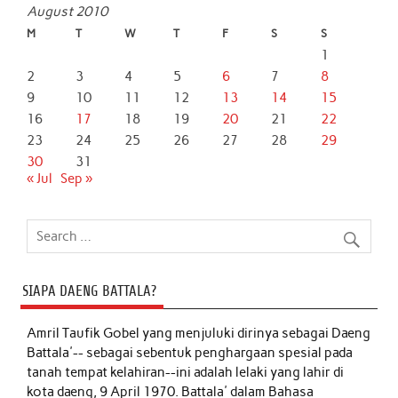
August 2010
M
T
W
T
F
S
S
1
2
3
4
5
6
7
8
9
10
11
12
13
14
15
16
17
18
19
20
21
22
23
24
25
26
27
28
29
30
31
« Jul
Sep »
SIAPA DAENG BATTALA?
Amril Taufik Gobel
yang menjuluki dirinya sebagai Daeng
Battala'-- sebagai sebentuk penghargaan spesial pada
tanah tempat kelahiran--ini adalah lelaki yang lahir di
kota daeng, 9 April 1970. Battala' dalam Bahasa