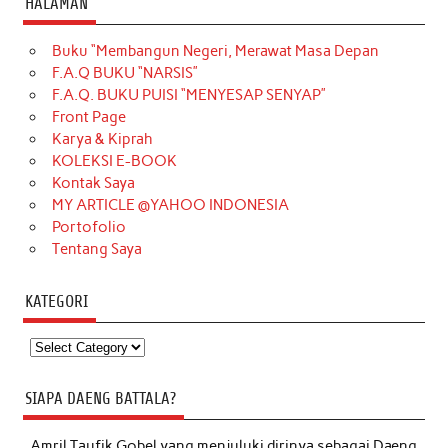
HALAMAN
Buku “Membangun Negeri, Merawat Masa Depan
F.A.Q BUKU “NARSIS”
F.A.Q. BUKU PUISI “MENYESAP SENYAP”
Front Page
Karya & Kiprah
KOLEKSI E-BOOK
Kontak Saya
MY ARTICLE @YAHOO INDONESIA
Portofolio
Tentang Saya
KATEGORI
Kategori
SIAPA DAENG BATTALA?
Amril Taufik Gobel
yang menjuluki dirinya sebagai Daeng