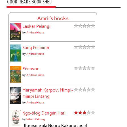
GOOD READS BOOK SHELF
Amril's books
Laskar Pelangi
by
Andrea Hirata
Sang Pemimpi
by
Andrea Hirata
Edensor
by
Andrea Hirata
Maryamah Karpov: Mimpi-
mimpi Lintang
by
Andrea Hirata
Nge-blog Dengan Hati
by
Ndoro Kakung
Blogisme ala Ndoro Kakung Judul