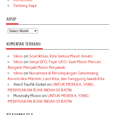
Tentang Saya
ARSIP
Arsip
KOMENTAR TERBARU
tikno
on
Soal Ikhlas, Kita Semua Masih Amatir
tikno
on
Senja SEO, Fajar GEO: Saat Mesin Pencari
Berganti Menjadi Mesin Penjawab
tikno
on
Nusantara di Persimpangan Gelombang:
Konstruksi Maritim, Laut Kita, dan Tanggung Jawab Kita
Amril Taufik Gobel
on
UNTUK MEREKA, YANG
MENYISAKAN JEJAK INDAH DI BATIN
Musniaty Musni
on
UNTUK MEREKA, YANG
MENYISAKAN JEJAK INDAH DI BATIN
KICAUANKU DI X