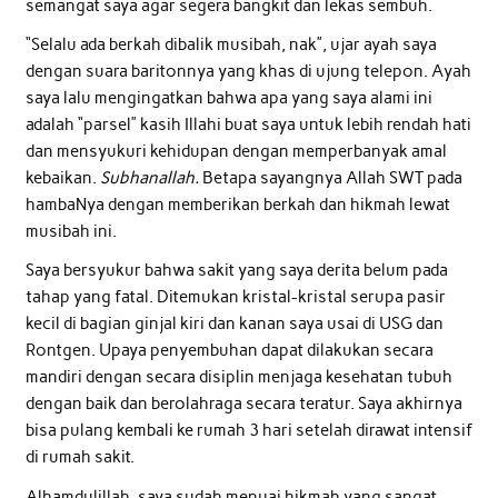
semangat saya agar segera bangkit dan lekas sembuh.
“Selalu ada berkah dibalik musibah, nak”, ujar ayah saya
dengan suara baritonnya yang khas di ujung telepon. Ayah
saya lalu mengingatkan bahwa apa yang saya alami ini
adalah “parsel” kasih Illahi buat saya untuk lebih rendah hati
dan mensyukuri kehidupan dengan memperbanyak amal
kebaikan.
Subhanallah.
Betapa sayangnya Allah SWT pada
hambaNya dengan memberikan berkah dan hikmah lewat
musibah ini.
Saya bersyukur bahwa sakit yang saya derita belum pada
tahap yang fatal. Ditemukan kristal-kristal serupa pasir
kecil di bagian ginjal kiri dan kanan saya usai di USG dan
Rontgen. Upaya penyembuhan dapat dilakukan secara
mandiri dengan secara disiplin menjaga kesehatan tubuh
dengan baik dan berolahraga secara teratur. Saya akhirnya
bisa pulang kembali ke rumah 3 hari setelah dirawat intensif
di rumah sakit.
Alhamdulillah, saya sudah menuai hikmah yang sangat