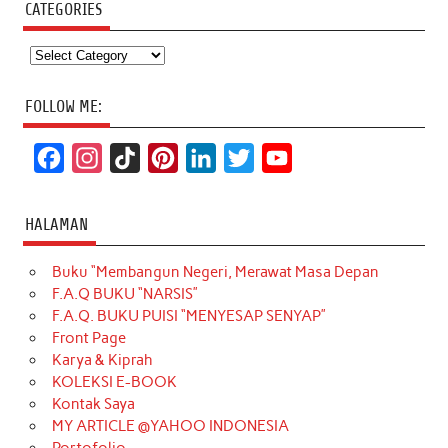
CATEGORIES
Categories
FOLLOW ME:
F
I
T
P
L
T
Y
a
n
i
i
i
w
o
c
s
k
n
n
i
u
HALAMAN
e
t
T
t
k
t
T
Buku “Membangun Negeri, Merawat Masa Depan
b
a
o
e
e
t
u
F.A.Q BUKU “NARSIS”
o
g
k
r
d
e
b
F.A.Q. BUKU PUISI “MENYESAP SENYAP”
o
r
e
I
r
e
Front Page
Karya & Kiprah
k
a
s
n
KOLEKSI E-BOOK
m
t
Kontak Saya
MY ARTICLE @YAHOO INDONESIA
Portofolio