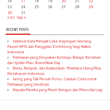
16
17
18
19
20
21
22
23
24
25
26
27
28
29
30
31
« Jul
Sep »
RECENT POSTS
Sebelum Kata Menjadi Luka: Kepergian Seorang
Pasien BPJS dan Panggilan ‘Einfühlung’ bagi Nakes
Indonesia
Pahlawan yang Dilupakan Kotanya: Belajar Bertahan
dari Spider-Man: Brand New Day
Beras, Rempah, dan Kedaulatan: Membaca Ulang Peta
Pertahanan Indonesia
Jaring yang Tak Pernah Putus: Catatan Cinta untuk
Pahlawan yang Sendirian
Kepada Mereka yang Masih Bangun dan Mencoba Lagi