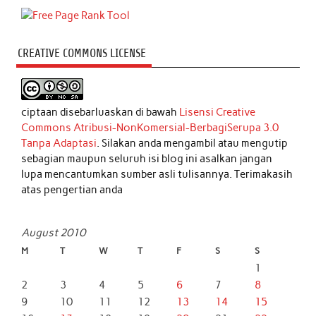
CREATIVE COMMONS LICENSE
ciptaan disebarluaskan di bawah
Lisensi Creative
Commons Atribusi-NonKomersial-BerbagiSerupa 3.0
Tanpa Adaptasi
. Silakan anda mengambil atau mengutip
sebagian maupun seluruh isi blog ini asalkan jangan
lupa mencantumkan sumber asli tulisannya. Terimakasih
atas pengertian anda
August 2010
M
T
W
T
F
S
S
1
2
3
4
5
6
7
8
9
10
11
12
13
14
15