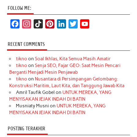
FOLLOW ME:
F
I
T
P
L
T
Y
a
n
i
i
i
w
o
c
s
k
n
n
i
u
RECENT COMMENTS
e
t
T
t
k
t
T
tikno
on
Soal Ikhlas, Kita Semua Masih Amatir
b
a
o
e
e
t
u
tikno
on
Senja SEO, Fajar GEO: Saat Mesin Pencari
o
g
k
r
d
e
b
Berganti Menjadi Mesin Penjawab
o
r
e
I
r
e
tikno
on
Nusantara di Persimpangan Gelombang:
Konstruksi Maritim, Laut Kita, dan Tanggung Jawab Kita
k
a
s
n
Amril Taufik Gobel
on
UNTUK MEREKA, YANG
m
t
MENYISAKAN JEJAK INDAH DI BATIN
Musniaty Musni
on
UNTUK MEREKA, YANG
MENYISAKAN JEJAK INDAH DI BATIN
POSTING TERAKHIR