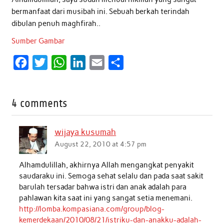
bermanfaat dari musibah ini. Sebuah berkah terindah
dibulan penuh maghfirah..
Sumber Gambar
F
T
W
L
E
S
a
w
h
i
m
h
c
i
a
n
a
a
4 comments
e
t
t
k
i
r
b
t
s
e
l
e
wijaya kusumah
o
e
A
d
August 22, 2010 at 4:57 pm
o
r
p
I
Alhamdulillah, akhirnya Allah mengangkat penyakit
k
p
n
saudaraku ini. Semoga sehat selalu dan pada saat sakit
barulah tersadar bahwa istri dan anak adalah para
pahlawan kita saat ini yang sangat setia menemani.
http://lomba.kompasiana.com/group/blog-
kemerdekaan/2010/08/21/istriku-dan-anakku-adalah-