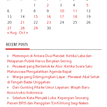
1
2
3
4
5
6
7
8
9
10
11
12
13
14
15
16
17
18
19
20
21
22
23
24
25
26
27
28
29
30
« Aug
Oct »
RECENT POSTS
Memimpin di Antara Dua Mandat: Ketika Laba dan
Pelayanan Publik Harus Berjalan Seiring
Pesawat yang Berbelok ke Alor: Ketika Suara Satu
Mahasiswa Mengalahkan Agenda Rapat
Warga yang Dibingungkan Layar : Merawat Akal Sehat
di Tengah Badai Unggahan
Dari Gunting Pita ke Umur Layanan: Wajah Baru
Konstruksi Indonesia
Sebelum Kata Menjadi Luka: Kepergian Seorang
Pasien BPJS dan Panggilan ‘Einfühlung’ bagi Nakes