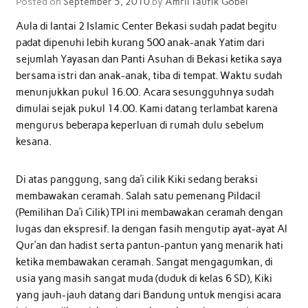
Posted on
September 5, 2010
by
Amril Taufik Gobel
Aula di lantai 2 Islamic Center Bekasi sudah padat begitu
padat dipenuhi lebih kurang 500 anak-anak Yatim dari
sejumlah Yayasan dan Panti Asuhan di Bekasi ketika saya
bersama istri dan anak-anak, tiba di tempat. Waktu sudah
menunjukkan pukul 16.00. Acara sesungguhnya sudah
dimulai sejak pukul 14.00. Kami datang terlambat karena
mengurus beberapa keperluan di rumah dulu sebelum
kesana.
Di atas panggung, sang da’i cilik Kiki sedang beraksi
membawakan ceramah. Salah satu pemenang Pildacil
(Pemilihan Da’i Cilik) TPI ini membawakan ceramah dengan
lugas dan ekspresif. Ia dengan fasih mengutip ayat-ayat Al
Qur’an dan hadist serta pantun-pantun yang menarik hati
ketika membawakan ceramah. Sangat mengagumkan, di
usia yang masih sangat muda (duduk di kelas 6 SD), Kiki
yang jauh-jauh datang dari Bandung untuk mengisi acara