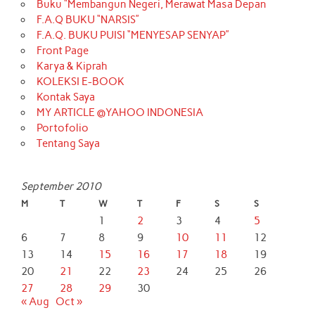
Buku “Membangun Negeri, Merawat Masa Depan
F.A.Q BUKU “NARSIS”
F.A.Q. BUKU PUISI “MENYESAP SENYAP”
Front Page
Karya & Kiprah
KOLEKSI E-BOOK
Kontak Saya
MY ARTICLE @YAHOO INDONESIA
Portofolio
Tentang Saya
September 2010
M
T
W
T
F
S
S
1
2
3
4
5
6
7
8
9
10
11
12
13
14
15
16
17
18
19
20
21
22
23
24
25
26
27
28
29
30
« Aug
Oct »