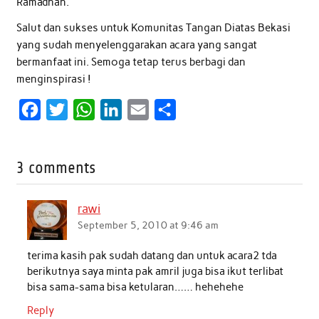
Ramadhan.
Salut dan sukses untuk Komunitas Tangan Diatas Bekasi
yang sudah menyelenggarakan acara yang sangat
bermanfaat ini. Semoga tetap terus berbagi dan
menginspirasi !
F
T
W
L
E
S
a
w
h
i
m
h
c
i
a
n
a
a
3 comments
e
t
t
k
i
r
b
t
s
e
l
e
rawi
o
e
A
d
September 5, 2010 at 9:46 am
o
r
p
I
terima kasih pak sudah datang dan untuk acara2 tda
k
p
n
berikutnya saya minta pak amril juga bisa ikut terlibat
bisa sama-sama bisa ketularan…… hehehehe
Reply