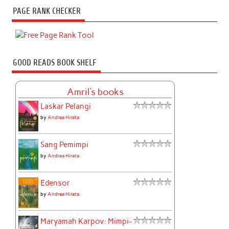
PAGE RANK CHECKER
GOOD READS BOOK SHELF
Amril's books
Laskar Pelangi
by
Andrea Hirata
Sang Pemimpi
by
Andrea Hirata
Edensor
by
Andrea Hirata
Maryamah Karpov: Mimpi-