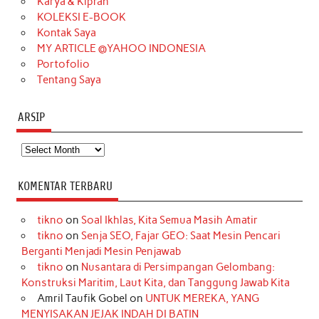
Karya & Kiprah
k
a
s
n
KOLEKSI E-BOOK
m
t
Kontak Saya
MY ARTICLE @YAHOO INDONESIA
Portofolio
Tentang Saya
ARSIP
Arsip
KOMENTAR TERBARU
tikno
on
Soal Ikhlas, Kita Semua Masih Amatir
tikno
on
Senja SEO, Fajar GEO: Saat Mesin Pencari
Berganti Menjadi Mesin Penjawab
tikno
on
Nusantara di Persimpangan Gelombang:
Konstruksi Maritim, Laut Kita, dan Tanggung Jawab Kita
Amril Taufik Gobel
on
UNTUK MEREKA, YANG
MENYISAKAN JEJAK INDAH DI BATIN