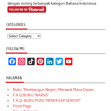
dengan voting terbanyak kategori Bahasa Indonesia.
CATEGORIES
Categories
FOLLOW ME:
F
I
T
P
L
T
Y
a
n
i
i
i
w
o
c
s
k
n
n
i
u
HALAMAN
e
t
T
t
k
t
T
Buku “Membangun Negeri, Merawat Masa Depan
b
a
o
e
e
t
u
F.A.Q BUKU “NARSIS”
o
g
k
r
d
e
b
F.A.Q. BUKU PUISI “MENYESAP SENYAP”
o
r
e
I
r
e
Front Page