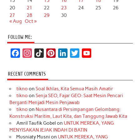
13
14
15
16
17
18
19
20
21
22
23
24
25
26
27
28
29
30
« Aug
Oct »
FOLLOW ME:
F
I
T
P
L
T
Y
a
n
i
i
i
w
o
c
s
k
n
n
i
u
RECENT COMMENTS
e
t
T
t
k
t
T
tikno
on
Soal Ikhlas, Kita Semua Masih Amatir
b
a
o
e
e
t
u
tikno
on
Senja SEO, Fajar GEO: Saat Mesin Pencari
o
g
k
r
d
e
b
Berganti Menjadi Mesin Penjawab
o
r
e
I
r
e
tikno
on
Nusantara di Persimpangan Gelombang:
Konstruksi Maritim, Laut Kita, dan Tanggung Jawab Kita
k
a
s
n
Amril Taufik Gobel
on
UNTUK MEREKA, YANG
m
t
MENYISAKAN JEJAK INDAH DI BATIN
Musniaty Musni
on
UNTUK MEREKA, YANG