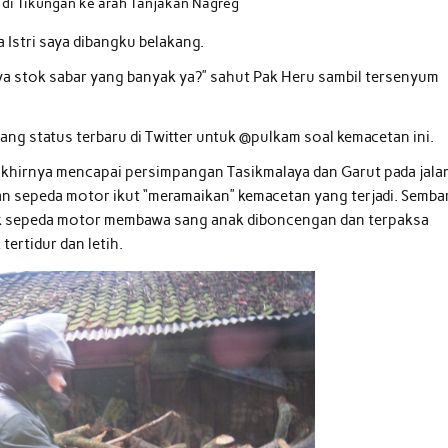
di Tikungan ke arah Tanjakan Nagreg
a Istri saya dibangku belakang.
nya stok sabar yang banyak ya?” sahut Pak Heru sambil tersenyum
g status terbaru di Twitter untuk @pulkam soal kemacetan ini.
a akhirnya mencapai persimpangan Tasikmalaya dan Garut pada jala
 sepeda motor ikut “meramaikan” kemacetan yang terjadi. Sembar
ik sepeda motor membawa sang anak diboncengan dan terpaksa
tertidur dan letih.