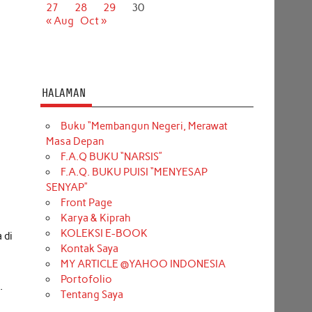
27
28
29
30
« Aug
Oct »
HALAMAN
Buku “Membangun Negeri, Merawat
Masa Depan
F.A.Q BUKU “NARSIS”
F.A.Q. BUKU PUISI “MENYESAP
SENYAP”
Front Page
Karya & Kiprah
KOLEKSI E-BOOK
 di
Kontak Saya
MY ARTICLE @YAHOO INDONESIA
Portofolio
.
Tentang Saya