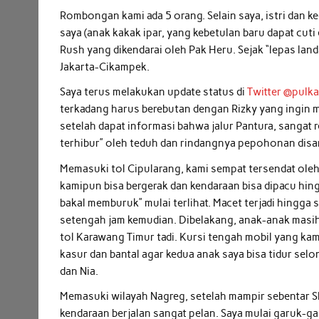
Rombongan kami ada 5 orang. Selain saya, istri dan k
saya (anak kakak ipar, yang kebetulan baru dapat cut
Rush yang dikendarai oleh Pak Heru. Sejak “lepas land
Jakarta-Cikampek.
Saya terus melakukan update status di
Twitter @pulk
terkadang harus berebutan dengan Rizky yang ingin 
setelah dapat informasi bahwa jalur Pantura, sangat r
terhibur” oleh teduh dan rindangnya pepohonan disan
Memasuki tol Cipularang, kami sempat tersendat ole
kamipun bisa bergerak dan kendaraan bisa dipacu hing
bakal memburuk” mulai terlihat. Macet terjadi hingga 
setengah jam kemudian. Dibelakang, anak-anak masih 
tol Karawang Timur tadi. Kursi tengah mobil yang kam
kasur dan bantal agar kedua anak saya bisa tidur selo
dan Nia.
Memasuki wilayah Nagreg, setelah mampir sebentar Sh
kendaraan berjalan sangat pelan. Saya mulai garuk-ga