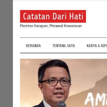
Skip
to
content
Catatan Dari Hati
Meretas Harapan, Merawat Kewarasan
BERANDA
TENTANG SAYA
KARYA & KI