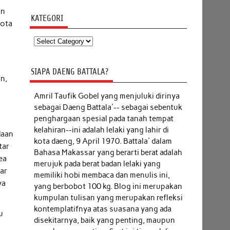
an
KATEGORI
yota
Kategori
SIAPA DAENG BATTALA?
n,
Amril Taufik Gobel
yang menjuluki dirinya
sebagai Daeng Battala'-- sebagai sebentuk
penghargaan spesial pada tanah tempat
kelahiran--ini adalah lelaki yang lahir di
daan
kota daeng, 9 April 1970. Battala' dalam
tar
Bahasa Makassar yang berarti berat adalah
ea
merujuk pada berat badan lelaki yang
kar
memiliki hobi membaca dan menulis ini,
ya
yang berbobot 100 kg. Blog ini merupakan
kumpulan tulisan yang merupakan refleksi
kontemplatifnya atas suasana yang ada
u
disekitarnya, baik yang penting, maupun