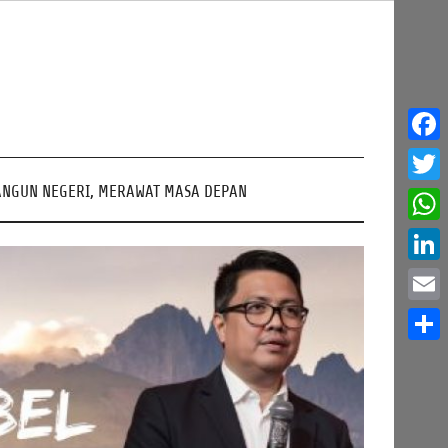
Face
NGUN NEGERI, MERAWAT MASA DEPAN
Twitt
What
Linke
Email
Share