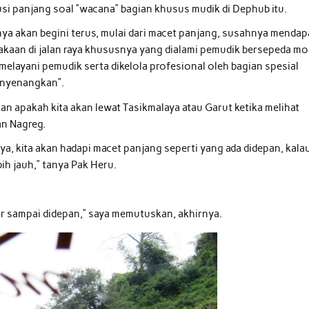
si panjang soal “wacana” bagian khusus mudik di Dephub itu.
isinya akan begini terus, mulai dari macet panjang, susahnya mendap
akaan di jalan raya khususnya yang dialami pemudik bersepeda mo
elayani pemudik serta dikelola profesional oleh bagian spesial
menyenangkan”.
an apakah kita akan lewat Tasikmalaya atau Garut ketika melihat
an Nagreg.
ya, kita akan hadapi macet panjang seperti yang ada didepan, kala
bih jauh,” tanya Pak Heru.
ar sampai didepan,” saya memutuskan, akhirnya.