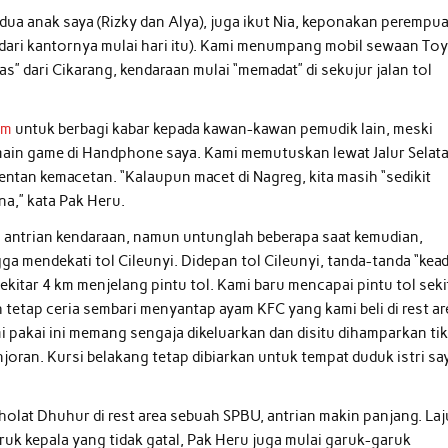
edua anak saya (Rizky dan Alya), juga ikut Nia, keponakan perempu
i dari kantornya mulai hari itu). Kami menumpang mobil sewaan To
as” dari Cikarang, kendaraan mulai “memadat” di sekujur jalan tol
am
untuk berbagi kabar kepada kawan-kawan pemudik lain, meski
main game di Handphone saya. Kami memutuskan lewat Jalur Selata
entan kemacetan. “Kalaupun macet di Nagreg, kita masih “sedikit
a,” kata Pak Heru.
h antrian kendaraan, namun untunglah beberapa saat kemudian,
ga mendekati tol Cileunyi. Didepan tol Cileunyi, tanda-tanda “kea
sekitar 4 km menjelang pintu tol. Kami baru mencapai pintu tol seki
tetap ceria sembari menyantap ayam KFC yang kami beli di rest ar
i pakai ini memang sengaja dikeluarkan dan disitu dihamparkan ti
njoran. Kursi belakang tetap dibiarkan untuk tempat duduk istri sa
olat Dhuhur di rest area sebuah SPBU, antrian makin panjang. Laj
ruk kepala yang tidak gatal, Pak Heru juga mulai garuk-garuk