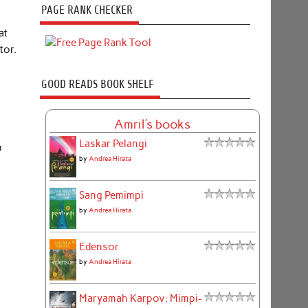
PAGE RANK CHECKER
at
tor.
GOOD READS BOOK SHELF
Amril's books
Laskar Pelangi
u
by
Andrea Hirata
Sang Pemimpi
by
Andrea Hirata
Edensor
by
Andrea Hirata
Maryamah Karpov: Mimpi-