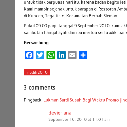
untuk tidak berpuasa hari itu, karena badan begitu l
Kami mampir sejenak untuk sarapan di Restoran Amb
di Kuncen, Tegaltirto, Kecamatan Berbah Sleman.
Pukul 09.00 pagi, tanggal 9 September 2010, kami akh
sambutan hangat ayah dan ibu mertua serta adik ipar
Bersambung…
F
T
W
L
E
S
a
w
h
i
m
h
c
i
a
n
a
a
mudik2010
e
t
t
k
i
r
3 comments
b
t
s
e
l
e
o
e
A
d
Pingback:
Lukman Sardi Susah Bagi Waktu Promo | In
o
r
p
I
devieriana
k
p
n
September 16, 2010 at 11:01 am