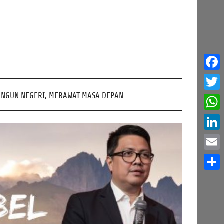
Face
NGUN NEGERI, MERAWAT MASA DEPAN
Twitt
What
Linke
Email
Share