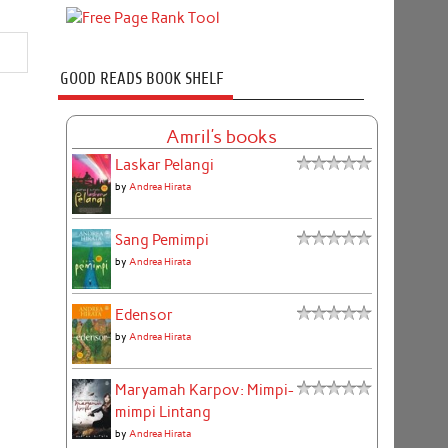
GOOD READS BOOK SHELF
Amril's books
Laskar Pelangi
by
Andrea Hirata
Sang Pemimpi
by
Andrea Hirata
Edensor
by
Andrea Hirata
Maryamah Karpov: Mimpi-
mimpi Lintang
by
Andrea Hirata