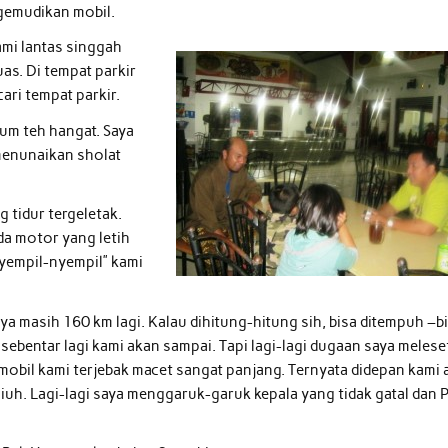
gemudikan mobil.
mi lantas singgah
as. Di tempat parkir
ari tempat parkir.
num teh hangat. Saya
menunaikan sholat
 tidur tergeletak.
a motor yang letih
nyempil-nyempil” kami
a masih 160 km lagi. Kalau dihitung-hitung sih, bisa ditempuh –bi
sebentar lagi kami akan sampai. Tapi lagi-lagi dugaan saya melese
, mobil kami terjebak macet sangat panjang. Ternyata didepan kami 
piuh. Lagi-lagi saya menggaruk-garuk kepala yang tidak gatal dan 