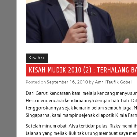
Kisahku
KISAH MUDIK 2010 (2) : TERHALANG 
Posted on
September 16, 2010
by
Amril Taufik Gobel
Dari Garut, kendaraan kami melaju kencang menyusur
Heru mengendarai kendaraannya dengan hati-hati. Dib
tenggorokannya sejak kemarin belum sembuh juga. M
Singaparna, kami mampir sejenak di apotik Kimia Far
Setelah minum obat, Alya tertidur pulas. Rizky memili
Jalanan yang meliak-liuk tak urung membuat saya men