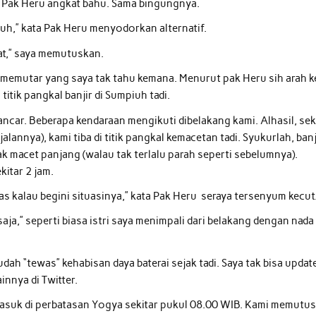
 Pak Heru angkat bahu. Sama bingungnya.
uh,” kata Pak Heru menyodorkan alternatif.
uat,” saya memutuskan.
 memutar yang saya tak tahu kemana. Menurut pak Heru sih arah k
itik pangkal banjir di Sumpiuh tadi.
ncar. Beberapa kendaraan mengikuti dibelakang kami. Alhasil, sek
lannya), kami tiba di titik pangkal kemacetan tadi. Syukurlah, banj
ak macet panjang (walau tak terlalu parah seperti sebelumnya).
kitar 2 jam.
Mas kalau begini situasinya,” kata Pak Heru seraya tersenyum kecut
 saja,” seperti biasa istri saya menimpali dari belakang dengan nada
ah “tewas” kehabisan daya baterai sejak tadi. Saya tak bisa updat
nnya di Twitter.
masuk di perbatasan Yogya sekitar pukul 08.00 WIB. Kami memutu