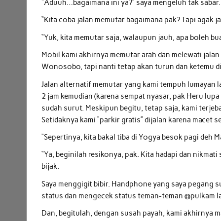
“Aduuh…bagaimana ini ya?” saya mengeluh tak sabar.
“Kita coba jalan memutar bagaimana pak? Tapi agak ja
“Yuk, kita memutar saja, walaupun jauh, apa boleh b
Mobil kami akhirnya memutar arah dan melewati jalan
Wonosobo, tapi nanti tetap akan turun dan ketemu di t
Jalan alternatif memutar yang kami tempuh lumayan la
2 jam kemudian (karena sempat nyasar, pak Heru lupa ja
sudah surut. Meskipun begitu, tetap saja, kami terjeb
Setidaknya kami “parkir gratis” dijalan karena macet se
“Sepertinya, kita bakal tiba di Yogya besok pagi deh 
“Ya, beginilah resikonya, pak. Kita hadapi dan nikmati
bijak.
Saya menggigit bibir. Handphone yang saya pegang sud
status dan mengecek status teman-teman @pulkam lai
Dan, begitulah, dengan susah payah, kami akhirnya 