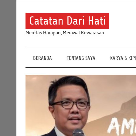
Skip
to
content
Catatan Dari Hati
Meretas Harapan, Merawat Kewarasan
BERANDA
TENTANG SAYA
KARYA & KI