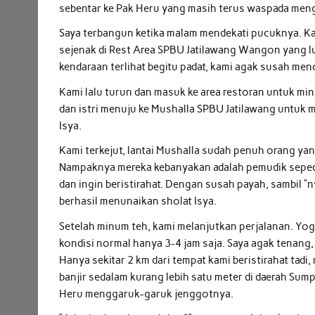
sebentar ke Pak Heru yang masih terus waspada men
Saya terbangun ketika malam mendekati pucuknya. Ka
sejenak di Rest Area SPBU Jatilawang Wangon yang lu
kendaraan terlihat begitu padat, kami agak susah menc
Kami lalu turun dan masuk ke area restoran untuk mi
dan istri menuju ke Mushalla SPBU Jatilawang untuk 
Isya.
Kami terkejut, lantai Mushalla sudah penuh orang yang
Nampaknya mereka kebanyakan adalah pemudik seped
dan ingin beristirahat. Dengan susah payah, sambil “
berhasil menunaikan sholat Isya.
Setelah minum teh, kami melanjutkan perjalanan. Yogy
kondisi normal hanya 3-4 jam saja. Saya agak tenang, 
Hanya sekitar 2 km dari tempat kami beristirahat tadi
banjir sedalam kurang lebih satu meter di daerah Sum
Heru menggaruk-garuk jenggotnya.