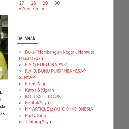
27
28
29
30
« Aug
Oct »
HALAMAN
Buku “Membangun Negeri, Merawat
Masa Depan
F.A.Q BUKU “NARSIS”
F.A.Q. BUKU PUISI “MENYESAP
SENYAP”
Front Page
Karya & Kiprah
la
KOLEKSI E-BOOK
t.
Kontak Saya
ada
MY ARTICLE @YAHOO INDONESIA
Pak
Portofolio
Tentang Saya