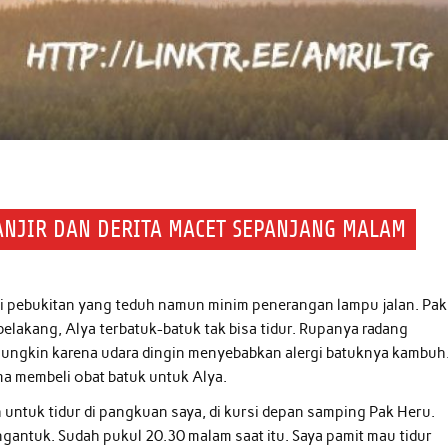
BANJIR DAN DERITA MACET SEPANJANG MALAM
i pebukitan yang teduh namun minim penerangan lampu jalan. Pak
elakang, Alya terbatuk-batuk tak bisa tidur. Rupanya radang
ungkin karena udara dingin menyebabkan alergi batuknya kambuh.
ma membeli obat batuk untuk Alya.
h untuk tidur di pangkuan saya, di kursi depan samping Pak Heru.
gantuk. Sudah pukul 20.30 malam saat itu. Saya pamit mau tidur