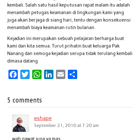
kembali. Salah satu hasil keputusan rapat malam itu adalah
menambah petugas keamanan di lingkungan kami yang
juga akan berjaga di siang hari, tentu dengan konsekuensi
menambah biaya keamanan rutin bulanan.
Kejadian ini merupakan sebuah pelajaran berharga buat
kami dan kita semua. Turut prihatin buat keluarga Pak
Nanang dan semoga kejadian serupa tidak terulang kembali
dimasa datang.
F
T
W
L
E
S
a
w
h
i
m
h
c
i
a
n
a
a
5 comments
e
t
t
k
i
r
b
t
s
e
l
e
eshape
o
e
A
d
September 21, 2010 at 7:20 am
o
r
p
I
wah gawat juga ya mas…
k
p
n