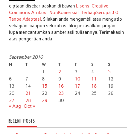
ciptaan disebarluaskan di bawah
Lisensi Creative
Commons Atribusi-NonKomersial-BerbagiSerupa 3.0
Tanpa Adaptasi
. Silakan anda mengambil atau mengutip
sebagian maupun seluruh isi blog ini asalkan jangan
lupa mencantumkan sumber asli tulisannya. Terimakasih
atas pengertian anda
September 2010
M
T
W
T
F
S
S
1
2
3
4
5
6
7
8
9
10
11
12
13
14
15
16
17
18
19
20
21
22
23
24
25
26
27
28
29
30
« Aug
Oct »
RECENT POSTS