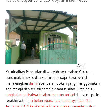
Posted on
September 21, 2010
by
Amril Taufik Gobel
Aksi
Kriminalitas Pencurian di wilayah perumahan Cikarang
Baru makin nekad dan kian intens saja. Saya pernah
menayangkan
disini
soal perampokan yang menggunakan
senjata api dan terjadi hampir 2 tahun silam. Setelah itu
rangkaian peristiwa kejahatan terus terjadi
dan yang paling
terakhir adalah
di bulan puasa lalu, tepatnya Rabu 25
Agustus 2010 ketika terjadi perampasan sepeda motor