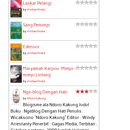
Laskar Pelangi
by
Andrea Hirata
Sang Pemimpi
by
Andrea Hirata
Edensor
by
Andrea Hirata
Maryamah Karpov: Mimpi-
mimpi Lintang
by
Andrea Hirata
Nge-blog Dengan Hati
by
Ndoro Kakung
Blogisme ala Ndoro Kakung Judul
Buku : Ngeblog Dengan Hati Penulis :
Wicaksono “Ndoro Kakung” Editor : Windy
Ariestanty Penerbit : Gagas Media, Terbitan :