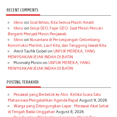
a
n
i
i
i
w
o
c
s
k
n
n
i
u
RECENT COMMENTS
e
t
T
t
k
t
T
tikno
on
Soal Ikhlas, Kita Semua Masih Amatir
b
a
o
e
e
t
u
tikno
on
Senja SEO, Fajar GEO: Saat Mesin Pencari
o
g
k
r
d
e
b
Berganti Menjadi Mesin Penjawab
o
r
e
I
r
e
tikno
on
Nusantara di Persimpangan Gelombang:
Konstruksi Maritim, Laut Kita, dan Tanggung Jawab Kita
k
a
s
n
Amril Taufik Gobel
on
UNTUK MEREKA, YANG
m
t
MENYISAKAN JEJAK INDAH DI BATIN
Musniaty Musni
on
UNTUK MEREKA, YANG
MENYISAKAN JEJAK INDAH DI BATIN
POSTING TERAKHIR
Pesawat yang Berbelok ke Alor: Ketika Suara Satu
Mahasiswa Mengalahkan Agenda Rapat
August 9, 2026
Warga yang Dibingungkan Layar : Merawat Akal Sehat
di Tengah Badai Unggahan
August 8, 2026