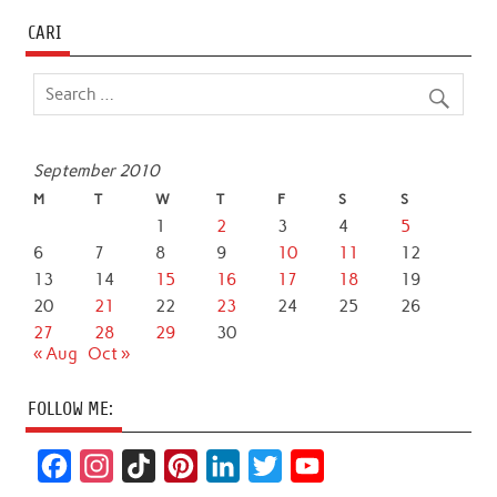
CARI
September 2010
M
T
W
T
F
S
S
1
2
3
4
5
6
7
8
9
10
11
12
13
14
15
16
17
18
19
20
21
22
23
24
25
26
27
28
29
30
« Aug
Oct »
FOLLOW ME:
F
I
T
P
L
T
Y