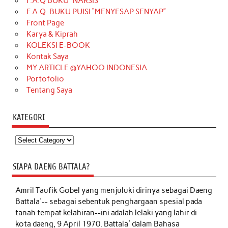
F.A.Q BUKU “NARSIS”
F.A.Q. BUKU PUISI “MENYESAP SENYAP”
Front Page
Karya & Kiprah
KOLEKSI E-BOOK
Kontak Saya
MY ARTICLE @YAHOO INDONESIA
Portofolio
Tentang Saya
KATEGORI
Kategori
SIAPA DAENG BATTALA?
Amril Taufik Gobel
yang menjuluki dirinya sebagai Daeng
Battala'-- sebagai sebentuk penghargaan spesial pada
tanah tempat kelahiran--ini adalah lelaki yang lahir di
kota daeng, 9 April 1970. Battala' dalam Bahasa