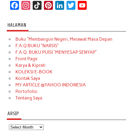
F
I
T
P
L
T
Y
a
n
i
i
i
w
o
c
s
k
n
n
i
u
HALAMAN
e
t
T
t
k
t
T
Buku “Membangun Negeri, Merawat Masa Depan
b
a
o
e
e
t
u
F.A.Q BUKU “NARSIS”
o
g
k
r
d
e
b
F.A.Q. BUKU PUISI “MENYESAP SENYAP”
o
r
e
I
r
e
Front Page
Karya & Kiprah
k
a
s
n
KOLEKSI E-BOOK
m
t
Kontak Saya
MY ARTICLE @YAHOO INDONESIA
Portofolio
Tentang Saya
ARSIP
Arsip