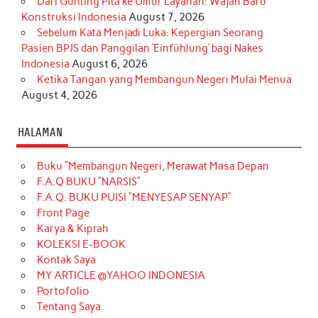
Dari Gunting Pita ke Umur Layanan: Wajah Baru
Konstruksi Indonesia
August 7, 2026
Sebelum Kata Menjadi Luka: Kepergian Seorang
Pasien BPJS dan Panggilan ‘Einfühlung’ bagi Nakes
Indonesia
August 6, 2026
Ketika Tangan yang Membangun Negeri Mulai Menua
August 4, 2026
HALAMAN
Buku “Membangun Negeri, Merawat Masa Depan
F.A.Q BUKU “NARSIS”
F.A.Q. BUKU PUISI “MENYESAP SENYAP”
Front Page
Karya & Kiprah
KOLEKSI E-BOOK
Kontak Saya
MY ARTICLE @YAHOO INDONESIA
Portofolio
Tentang Saya