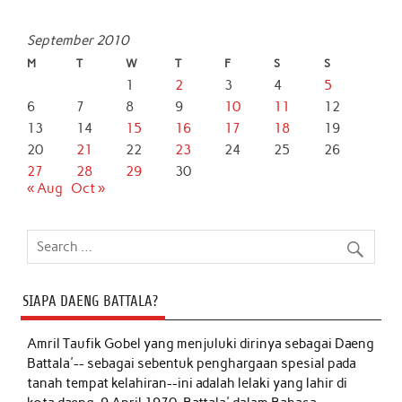
September 2010
M
T
W
T
F
S
S
1
2
3
4
5
6
7
8
9
10
11
12
13
14
15
16
17
18
19
20
21
22
23
24
25
26
27
28
29
30
« Aug
Oct »
SIAPA DAENG BATTALA?
Amril Taufik Gobel
yang menjuluki dirinya sebagai Daeng
Battala'-- sebagai sebentuk penghargaan spesial pada
tanah tempat kelahiran--ini adalah lelaki yang lahir di