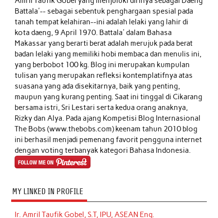
Amril Taufik Gobel
yang menjuluki dirinya sebagai Daeng
Battala'-- sebagai sebentuk penghargaan spesial pada
tanah tempat kelahiran--ini adalah lelaki yang lahir di
kota daeng, 9 April 1970. Battala' dalam Bahasa
Makassar yang berarti berat adalah merujuk pada berat
badan lelaki yang memiliki hobi membaca dan menulis ini,
yang berbobot 100 kg. Blog ini merupakan kumpulan
tulisan yang merupakan refleksi kontemplatifnya atas
suasana yang ada disekitarnya, baik yang penting,
maupun yang kurang penting. Saat ini tinggal di Cikarang
bersama istri, Sri Lestari serta kedua orang anaknya,
Rizky dan Alya. Pada ajang Kompetisi Blog Internasional
The Bobs (www.thebobs.com) keenam tahun 2010 blog
ini berhasil menjadi pemenang favorit pengguna internet
dengan voting terbanyak kategori Bahasa Indonesia.
MY LINKED IN PROFILE
Ir. Amril Taufik Gobel, S.T, IPU, ASEAN Eng.