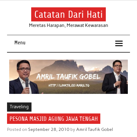
Skip
to
content
Catatan Dari Hati
Meretas Harapan, Merawat Kewarasan
Menu
Traveling
PESONA MASJID AGUNG JAWA TENGAH
Posted on
September 28, 2010
by
Amril Taufik Gobel