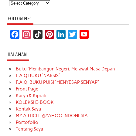
Categories
FOLLOW ME:
F
I
T
P
L
T
Y
a
n
i
i
i
w
o
c
s
k
n
n
i
u
HALAMAN
e
t
T
t
k
t
T
Buku “Membangun Negeri, Merawat Masa Depan
b
a
o
e
e
t
u
F.A.Q BUKU “NARSIS”
o
g
k
r
d
e
b
F.A.Q. BUKU PUISI “MENYESAP SENYAP”
o
r
e
I
r
e
Front Page
Karya & Kiprah
k
a
s
n
KOLEKSI E-BOOK
m
t
Kontak Saya
MY ARTICLE @YAHOO INDONESIA
Portofolio
Tentang Saya