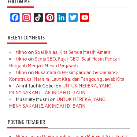
FOLLOW ME:
F
I
T
P
L
T
Y
a
n
i
i
i
w
o
c
s
k
n
n
i
u
RECENT COMMENTS
e
t
T
t
k
t
T
tikno
on
Soal Ikhlas, Kita Semua Masih Amatir
b
a
o
e
e
t
u
tikno
on
Senja SEO, Fajar GEO: Saat Mesin Pencari
o
g
k
r
d
e
b
Berganti Menjadi Mesin Penjawab
o
r
e
I
r
e
tikno
on
Nusantara di Persimpangan Gelombang:
Konstruksi Maritim, Laut Kita, dan Tanggung Jawab Kita
k
a
s
n
Amril Taufik Gobel
on
UNTUK MEREKA, YANG
m
t
MENYISAKAN JEJAK INDAH DI BATIN
Musniaty Musni
on
UNTUK MEREKA, YANG
MENYISAKAN JEJAK INDAH DI BATIN
POSTING TERAKHIR
Warga yang Dibingungkan Layar : Merawat Akal Sehat