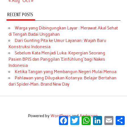
« Aug
Oct »
RECENT POSTS
Warga yang Dibingungkan Layar : Merawat Akal Sehat
di Tengah Badai Unggahan
Dari Gunting Pita ke Umur Layanan: Wajah Baru
Konstruksi Indonesia
Sebelum Kata Menjadi Luka: Kepergian Seorang
Pasien BPJS dan Panggilan ‘Einfühlung’ bagi Nakes
Indonesia
Ketika Tangan yang Membangun Negeri Mulai Menua
Pahlawan yang Dilupakan Kotanya: Belajar Bertahan
dari Spider-Man: Brand New Day
Powered by
WordPress
and
Anderson
.
Facebook
Twitter
WhatsApp
LinkedIn
Email
S