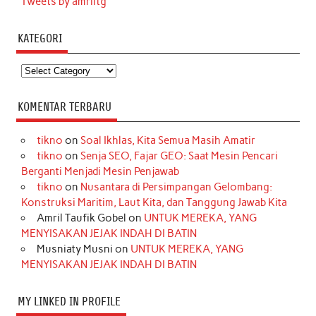
Tweets by amriltg
KATEGORI
Kategori
KOMENTAR TERBARU
tikno
on
Soal Ikhlas, Kita Semua Masih Amatir
tikno
on
Senja SEO, Fajar GEO: Saat Mesin Pencari
Berganti Menjadi Mesin Penjawab
tikno
on
Nusantara di Persimpangan Gelombang:
Konstruksi Maritim, Laut Kita, dan Tanggung Jawab Kita
Amril Taufik Gobel
on
UNTUK MEREKA, YANG
MENYISAKAN JEJAK INDAH DI BATIN
Musniaty Musni
on
UNTUK MEREKA, YANG
MENYISAKAN JEJAK INDAH DI BATIN
MY LINKED IN PROFILE