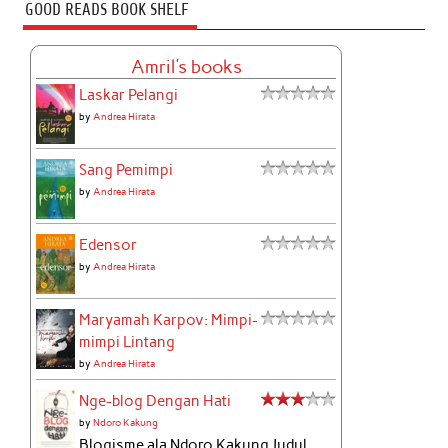
GOOD READS BOOK SHELF
Amril's books
Laskar Pelangi
by
Andrea Hirata
Sang Pemimpi
by
Andrea Hirata
Edensor
by
Andrea Hirata
Maryamah Karpov: Mimpi-
mimpi Lintang
by
Andrea Hirata
Nge-blog Dengan Hati
by
Ndoro Kakung
Blogisme ala Ndoro Kakung Judul