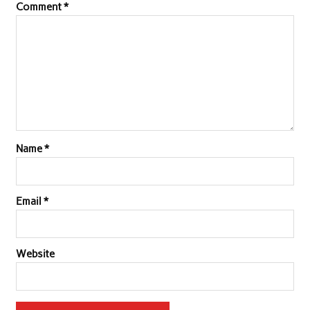
Comment
*
o
r
p
I
k
p
n
Name
*
Email
*
Website