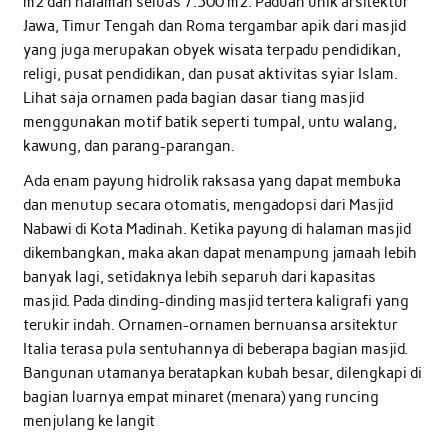
m2 dan halaman seluas 7.500 m2. Paduan unik arsitektur
Jawa, Timur Tengah dan Roma tergambar apik dari masjid
yang juga merupakan obyek wisata terpadu pendidikan,
religi, pusat pendidikan, dan pusat aktivitas syiar Islam.
Lihat saja ornamen pada bagian dasar tiang masjid
menggunakan motif batik seperti tumpal, untu walang,
kawung, dan parang-parangan.
Ada enam payung hidrolik raksasa yang dapat membuka
dan menutup secara otomatis, mengadopsi dari Masjid
Nabawi di Kota Madinah. Ketika payung di halaman masjid
dikembangkan, maka akan dapat menampung jamaah lebih
banyak lagi, setidaknya lebih separuh dari kapasitas
masjid. Pada dinding-dinding masjid tertera kaligrafi yang
terukir indah. Ornamen-ornamen bernuansa arsitektur
Italia terasa pula sentuhannya di beberapa bagian masjid.
Bangunan utamanya beratapkan kubah besar, dilengkapi di
bagian luarnya empat minaret (menara) yang runcing
menjulang ke langit