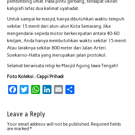
pembimbing umat. Pada pintu gerbang, terdapat ukiran
kaligrafi Iafaz dua kalimat syahadat.
Untuk sampai ke masjid, hanya dibutuhkan waktu tempuh
sekitar 15 menit dari alun-alun Kota Semarang. Jika
mengendarai sepeda motor berkecepatan antara 40-60
km/jam, Anda hanya membutuhkan waktu sekitar 15 menit.
Atau Jaraknya sekitar 800 meter dari Jalan Arteri
Soekarno-Hatta yang merupakan jalan protokol.
Selamat berwisata religi ke Masjid Agung Jawa Tengah!
Foto Koleksi : Ceppi Prihadi
F
T
W
L
E
S
a
w
h
i
m
h
c
i
a
n
a
a
Leave a Reply
e
t
t
k
i
r
Your email address will not be published.
Required fields
b
t
s
e
l
e
are marked
*
o
e
A
d