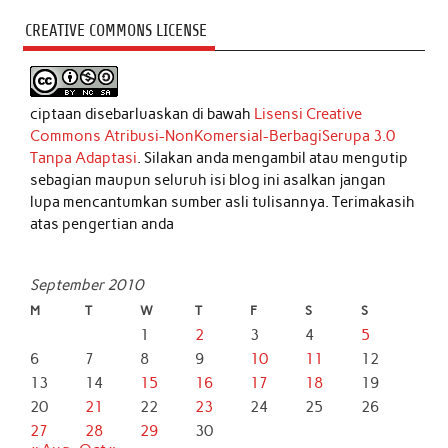
CREATIVE COMMONS LICENSE
ciptaan disebarluaskan di bawah
Lisensi Creative
Commons Atribusi-NonKomersial-BerbagiSerupa 3.0
Tanpa Adaptasi
. Silakan anda mengambil atau mengutip
sebagian maupun seluruh isi blog ini asalkan jangan
lupa mencantumkan sumber asli tulisannya. Terimakasih
atas pengertian anda
September 2010
M
T
W
T
F
S
S
1
2
3
4
5
6
7
8
9
10
11
12
13
14
15
16
17
18
19
20
21
22
23
24
25
26
27
28
29
30