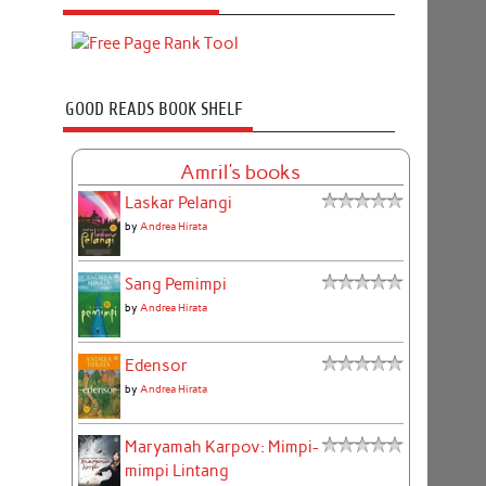
GOOD READS BOOK SHELF
Amril's books
Laskar Pelangi
by
Andrea Hirata
Sang Pemimpi
by
Andrea Hirata
Edensor
by
Andrea Hirata
Maryamah Karpov: Mimpi-
mimpi Lintang