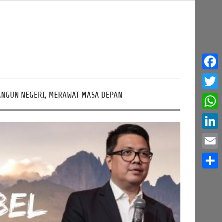
Face
NGUN NEGERI, MERAWAT MASA DEPAN
Twitt
What
Linke
Email
Share