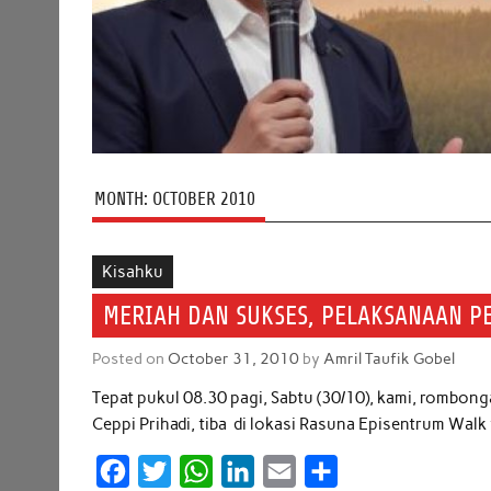
MONTH:
OCTOBER 2010
Kisahku
MERIAH DAN SUKSES, PELAKSANAAN PE
Posted on
October 31, 2010
by
Amril Taufik Gobel
Tepat pukul 08.30 pagi, Sabtu (30/10), kami, rombon
Ceppi Prihadi, tiba di lokasi Rasuna Episentrum Wa
F
T
W
L
E
S