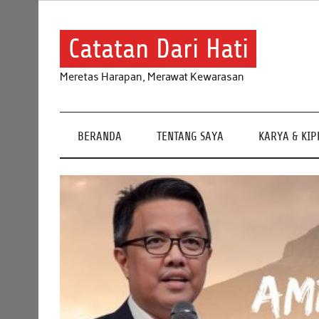
Skip
to
content
Catatan Dari Hati
Meretas Harapan, Merawat Kewarasan
BERANDA
TENTANG SAYA
KARYA & KI