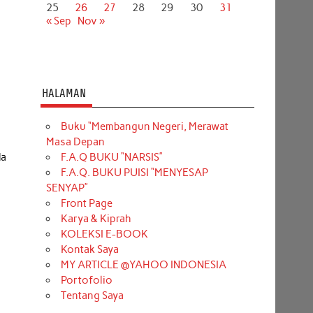
25
26
27
28
29
30
31
« Sep
Nov »
HALAMAN
Buku “Membangun Negeri, Merawat
Masa Depan
F.A.Q BUKU “NARSIS”
da
F.A.Q. BUKU PUISI “MENYESAP
SENYAP”
Front Page
Karya & Kiprah
KOLEKSI E-BOOK
Kontak Saya
MY ARTICLE @YAHOO INDONESIA
Portofolio
Tentang Saya