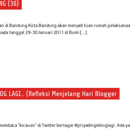
NG (38)
pan di Bandung Kota Bandung akan menjadi tuan rumah pelaksana
ada tanggal 29-30 Januari 2011 di Bumi […]
G LAGI.. (Refleksi Menjelang Hari Blogger
t membaca “kicauan” di Twitter bertagar #priyadingebloglagi. Ada y