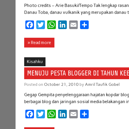
Photo credits – Arie Basuki/Tempo Tak lengkap rasan
Danau Toba, danau vulkanik yang merupakan danau te
F
T
W
L
E
S
a
w
h
i
m
h
c
i
a
n
a
a
» Read more
e
t
t
k
i
r
b
t
s
e
l
e
Kisahku
o
e
A
d
MENUJU PESTA BLOGGER DI TAHUN KE
o
r
p
I
Posted on
October 21, 2010
by
Amril Taufik Gobel
k
p
n
Gegap Gempita penyelenggaraan hajatan kopdar blogge
berbagai blog dan jaringan sosial media belakangan ini
F
T
W
L
E
S
a
w
h
i
m
h