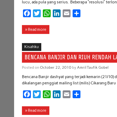
lucu, ada pula yang serius. Beberapa “resolusi” terlo
F
T
W
L
E
S
a
w
h
i
m
h
c
i
a
n
a
a
» Read more
e
t
t
k
i
r
b
t
s
e
l
e
Kisahku
o
e
A
d
BENCANA BANJIR DAN RIUH RENDAH L
o
r
p
I
Posted on
October 22, 2010
by
Amril Taufik Gobel
k
p
n
Bencana Banjir dashyat yang terjadi kemarin (21/10)
dikalangan penggiat mailing list (milis) Cikarang Bar
F
T
W
L
E
S
a
w
h
i
m
h
c
i
a
n
a
a
» Read more