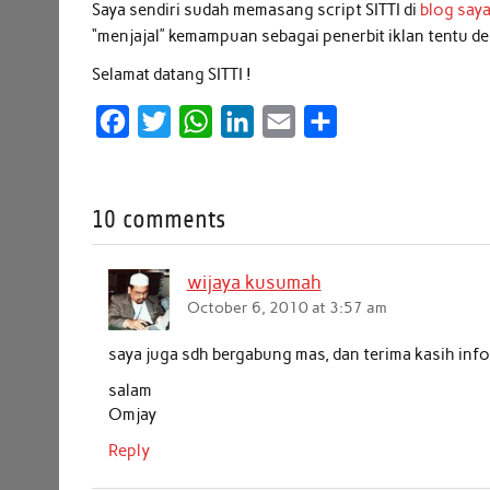
Saya sendiri sudah memasang script SITTI di
blog say
“menjajal” kemampuan sebagai penerbit iklan tentu de
Selamat datang SITTI !
F
T
W
L
E
S
a
w
h
i
m
h
c
i
a
n
a
a
10 comments
e
t
t
k
i
r
b
t
s
e
l
e
wijaya kusumah
o
e
A
d
October 6, 2010 at 3:57 am
o
r
p
I
k
p
n
saya juga sdh bergabung mas, dan terima kasih inf
salam
Omjay
Reply