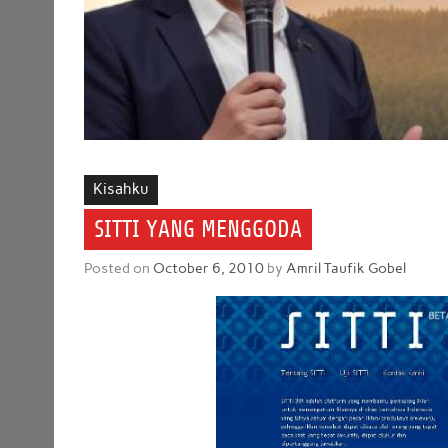
Kisahku
SITTI YANG MENGGODA
Posted on
October 6, 2010
by
Amril Taufik Gobel