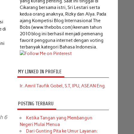
yang kurang penting. Saat ini tinggal di
Cikarang bersama istri, Sri Lestari serta
kedua orang anaknya, Rizky dan Alya. Pada
ajang Kompetisi Blog Internasional The
si
Bobs (www.thebobs.com) keenam tahun
 di
2010 blog ini berhasil menjadi pemenang
favorit pengguna internet dengan voting
ini
terbanyak kategori Bahasa Indonesia.
MY LINKED IN PROFILE
Ir. Amril Taufik Gobel, S.T, IPU, ASEAN Eng.
POSTING TERBARU
h 6
Ketika Tangan yang Membangun
Negeri Mulai Menua
Dari Gunting Pita ke Umur Layanan: