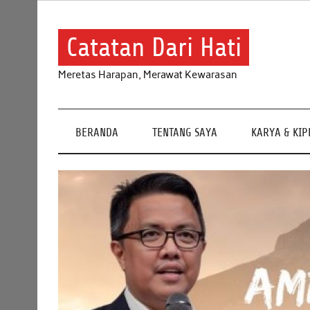
Skip
to
content
Catatan Dari Hati
Meretas Harapan, Merawat Kewarasan
BERANDA
TENTANG SAYA
KARYA & KI