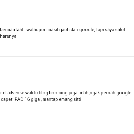
bermanfaat.. walaupun masih jauh dari google, tapi saya salut
sharenya.
sher di adsense waktu blog booming juga udah,ngak pernah google
h dapet IPAD 16 giga , mantap emang sitti