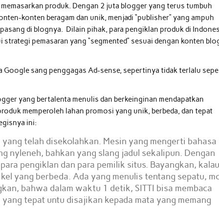
an memasarkan produk. Dengan 2 juta blogger yang terus tumbuh
onten-konten beragam dan unik, menjadi “publisher” yang ampuh
pasang di blognya. Dilain pihak, para pengiklan produk di Indone
ui strategi pemasaran yang “segmented” sesuai dengan konten blo
ika Google sang penggagas Ad-sense, sepertinya tidak terlalu sep
blogger yang bertalenta menulis dan berkeinginan mendapatkan
roduk memperoleh lahan promosi yang unik, berbeda, dan tepat
gisnya ini:
 yang telah disekolahkan. Mesin yang mengerti bahasa
ang nyleneh, bahkan yang slang jadul sekalipun. Dengan
 para pengiklan dan para pemilik situs. Bayangkan, kala
kel yang berbeda. Ada yang menulis tentang sepatu, mo
gkan, bahwa dalam waktu 1 detik, SITTI bisa membaca
lan yang tepat untu disajikan kepada mata yang memang