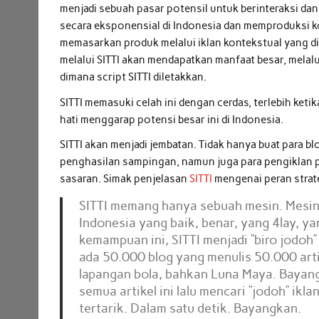
menjadi sebuah pasar potensil untuk berinteraksi d
secara eksponensial di Indonesia dan memproduksi k
memasarkan produk melalui iklan kontekstual yang di
melalui SITTI akan mendapatkan manfaat besar, melal
dimana script SITTI diletakkan.
SITTI memasuki celah ini dengan cerdas, terlebih ket
hati menggarap potensi besar ini di Indonesia.
SITTI akan menjadi jembatan. Tidak hanya buat para 
penghasilan sampingan, namun juga para pengiklan p
sasaran. Simak penjelasan
SITTI
mengenai peran strate
SITTI memang hanya sebuah mesin. Mesin
Indonesia yang baik, benar, yang 4lay, y
kemampuan ini, SITTI menjadi “biro jodoh”
ada 50.000 blog yang menulis 50.000 arti
lapangan bola, bahkan Luna Maya. Bayan
semua artikel ini lalu mencari “jodoh” ik
tertarik. Dalam satu detik. Bayangkan.