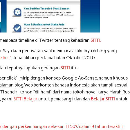
embaca timeline di Twitter tentang kehadiran
SITTI.
i. Saya kian penasaran saat membaca artikelnya di blog yang
 Inc.”
, tepat dihari pertama bulan Oktober 2010.
 atau tepatnya apakah gerangan
SITTI
itu.
ay per click”, mirip dengan konsep Google Ad-Sense, namun khusus
halaman blog/web berkonten bahasa Indonesia akan tampil sesuai
TI sendiri konon “diilhami” dari nama tokoh novel karya Marah Rus
e, yakni
SITTI Belajar
untuk pemasang iklan dan
Belajar SITTI
untuk
uta dengan perkembangan sebesar 1150% dalam 9 tahun terakhir.