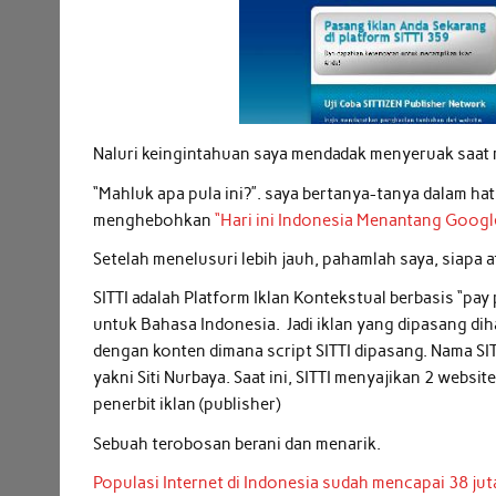
Naluri keingintahuan saya mendadak menyeruak saat m
“Mahluk apa pula ini?”. saya bertanya-tanya dalam hat
menghebohkan
“Hari ini Indonesia Menantang Google
Setelah menelusuri lebih jauh, pahamlah saya, siapa
SITTI adalah Platform Iklan Kontekstual berbasis “p
untuk Bahasa Indonesia. Jadi iklan yang dipasang di
dengan konten dimana script SITTI dipasang. Nama SIT
yakni Siti Nurbaya. Saat ini, SITTI menyajikan 2 websit
penerbit iklan (publisher)
Sebuah terobosan berani dan menarik.
Populasi Internet di Indonesia sudah mencapai 38 j