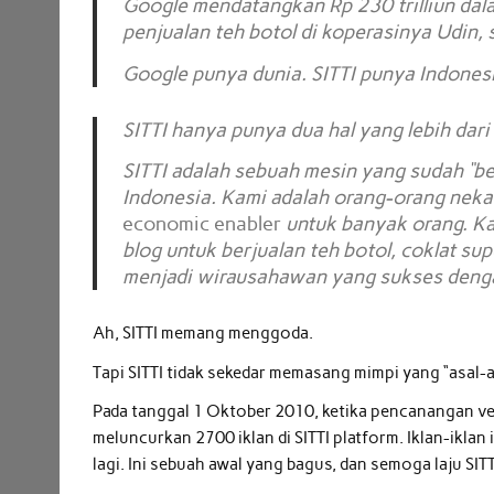
Google mendatangkan Rp 230 trilliun dal
penjualan teh botol di koperasinya Udin, s
Google punya dunia. SITTI punya Indones
SITTI hanya punya dua hal yang lebih dar
SITTI adalah sebuah mesin yang sudah “bel
Indonesia. Kami adalah orang-orang nekad
economic enabler
untuk banyak orang. Kam
blog untuk berjualan teh botol, coklat s
menjadi wirausahawan yang sukses denga
Ah, SITTI memang menggoda.
Tapi SITTI tidak sekedar memasang mimpi yang “asal-a
Pada tanggal 1 Oktober 2010, ketika pencanangan ve
meluncurkan 2700 iklan di SITTI platform. Iklan-iklan 
lagi. Ini sebuah awal yang bagus, dan semoga laju SIT