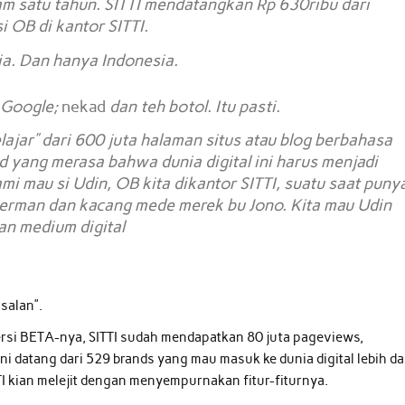
am satu tahun. SITTI mendatangkan Rp 630ribu dari
i OB di kantor SITTI.
ia. Dan hanya Indonesia.
i Google;
nekad
dan teh botol. Itu pasti.
ajar” dari 600 juta halaman situs atau blog berbahasa
 yang merasa bahwa dunia digital ini harus menjadi
i mau si Udin, OB kita dikantor SITTI, suatu saat puny
uperman dan kacang mede merek bu Jono. Kita mau Udin
n medium digital
salan”.
rsi BETA-nya, SITTI sudah mendapatkan 80 juta pageviews,
ini datang dari 529 brands yang mau masuk ke dunia digital lebih d
TI kian melejit dengan menyempurnakan fitur-fiturnya.