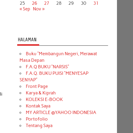
25
26
27
28
29
30
31
« Sep
Nov »
HALAMAN
Buku “Membangun Negeri, Merawat
Masa Depan
F.A.Q BUKU “NARSIS”
F.A.Q. BUKU PUISI “MENYESAP
SENYAP”
Front Page
Karya & Kiprah
li
KOLEKSI E-BOOK
Kontak Saya
MY ARTICLE @YAHOO INDONESIA
Portofolio
Tentang Saya