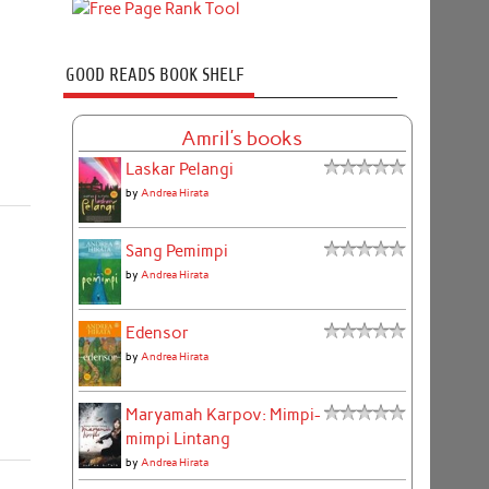
GOOD READS BOOK SHELF
Amril's books
Laskar Pelangi
by
Andrea Hirata
Sang Pemimpi
by
Andrea Hirata
Edensor
by
Andrea Hirata
Maryamah Karpov: Mimpi-
mimpi Lintang
by
Andrea Hirata