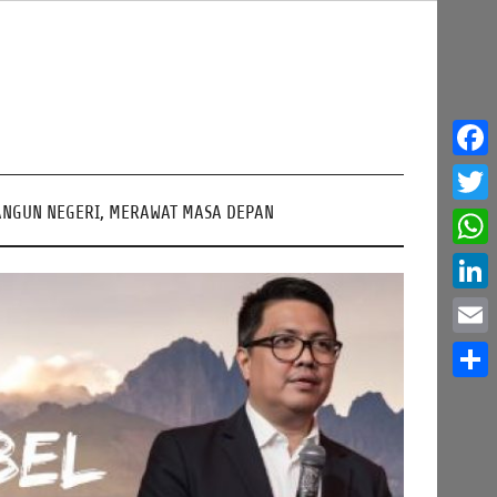
Face
NGUN NEGERI, MERAWAT MASA DEPAN
Twitt
What
Linke
Email
Share