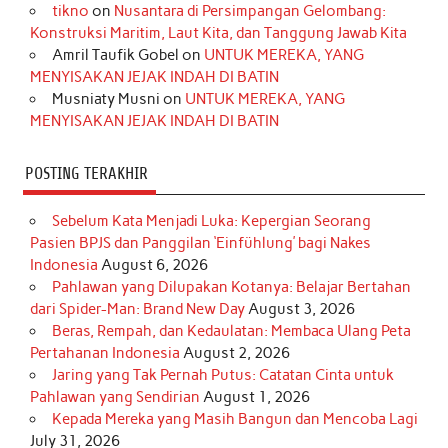
o
r
e
I
r
e
tikno
on
Nusantara di Persimpangan Gelombang:
Konstruksi Maritim, Laut Kita, dan Tanggung Jawab Kita
k
a
s
n
Amril Taufik Gobel
on
UNTUK MEREKA, YANG
m
t
MENYISAKAN JEJAK INDAH DI BATIN
Musniaty Musni
on
UNTUK MEREKA, YANG
MENYISAKAN JEJAK INDAH DI BATIN
POSTING TERAKHIR
Sebelum Kata Menjadi Luka: Kepergian Seorang
Pasien BPJS dan Panggilan ‘Einfühlung’ bagi Nakes
Indonesia
August 6, 2026
Pahlawan yang Dilupakan Kotanya: Belajar Bertahan
dari Spider-Man: Brand New Day
August 3, 2026
Beras, Rempah, dan Kedaulatan: Membaca Ulang Peta
Pertahanan Indonesia
August 2, 2026
Jaring yang Tak Pernah Putus: Catatan Cinta untuk
Pahlawan yang Sendirian
August 1, 2026
Kepada Mereka yang Masih Bangun dan Mencoba Lagi
July 31, 2026