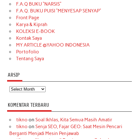
F.A.Q BUKU “NARSIS”
o
g
k
r
d
e
b
F.A.Q. BUKU PUISI “MENYESAP SENYAP”
o
r
e
I
r
e
Front Page
Karya & Kiprah
k
a
s
n
KOLEKSI E-BOOK
m
t
Kontak Saya
MY ARTICLE @YAHOO INDONESIA
Portofolio
Tentang Saya
ARSIP
Arsip
KOMENTAR TERBARU
tikno
on
Soal Ikhlas, Kita Semua Masih Amatir
tikno
on
Senja SEO, Fajar GEO: Saat Mesin Pencari
Berganti Menjadi Mesin Penjawab