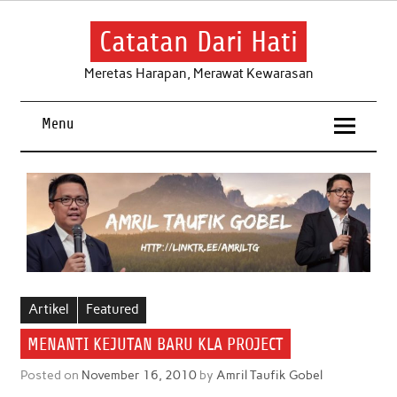
Skip
to
content
Catatan Dari Hati
Meretas Harapan, Merawat Kewarasan
Menu
Artikel
Featured
MENANTI KEJUTAN BARU KLA PROJECT
Posted on
November 16, 2010
by
Amril Taufik Gobel