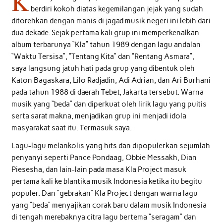
K
berdiri kokoh diatas kegemilangan jejak yang sudah
ditorehkan dengan manis di jagad musik negeri ini lebih dari
dua dekade. Sejak pertama kali grup ini memperkenalkan
album terbarunya “Kla” tahun 1989 dengan lagu andalan
“Waktu Tersisa”, “Tentang Kita” dan “Rentang Asmara”,
saya langsung jatuh hati pada grup yang dibentuk oleh
Katon Bagaskara, Lilo Radjadin, Adi Adrian, dan Ari Burhani
pada tahun 1988 di daerah Tebet, Jakarta tersebut. Warna
musik yang “beda” dan diperkuat oleh lirik lagu yang puitis
serta sarat makna, menjadikan grup ini menjadi idola
masyarakat saat itu. Termasuk saya.
Lagu-lagu melankolis yang hits dan dipopulerkan sejumlah
penyanyi seperti Pance Pondaag, Obbie Messakh, Dian
Piesesha, dan lain-lain pada masa Kla Project masuk
pertama kali ke blantika musik Indonesia ketika itu begitu
populer. Dan “gebrakan” Kla Project dengan warna lagu
yang “beda” menyajikan corak baru dalam musik Indonesia
di tengah merebaknya citra lagu bertema “seragam” dan