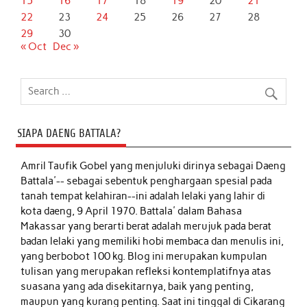
15
16
17
18
19
20
21
22
23
24
25
26
27
28
29
30
« Oct
Dec »
SIAPA DAENG BATTALA?
Amril Taufik Gobel
yang menjuluki dirinya sebagai Daeng
Battala'-- sebagai sebentuk penghargaan spesial pada
tanah tempat kelahiran--ini adalah lelaki yang lahir di
kota daeng, 9 April 1970. Battala' dalam Bahasa
Makassar yang berarti berat adalah merujuk pada berat
badan lelaki yang memiliki hobi membaca dan menulis ini,
yang berbobot 100 kg. Blog ini merupakan kumpulan
tulisan yang merupakan refleksi kontemplatifnya atas
suasana yang ada disekitarnya, baik yang penting,
maupun yang kurang penting. Saat ini tinggal di Cikarang