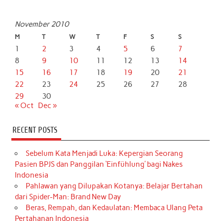
November 2010
M
T
W
T
F
S
S
1
2
3
4
5
6
7
8
9
10
11
12
13
14
15
16
17
18
19
20
21
22
23
24
25
26
27
28
29
30
« Oct
Dec »
RECENT POSTS
Sebelum Kata Menjadi Luka: Kepergian Seorang
Pasien BPJS dan Panggilan ‘Einfühlung’ bagi Nakes
Indonesia
Pahlawan yang Dilupakan Kotanya: Belajar Bertahan
dari Spider-Man: Brand New Day
Beras, Rempah, dan Kedaulatan: Membaca Ulang Peta
Pertahanan Indonesia