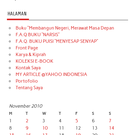
HALAMAN
Buku “Membangun Negeri, Merawat Masa Depan
F.A.Q BUKU “NARSIS”
F.A.Q. BUKU PUISI “MENYESAP SENYAP”
Front Page
Karya & Kiprah
KOLEKSI E-BOOK
Kontak Saya
MY ARTICLE @YAHOO INDONESIA
Portofolio
Tentang Saya
November 2010
M
T
W
T
F
S
S
1
2
3
4
5
6
7
8
9
10
11
12
13
14