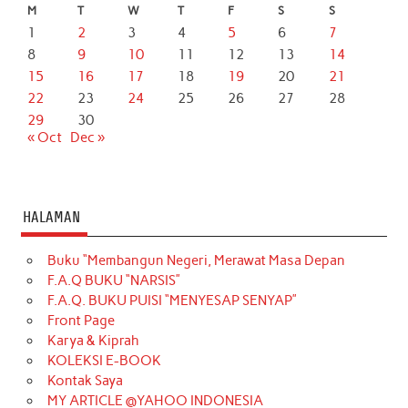
M
T
W
T
F
S
S
1
2
3
4
5
6
7
8
9
10
11
12
13
14
15
16
17
18
19
20
21
22
23
24
25
26
27
28
29
30
« Oct
Dec »
HALAMAN
Buku “Membangun Negeri, Merawat Masa Depan
F.A.Q BUKU “NARSIS”
F.A.Q. BUKU PUISI “MENYESAP SENYAP”
Front Page
Karya & Kiprah
KOLEKSI E-BOOK
Kontak Saya
MY ARTICLE @YAHOO INDONESIA