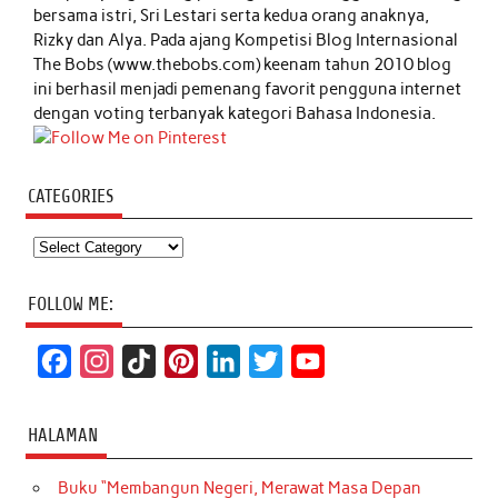
bersama istri, Sri Lestari serta kedua orang anaknya,
Rizky dan Alya. Pada ajang Kompetisi Blog Internasional
The Bobs (www.thebobs.com) keenam tahun 2010 blog
ini berhasil menjadi pemenang favorit pengguna internet
dengan voting terbanyak kategori Bahasa Indonesia.
CATEGORIES
Categories
FOLLOW ME:
F
I
T
P
L
T
Y
a
n
i
i
i
w
o
c
s
k
n
n
i
u
HALAMAN
e
t
T
t
k
t
T
Buku “Membangun Negeri, Merawat Masa Depan
b
a
o
e
e
t
u