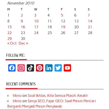
November 2010
M
T
W
T
F
S
S
1
2
3
4
5
6
7
8
9
10
11
12
13
14
15
16
17
18
19
20
21
22
23
24
25
26
27
28
29
30
« Oct
Dec »
FOLLOW ME:
F
I
T
P
L
T
Y
a
n
i
i
i
w
o
c
s
k
n
n
i
u
RECENT COMMENTS
e
t
T
t
k
t
T
tikno
on
Soal Ikhlas, Kita Semua Masih Amatir
b
a
o
e
e
t
u
tikno
on
Senja SEO, Fajar GEO: Saat Mesin Pencari
o
g
k
r
d
e
b
Berganti Menjadi Mesin Penjawab