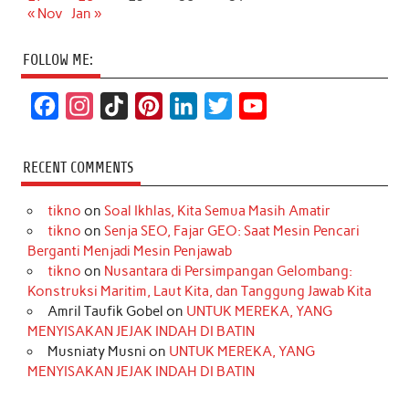
« Nov
Jan »
FOLLOW ME:
F
I
T
P
L
T
Y
a
n
i
i
i
w
o
c
s
k
n
n
i
u
RECENT COMMENTS
e
t
T
t
k
t
T
tikno
on
Soal Ikhlas, Kita Semua Masih Amatir
b
a
o
e
e
t
u
tikno
on
Senja SEO, Fajar GEO: Saat Mesin Pencari
o
g
k
r
d
e
b
Berganti Menjadi Mesin Penjawab
o
r
e
I
r
e
tikno
on
Nusantara di Persimpangan Gelombang:
Konstruksi Maritim, Laut Kita, dan Tanggung Jawab Kita
k
a
s
n
Amril Taufik Gobel
on
UNTUK MEREKA, YANG
m
t
MENYISAKAN JEJAK INDAH DI BATIN
Musniaty Musni
on
UNTUK MEREKA, YANG
MENYISAKAN JEJAK INDAH DI BATIN