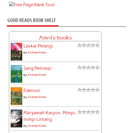
GOOD READS BOOK SHELF
Amril's books
Laskar Pelangi
by
Andrea Hirata
Sang Pemimpi
by
Andrea Hirata
Edensor
by
Andrea Hirata
Maryamah Karpov: Mimpi-
mimpi Lintang
by
Andrea Hirata