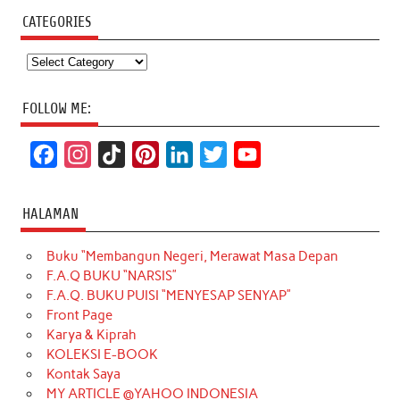
CATEGORIES
Categories
FOLLOW ME:
F
I
T
P
L
T
Y
a
n
i
i
i
w
o
c
s
k
n
n
i
u
HALAMAN
e
t
T
t
k
t
T
Buku “Membangun Negeri, Merawat Masa Depan
b
a
o
e
e
t
u
F.A.Q BUKU “NARSIS”
o
g
k
r
d
e
b
F.A.Q. BUKU PUISI “MENYESAP SENYAP”
o
r
e
I
r
e
Front Page
Karya & Kiprah
k
a
s
n
KOLEKSI E-BOOK
m
t
Kontak Saya
MY ARTICLE @YAHOO INDONESIA