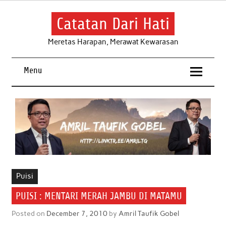
Skip
to
content
Catatan Dari Hati
Meretas Harapan, Merawat Kewarasan
Menu
Puisi
PUISI : MENTARI MERAH JAMBU DI MATAMU
Posted on
December 7, 2010
by
Amril Taufik Gobel