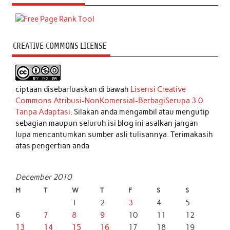
CREATIVE COMMONS LICENSE
ciptaan disebarluaskan di bawah
Lisensi Creative
Commons Atribusi-NonKomersial-BerbagiSerupa 3.0
Tanpa Adaptasi
. Silakan anda mengambil atau mengutip
sebagian maupun seluruh isi blog ini asalkan jangan
lupa mencantumkan sumber asli tulisannya. Terimakasih
atas pengertian anda
December 2010
M
T
W
T
F
S
S
1
2
3
4
5
6
7
8
9
10
11
12
13
14
15
16
17
18
19