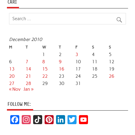
CARI
December 2010
M
T
W
T
F
S
S
1
2
3
4
5
6
7
8
9
10
11
12
13
14
15
16
17
18
19
20
21
22
23
24
25
26
27
28
29
30
31
« Nov
Jan »
FOLLOW ME:
F
I
T
P
L
T
Y
a
n
i
i
i
w
o