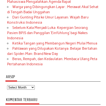
Mahasiswa Mengalahkan Agenda Rapat
Warga yang Dibingungkan Layar : Merawat Akal Sehat
di Tengah Badai Unggahan
Dari Gunting Pita ke Umur Layanan: Wajah Baru
Konstruksi Indonesia
Sebelum Kata Menjadi Luka: Kepergian Seorang
Pasien BPJS dan Panggilan ‘Einfühlung’ bagi Nakes
Indonesia
Ketika Tangan yang Membangun Negeri Mulai Menua
Pahlawan yang Dilupakan Kotanya: Belajar Bertahan
dari Spider-Man: Brand New Day
Beras, Rempah, dan Kedaulatan: Membaca Ulang Peta
Pertahanan Indonesia
ARSIP
Arsip
KOMENTAR TERBARU