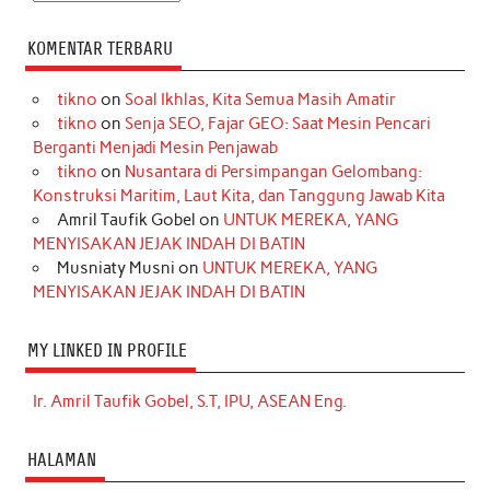
KOMENTAR TERBARU
tikno
on
Soal Ikhlas, Kita Semua Masih Amatir
tikno
on
Senja SEO, Fajar GEO: Saat Mesin Pencari
Berganti Menjadi Mesin Penjawab
tikno
on
Nusantara di Persimpangan Gelombang:
Konstruksi Maritim, Laut Kita, dan Tanggung Jawab Kita
Amril Taufik Gobel
on
UNTUK MEREKA, YANG
MENYISAKAN JEJAK INDAH DI BATIN
Musniaty Musni
on
UNTUK MEREKA, YANG
MENYISAKAN JEJAK INDAH DI BATIN
MY LINKED IN PROFILE
Ir. Amril Taufik Gobel, S.T, IPU, ASEAN Eng.
HALAMAN