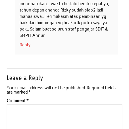
mengharukan…waktu berlalu begitu cepat ya,
tahun depan ananda Rizky sudah siap2 jadi
mahasiswa.. Terimakasih atas pembinaan yg
baik dan bimbingan yg bijak utk putra saya ya
pak.. Salam buat seluruh staf pengajar SDIT &
SMPIT Annur
Reply
Leave a Reply
Your email address will not be published.
Required fields
are marked
*
Comment
*