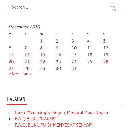
December 2010
M
T
W
T
F
S
S
1
2
3
4
5
6
7
8
9
10
11
12
13
14
15
16
17
18
19
20
21
22
23
24
25
26
27
28
29
30
31
« Nov
Jan »
HALAMAN
Buku “Membangun Negeri, Merawat Masa Depan
F.A.Q BUKU “NARSIS”
F.A.Q. BUKU PUISI “MENYESAP SENYAP”