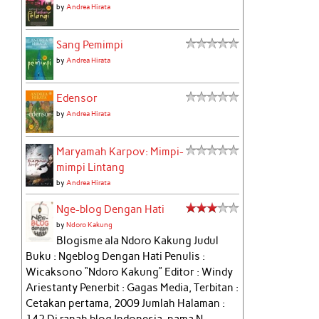
by
Andrea Hirata
Sang Pemimpi
by
Andrea Hirata
Edensor
by
Andrea Hirata
Maryamah Karpov: Mimpi-
mimpi Lintang
by
Andrea Hirata
Nge-blog Dengan Hati
by
Ndoro Kakung
Blogisme ala Ndoro Kakung Judul
Buku : Ngeblog Dengan Hati Penulis :
Wicaksono “Ndoro Kakung” Editor : Windy
Ariestanty Penerbit : Gagas Media, Terbitan :
Cetakan pertama, 2009 Jumlah Halaman :
142 Di ranah blog Indonesia, nama N...