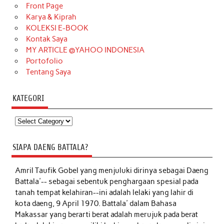
Front Page
Karya & Kiprah
KOLEKSI E-BOOK
Kontak Saya
MY ARTICLE @YAHOO INDONESIA
Portofolio
Tentang Saya
KATEGORI
Kategori
SIAPA DAENG BATTALA?
Amril Taufik Gobel
yang menjuluki dirinya sebagai Daeng
Battala'-- sebagai sebentuk penghargaan spesial pada
tanah tempat kelahiran--ini adalah lelaki yang lahir di
kota daeng, 9 April 1970. Battala' dalam Bahasa
Makassar yang berarti berat adalah merujuk pada berat