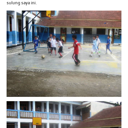
sulung saya ini.