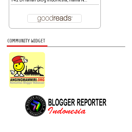
COMMUNITY WIDGET