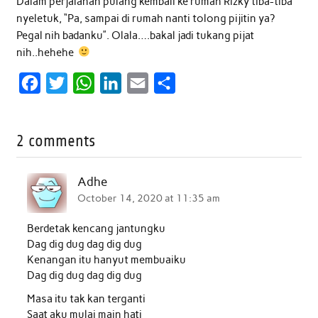
Dalam perjalanan pulang kembali ke rumah Rizky tiba-tiba
nyeletuk, “Pa, sampai di rumah nanti tolong pijitin ya?
Pegal nih badanku”. Olala….bakal jadi tukang pijat
nih..hehehe
F
T
W
L
E
S
a
w
h
i
m
h
c
i
a
n
a
a
2 comments
e
t
t
k
i
r
b
t
s
e
l
e
Adhe
o
e
A
d
October 14, 2020 at 11:35 am
o
r
p
I
Berdetak kencang jantungku
k
p
n
Dag dig dug dag dig dug
Kenangan itu hanyut membuaiku
Dag dig dug dag dig dug
Masa itu tak kan terganti
Saat aku mulai main hati