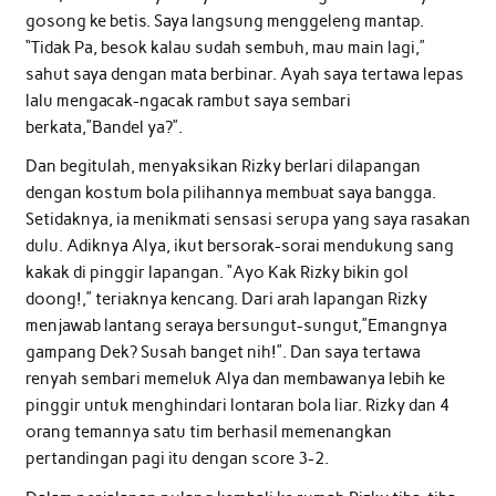
gosong ke betis. Saya langsung menggeleng mantap.
“Tidak Pa, besok kalau sudah sembuh, mau main lagi,”
sahut saya dengan mata berbinar. Ayah saya tertawa lepas
lalu mengacak-ngacak rambut saya sembari
berkata,”Bandel ya?”.
Dan begitulah, menyaksikan Rizky berlari dilapangan
dengan kostum bola pilihannya membuat saya bangga.
Setidaknya, ia menikmati sensasi serupa yang saya rasakan
dulu. Adiknya Alya, ikut bersorak-sorai mendukung sang
kakak di pinggir lapangan. “Ayo Kak Rizky bikin gol
doong!,” teriaknya kencang. Dari arah lapangan Rizky
menjawab lantang seraya bersungut-sungut,”Emangnya
gampang Dek? Susah banget nih!”. Dan saya tertawa
renyah sembari memeluk Alya dan membawanya lebih ke
pinggir untuk menghindari lontaran bola liar. Rizky dan 4
orang temannya satu tim berhasil memenangkan
pertandingan pagi itu dengan score 3-2.