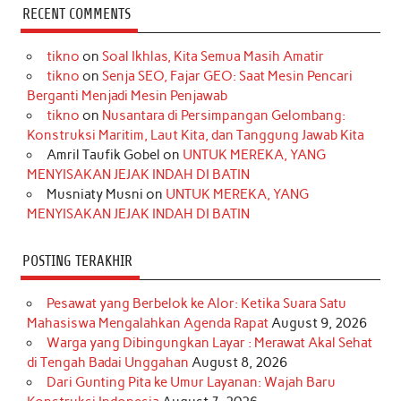
c
s
k
n
n
i
u
RECENT COMMENTS
e
t
T
t
k
t
T
tikno
on
Soal Ikhlas, Kita Semua Masih Amatir
b
a
o
e
e
t
u
tikno
on
Senja SEO, Fajar GEO: Saat Mesin Pencari
o
g
k
r
d
e
b
Berganti Menjadi Mesin Penjawab
o
r
e
I
r
e
tikno
on
Nusantara di Persimpangan Gelombang:
Konstruksi Maritim, Laut Kita, dan Tanggung Jawab Kita
k
a
s
n
Amril Taufik Gobel
on
UNTUK MEREKA, YANG
m
t
MENYISAKAN JEJAK INDAH DI BATIN
Musniaty Musni
on
UNTUK MEREKA, YANG
MENYISAKAN JEJAK INDAH DI BATIN
POSTING TERAKHIR
Pesawat yang Berbelok ke Alor: Ketika Suara Satu
Mahasiswa Mengalahkan Agenda Rapat
August 9, 2026
Warga yang Dibingungkan Layar : Merawat Akal Sehat
di Tengah Badai Unggahan
August 8, 2026
Dari Gunting Pita ke Umur Layanan: Wajah Baru