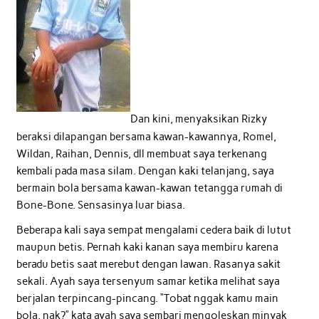
Dan kini, menyaksikan Rizky
beraksi dilapangan bersama kawan-kawannya, Romel,
Wildan, Raihan, Dennis, dll membuat saya terkenang
kembali pada masa silam. Dengan kaki telanjang, saya
bermain bola bersama kawan-kawan tetangga rumah di
Bone-Bone. Sensasinya luar biasa.
Beberapa kali saya sempat mengalami cedera baik di lutut
maupun betis. Pernah kaki kanan saya membiru karena
beradu betis saat merebut dengan lawan. Rasanya sakit
sekali. Ayah saya tersenyum samar ketika melihat saya
berjalan terpincang-pincang. “Tobat nggak kamu main
bola, nak?” kata ayah saya sembari mengoleskan minyak