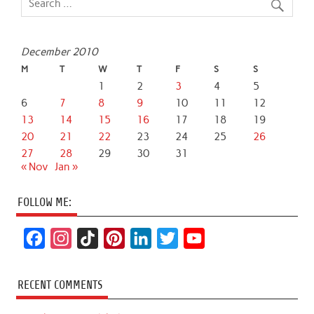
December 2010
M
T
W
T
F
S
S
1
2
3
4
5
6
7
8
9
10
11
12
13
14
15
16
17
18
19
20
21
22
23
24
25
26
27
28
29
30
31
« Nov
Jan »
FOLLOW ME:
F
I
T
P
L
T
Y
a
n
i
i
i
w
o
c
s
k
n
n
i
u
RECENT COMMENTS
e
t
T
t
k
t
T