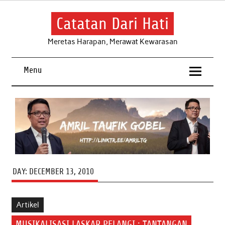
Skip
to
content
Catatan Dari Hati
Meretas Harapan, Merawat Kewarasan
Menu
DAY:
DECEMBER 13, 2010
Artikel
MUSIKALISASI LASKAR PELANGI : TANTANGAN