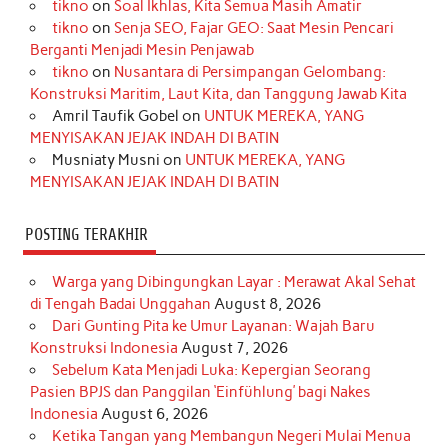
tikno
on
Soal Ikhlas, Kita Semua Masih Amatir
b
a
o
e
e
t
u
tikno
on
Senja SEO, Fajar GEO: Saat Mesin Pencari
o
g
k
r
d
e
b
Berganti Menjadi Mesin Penjawab
o
r
e
I
r
e
tikno
on
Nusantara di Persimpangan Gelombang:
Konstruksi Maritim, Laut Kita, dan Tanggung Jawab Kita
k
a
s
n
Amril Taufik Gobel
on
UNTUK MEREKA, YANG
m
t
MENYISAKAN JEJAK INDAH DI BATIN
Musniaty Musni
on
UNTUK MEREKA, YANG
MENYISAKAN JEJAK INDAH DI BATIN
POSTING TERAKHIR
Warga yang Dibingungkan Layar : Merawat Akal Sehat
di Tengah Badai Unggahan
August 8, 2026
Dari Gunting Pita ke Umur Layanan: Wajah Baru
Konstruksi Indonesia
August 7, 2026
Sebelum Kata Menjadi Luka: Kepergian Seorang
Pasien BPJS dan Panggilan ‘Einfühlung’ bagi Nakes
Indonesia
August 6, 2026
Ketika Tangan yang Membangun Negeri Mulai Menua