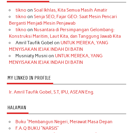
tikno
on
Soal Ikhlas, Kita Semua Masih Amatir
tikno
on
Senja SEO, Fajar GEO: Saat Mesin Pencari
Berganti Menjadi Mesin Penjawab
tikno
on
Nusantara di Persimpangan Gelombang:
Konstruksi Maritim, Laut Kita, dan Tanggung Jawab Kita
Amril Taufik Gobel
on
UNTUK MEREKA, YANG
MENYISAKAN JEJAK INDAH DI BATIN
Musniaty Musni
on
UNTUK MEREKA, YANG
MENYISAKAN JEJAK INDAH DI BATIN
MY LINKED IN PROFILE
Ir. Amril Taufik Gobel, S.T, IPU, ASEAN Eng.
HALAMAN
Buku “Membangun Negeri, Merawat Masa Depan
F.A.Q BUKU “NARSIS”