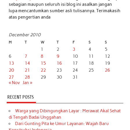
sebagian maupun seluruh isi blog ini asalkan jangan
lupa mencantumkan sumber asli tulisannya. Terimakasih
atas pengertian anda
December 2010
M
T
W
T
F
S
S
1
2
3
4
5
6
7
8
9
10
11
12
13
14
15
16
17
18
19
20
21
22
23
24
25
26
27
28
29
30
31
« Nov
Jan »
RECENT POSTS
Warga yang Dibingungkan Layar : Merawat Akal Sehat
di Tengah Badai Unggahan
Dari Gunting Pita ke Umur Layanan: Wajah Baru
Konstruksi Indonesia