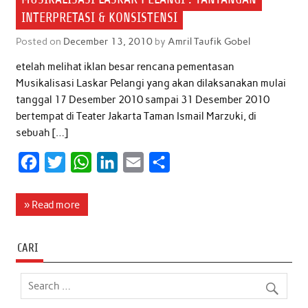
INTERPRETASI & KONSISTENSI
Posted on
December 13, 2010
by
Amril Taufik Gobel
etelah melihat iklan besar rencana pementasan
Musikalisasi Laskar Pelangi yang akan dilaksanakan mulai
tanggal 17 Desember 2010 sampai 31 Desember 2010
bertempat di Teater Jakarta Taman Ismail Marzuki, di
sebuah […]
F
T
W
L
E
S
a
w
h
i
m
h
c
i
a
n
a
a
» Read more
e
t
t
k
i
r
b
t
s
e
l
e
CARI
o
e
A
d
o
r
p
I
k
p
n