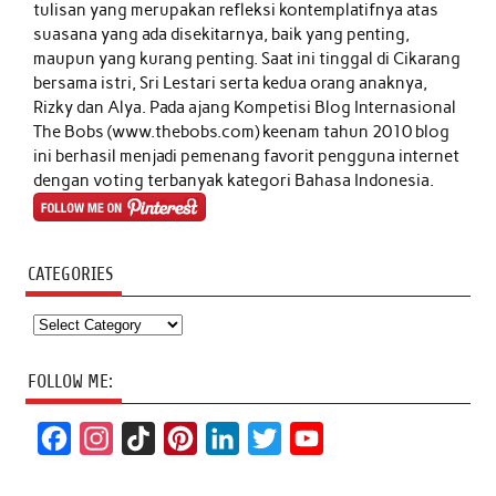
tulisan yang merupakan refleksi kontemplatifnya atas
suasana yang ada disekitarnya, baik yang penting,
maupun yang kurang penting. Saat ini tinggal di Cikarang
bersama istri, Sri Lestari serta kedua orang anaknya,
Rizky dan Alya. Pada ajang Kompetisi Blog Internasional
The Bobs (www.thebobs.com) keenam tahun 2010 blog
ini berhasil menjadi pemenang favorit pengguna internet
dengan voting terbanyak kategori Bahasa Indonesia.
CATEGORIES
Categories
FOLLOW ME:
F
I
T
P
L
T
Y
a
n
i
i
i
w
o