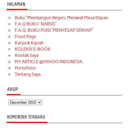
c
s
k
n
n
i
u
HALAMAN
e
t
T
t
k
t
T
Buku “Membangun Negeri, Merawat Masa Depan
b
a
o
e
e
t
u
F.A.Q BUKU “NARSIS”
o
g
k
r
d
e
b
F.A.Q. BUKU PUISI “MENYESAP SENYAP”
o
r
e
I
r
e
Front Page
Karya & Kiprah
k
a
s
n
KOLEKSI E-BOOK
m
t
Kontak Saya
MY ARTICLE @YAHOO INDONESIA
Portofolio
Tentang Saya
ARSIP
Arsip
KOMENTAR TERBARU