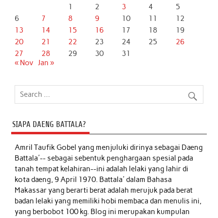
1
2
3
4
5
6
7
8
9
10
11
12
13
14
15
16
17
18
19
20
21
22
23
24
25
26
27
28
29
30
31
« Nov
Jan »
SIAPA DAENG BATTALA?
Amril Taufik Gobel
yang menjuluki dirinya sebagai Daeng
Battala'-- sebagai sebentuk penghargaan spesial pada
tanah tempat kelahiran--ini adalah lelaki yang lahir di
kota daeng, 9 April 1970. Battala' dalam Bahasa
Makassar yang berarti berat adalah merujuk pada berat
badan lelaki yang memiliki hobi membaca dan menulis ini,
yang berbobot 100 kg. Blog ini merupakan kumpulan