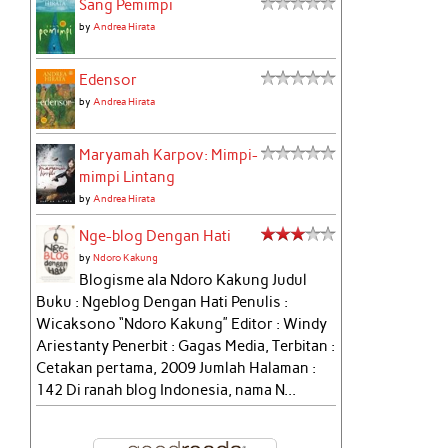
Sang Pemimpi
by
Andrea Hirata
Edensor
by
Andrea Hirata
Maryamah Karpov: Mimpi-
mimpi Lintang
by
Andrea Hirata
Nge-blog Dengan Hati
by
Ndoro Kakung
Blogisme ala Ndoro Kakung Judul
Buku : Ngeblog Dengan Hati Penulis :
Wicaksono “Ndoro Kakung” Editor : Windy
Ariestanty Penerbit : Gagas Media, Terbitan :
Cetakan pertama, 2009 Jumlah Halaman :
142 Di ranah blog Indonesia, nama N...