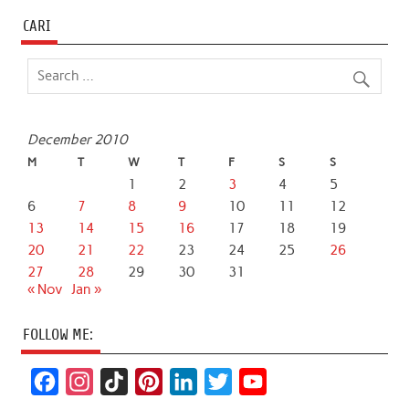
CARI
December 2010
M
T
W
T
F
S
S
1
2
3
4
5
6
7
8
9
10
11
12
13
14
15
16
17
18
19
20
21
22
23
24
25
26
27
28
29
30
31
« Nov
Jan »
FOLLOW ME:
F
I
T
P
L
T
Y
a
n
i
i
i
w
o