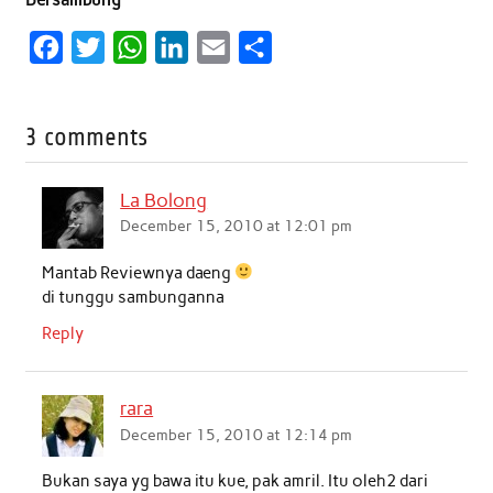
F
T
W
L
E
S
a
w
h
i
m
h
c
i
a
n
a
a
3 comments
e
t
t
k
i
r
b
t
s
e
l
e
La Bolong
o
e
A
d
December 15, 2010 at 12:01 pm
o
r
p
I
Mantab Reviewnya daeng
k
p
n
di tunggu sambunganna
Reply
rara
December 15, 2010 at 12:14 pm
Bukan saya yg bawa itu kue, pak amril. Itu oleh2 dari