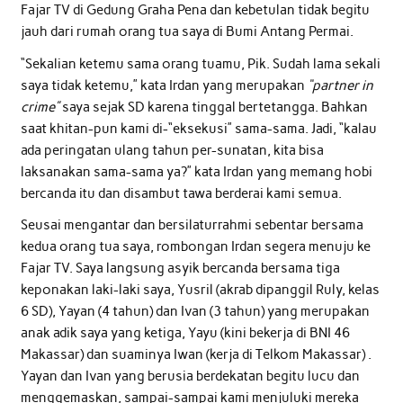
Fajar TV di Gedung Graha Pena dan kebetulan tidak begitu
jauh dari rumah orang tua saya di Bumi Antang Permai.
“Sekalian ketemu sama orang tuamu, Pik. Sudah lama sekali
saya tidak ketemu,” kata Irdan yang merupakan
“partner in
crime”
saya sejak SD karena tinggal bertetangga. Bahkan
saat khitan-pun kami di-“eksekusi” sama-sama. Jadi, “kalau
ada peringatan ulang tahun per-sunatan, kita bisa
laksanakan sama-sama ya?” kata Irdan yang memang hobi
bercanda itu dan disambut tawa berderai kami semua.
Seusai mengantar dan bersilaturrahmi sebentar bersama
kedua orang tua saya, rombongan Irdan segera menuju ke
Fajar TV. Saya langsung asyik bercanda bersama tiga
keponakan laki-laki saya, Yusril (akrab dipanggil Ruly, kelas
6 SD), Yayan (4 tahun) dan Ivan (3 tahun) yang merupakan
anak adik saya yang ketiga, Yayu (kini bekerja di BNI 46
Makassar) dan suaminya Iwan (kerja di Telkom Makassar) .
Yayan dan Ivan yang berusia berdekatan begitu lucu dan
menggemaskan, sampai-sampai kami menjuluki mereka