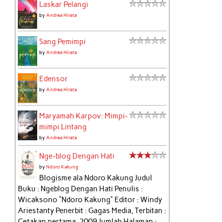
Laskar Pelangi
by
Andrea Hirata
Sang Pemimpi
by
Andrea Hirata
Edensor
by
Andrea Hirata
Maryamah Karpov: Mimpi-
mimpi Lintang
by
Andrea Hirata
Nge-blog Dengan Hati
by
Ndoro Kakung
Blogisme ala Ndoro Kakung Judul
Buku : Ngeblog Dengan Hati Penulis :
Wicaksono “Ndoro Kakung” Editor : Windy
Ariestanty Penerbit : Gagas Media, Terbitan :
Cetakan pertama, 2009 Jumlah Halaman :