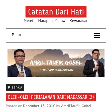
Skip
to
content
Catatan Dari Hati
Meretas Harapan, Merawat Kewarasan
Menu
Kisahku
OLEH-OLEH PERJALANAN DARI MAKASSAR (2)
Posted on
December 15, 2010
by
Amril Taufik Gobel