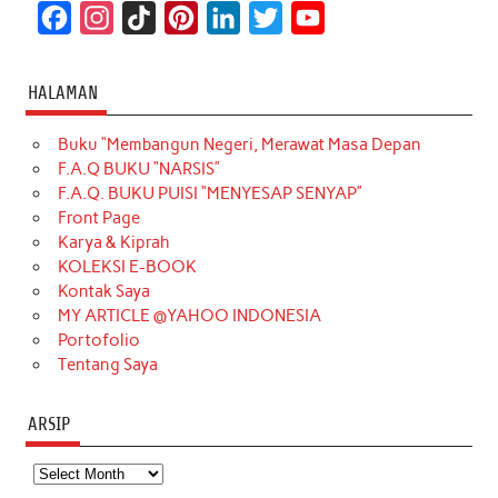
F
I
T
P
L
T
Y
a
n
i
i
i
w
o
c
s
k
n
n
i
u
HALAMAN
e
t
T
t
k
t
T
Buku “Membangun Negeri, Merawat Masa Depan
b
a
o
e
e
t
u
F.A.Q BUKU “NARSIS”
o
g
k
r
d
e
b
F.A.Q. BUKU PUISI “MENYESAP SENYAP”
o
r
e
I
r
e
Front Page
Karya & Kiprah
k
a
s
n
KOLEKSI E-BOOK
m
t
Kontak Saya
MY ARTICLE @YAHOO INDONESIA
Portofolio
Tentang Saya
ARSIP
Arsip