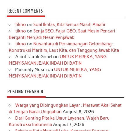
c
s
k
n
n
i
u
RECENT COMMENTS
e
t
T
t
k
t
T
tikno
on
Soal Ikhlas, Kita Semua Masih Amatir
b
a
o
e
e
t
u
tikno
on
Senja SEO, Fajar GEO: Saat Mesin Pencari
o
g
k
r
d
e
b
Berganti Menjadi Mesin Penjawab
o
r
e
I
r
e
tikno
on
Nusantara di Persimpangan Gelombang:
Konstruksi Maritim, Laut Kita, dan Tanggung Jawab Kita
k
a
s
n
Amril Taufik Gobel
on
UNTUK MEREKA, YANG
m
t
MENYISAKAN JEJAK INDAH DI BATIN
Musniaty Musni
on
UNTUK MEREKA, YANG
MENYISAKAN JEJAK INDAH DI BATIN
POSTING TERAKHIR
Warga yang Dibingungkan Layar : Merawat Akal Sehat
di Tengah Badai Unggahan
August 8, 2026
Dari Gunting Pita ke Umur Layanan: Wajah Baru
Konstruksi Indonesia
August 7, 2026