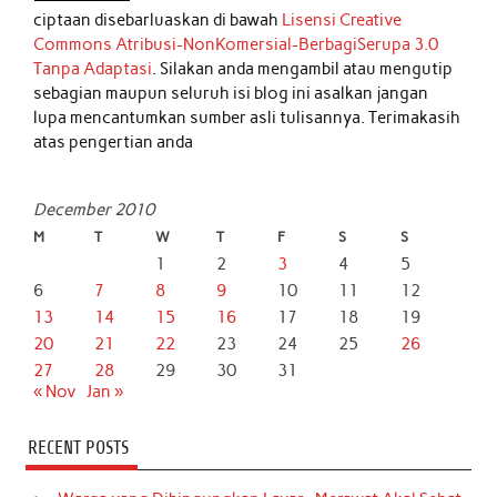
ciptaan disebarluaskan di bawah
Lisensi Creative
Commons Atribusi-NonKomersial-BerbagiSerupa 3.0
Tanpa Adaptasi
. Silakan anda mengambil atau mengutip
sebagian maupun seluruh isi blog ini asalkan jangan
lupa mencantumkan sumber asli tulisannya. Terimakasih
atas pengertian anda
December 2010
M
T
W
T
F
S
S
1
2
3
4
5
6
7
8
9
10
11
12
13
14
15
16
17
18
19
20
21
22
23
24
25
26
27
28
29
30
31
« Nov
Jan »
RECENT POSTS