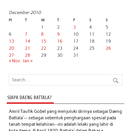
December 2010
M
T
W
T
F
S
S
1
2
3
4
5
6
7
8
9
10
11
12
13
14
15
16
17
18
19
20
21
22
23
24
25
26
27
28
29
30
31
« Nov
Jan »
SIAPA DAENG BATTALA?
Amril Taufik Gobel
yang menjuluki dirinya sebagai Daeng
Battala'-- sebagai sebentuk penghargaan spesial pada
tanah tempat kelahiran--ini adalah lelaki yang lahir di
kota daeng, 9 April 1970. Battala' dalam Bahasa