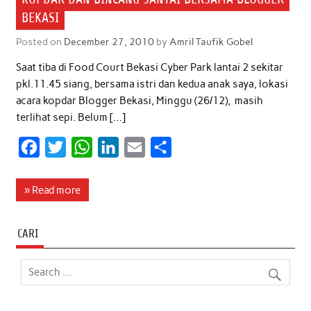
BEKASI
Posted on
December 27, 2010
by
Amril Taufik Gobel
Saat tiba di Food Court Bekasi Cyber Park lantai 2 sekitar
pkl.11.45 siang, bersama istri dan kedua anak saya, lokasi
acara kopdar Blogger Bekasi, Minggu (26/12), masih
terlihat sepi. Belum […]
F
T
W
L
E
S
a
w
h
i
m
h
c
i
a
n
a
a
» Read more
e
t
t
k
i
r
b
t
s
e
l
e
CARI
o
e
A
d
o
r
p
I
k
p
n