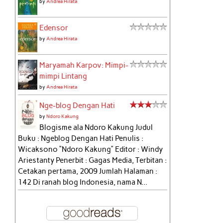
by
Andrea Hirata
Edensor
by
Andrea Hirata
Maryamah Karpov: Mimpi-
mimpi Lintang
by
Andrea Hirata
Nge-blog Dengan Hati
by
Ndoro Kakung
Blogisme ala Ndoro Kakung Judul
Buku : Ngeblog Dengan Hati Penulis :
Wicaksono “Ndoro Kakung” Editor : Windy
Ariestanty Penerbit : Gagas Media, Terbitan :
Cetakan pertama, 2009 Jumlah Halaman :
142 Di ranah blog Indonesia, nama N...