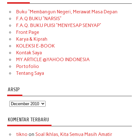
e
t
T
t
k
t
T
Buku “Membangun Negeri, Merawat Masa Depan
b
a
o
e
e
t
u
F.A.Q BUKU “NARSIS”
o
g
k
r
d
e
b
F.A.Q. BUKU PUISI “MENYESAP SENYAP”
o
r
e
I
r
e
Front Page
Karya & Kiprah
k
a
s
n
KOLEKSI E-BOOK
m
t
Kontak Saya
MY ARTICLE @YAHOO INDONESIA
Portofolio
Tentang Saya
ARSIP
Arsip
KOMENTAR TERBARU
tikno
on
Soal Ikhlas, Kita Semua Masih Amatir