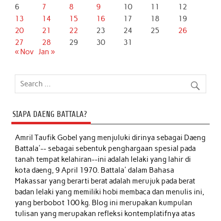
6
7
8
9
10
11
12
13
14
15
16
17
18
19
20
21
22
23
24
25
26
27
28
29
30
31
« Nov
Jan »
SIAPA DAENG BATTALA?
Amril Taufik Gobel
yang menjuluki dirinya sebagai Daeng
Battala'-- sebagai sebentuk penghargaan spesial pada
tanah tempat kelahiran--ini adalah lelaki yang lahir di
kota daeng, 9 April 1970. Battala' dalam Bahasa
Makassar yang berarti berat adalah merujuk pada berat
badan lelaki yang memiliki hobi membaca dan menulis ini,
yang berbobot 100 kg. Blog ini merupakan kumpulan
tulisan yang merupakan refleksi kontemplatifnya atas