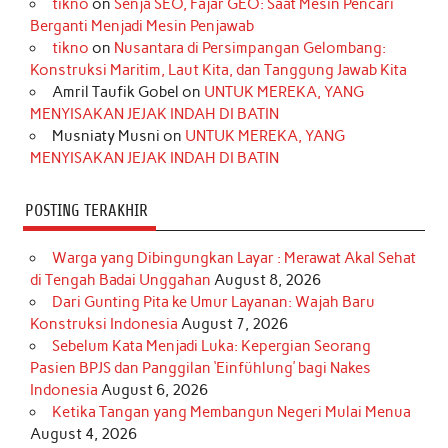
tikno
on
Senja SEO, Fajar GEO: Saat Mesin Pencari
o
g
k
r
d
e
b
Berganti Menjadi Mesin Penjawab
o
r
e
I
r
e
tikno
on
Nusantara di Persimpangan Gelombang:
Konstruksi Maritim, Laut Kita, dan Tanggung Jawab Kita
k
a
s
n
Amril Taufik Gobel
on
UNTUK MEREKA, YANG
m
t
MENYISAKAN JEJAK INDAH DI BATIN
Musniaty Musni
on
UNTUK MEREKA, YANG
MENYISAKAN JEJAK INDAH DI BATIN
POSTING TERAKHIR
Warga yang Dibingungkan Layar : Merawat Akal Sehat
di Tengah Badai Unggahan
August 8, 2026
Dari Gunting Pita ke Umur Layanan: Wajah Baru
Konstruksi Indonesia
August 7, 2026
Sebelum Kata Menjadi Luka: Kepergian Seorang
Pasien BPJS dan Panggilan ‘Einfühlung’ bagi Nakes
Indonesia
August 6, 2026
Ketika Tangan yang Membangun Negeri Mulai Menua
August 4, 2026