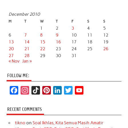
December 2010
M
T
W
T
F
S
S
1
2
3
4
5
6
7
8
9
10
11
12
13
14
15
16
17
18
19
20
21
22
23
24
25
26
27
28
29
30
31
« Nov
Jan »
FOLLOW ME:
F
I
T
P
L
T
Y
a
n
i
i
i
w
o
c
s
k
n
n
i
u
RECENT COMMENTS
e
t
T
t
k
t
T
tikno
on
Soal Ikhlas, Kita Semua Masih Amatir
b
a
o
e
e
t
u