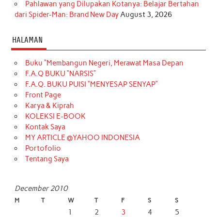
Pahlawan yang Dilupakan Kotanya: Belajar Bertahan
dari Spider-Man: Brand New Day
August 3, 2026
HALAMAN
Buku “Membangun Negeri, Merawat Masa Depan
F.A.Q BUKU “NARSIS”
F.A.Q. BUKU PUISI “MENYESAP SENYAP”
Front Page
Karya & Kiprah
KOLEKSI E-BOOK
Kontak Saya
MY ARTICLE @YAHOO INDONESIA
Portofolio
Tentang Saya
December 2010
M
T
W
T
F
S
S
1
2
3
4
5