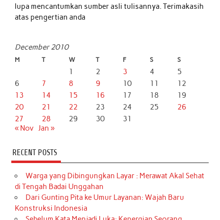
lupa mencantumkan sumber asli tulisannya. Terimakasih
atas pengertian anda
December 2010
M
T
W
T
F
S
S
1
2
3
4
5
6
7
8
9
10
11
12
13
14
15
16
17
18
19
20
21
22
23
24
25
26
27
28
29
30
31
« Nov
Jan »
RECENT POSTS
Warga yang Dibingungkan Layar : Merawat Akal Sehat
di Tengah Badai Unggahan
Dari Gunting Pita ke Umur Layanan: Wajah Baru
Konstruksi Indonesia
Sebelum Kata Menjadi Luka: Kepergian Seorang