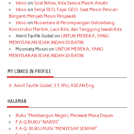
tikno
on
Soal Ikhlas, Kita Semua Masih Amatir
tikno
on
Senja SEO, Fajar GEO: Saat Mesin Pencari
Berganti Menjadi Mesin Penjawab
tikno
on
Nusantara di Persimpangan Gelombang:
Konstruksi Maritim, Laut Kita, dan Tanggung Jawab Kita
Amril Taufik Gobel
on
UNTUK MEREKA, YANG
MENYISAKAN JEJAK INDAH DI BATIN
Musniaty Musni
on
UNTUK MEREKA, YANG
MENYISAKAN JEJAK INDAH DI BATIN
MY LINKED IN PROFILE
Ir. Amril Taufik Gobel, S.T, IPU, ASEAN Eng.
HALAMAN
Buku “Membangun Negeri, Merawat Masa Depan
F.A.Q BUKU “NARSIS”
F.A.Q. BUKU PUISI “MENYESAP SENYAP”