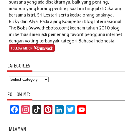
suasana yang ada disekitarnya, baik yang penting,
maupun yang kurang penting. Saat ini tinggal di Cikarang
bersama istri, Sri Lestari serta kedua orang anaknya,
Rizky dan Alya. Pada ajang Kompetisi Blog Internasional
The Bobs (www.thebobs.com) keenam tahun 2010 blog
ini berhasil menjadi pemenang favorit pengguna internet
dengan voting terbanyak kategori Bahasa Indonesia.
CATEGORIES
Categories
FOLLOW ME:
F
I
T
P
L
T
Y
a
n
i
i
i
w
o
c
s
k
n
n
i
u
HALAMAN