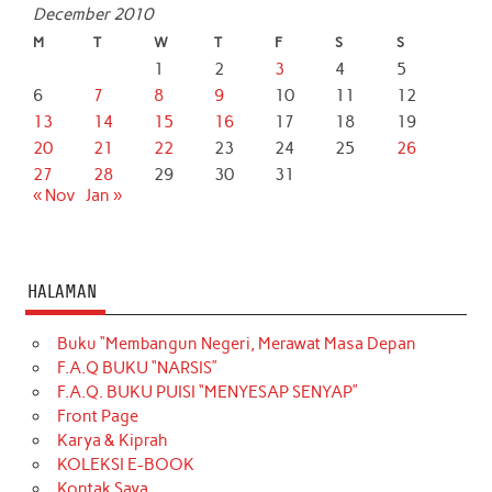
December 2010
M
T
W
T
F
S
S
1
2
3
4
5
6
7
8
9
10
11
12
13
14
15
16
17
18
19
20
21
22
23
24
25
26
27
28
29
30
31
« Nov
Jan »
HALAMAN
Buku “Membangun Negeri, Merawat Masa Depan
F.A.Q BUKU “NARSIS”
F.A.Q. BUKU PUISI “MENYESAP SENYAP”
Front Page
Karya & Kiprah
KOLEKSI E-BOOK
Kontak Saya