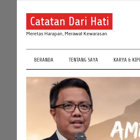
Skip
to
content
Catatan Dari Hati
Meretas Harapan, Merawat Kewarasan
BERANDA
TENTANG SAYA
KARYA & KI