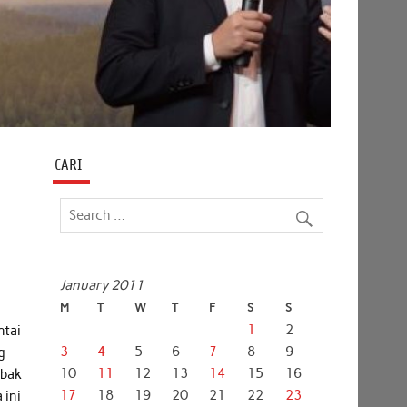
CARI
January 2011
M
T
W
T
F
S
S
1
2
ntai
3
4
5
6
7
8
9
g
10
11
12
13
14
15
16
mbak
17
18
19
20
21
22
23
 ini