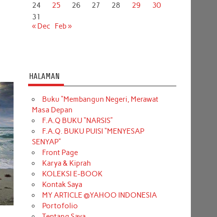
24
25
26
27
28
29
30
31
« Dec
Feb »
HALAMAN
Buku “Membangun Negeri, Merawat
Masa Depan
F.A.Q BUKU “NARSIS”
F.A.Q. BUKU PUISI “MENYESAP
SENYAP”
Front Page
Karya & Kiprah
KOLEKSI E-BOOK
Kontak Saya
MY ARTICLE @YAHOO INDONESIA
Portofolio
Tentang Saya