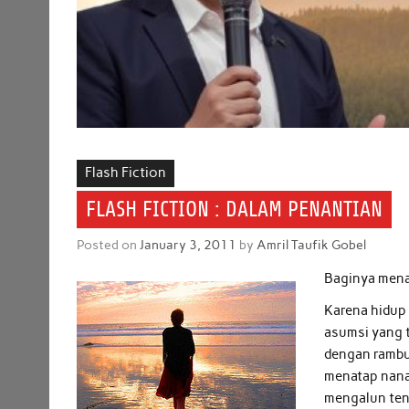
Flash Fiction
FLASH FICTION : DALAM PENANTIAN
Posted on
January 3, 2011
by
Amril Taufik Gobel
Baginya menan
Karena hidup 
asumsi yang t
dengan rambut
menatap nana
mengalun tena