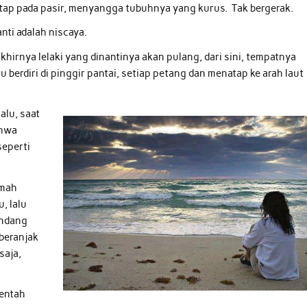
tap pada pasir, menyangga tubuhnya yang kurus. Tak bergerak.
ti adalah niscaya.
khirnya lelaki yang dinantinya akan pulang, dari sini, tempatnya
berdiri di pinggir pantai, setiap petang dan menatap ke arah laut
alu, saat
ahwa
seperti
amah
, lalu
andang
 beranjak
saja,
 entah