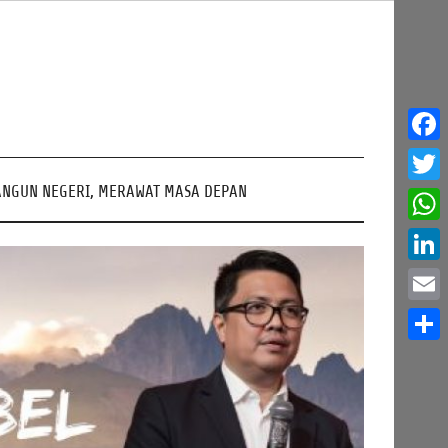
Face
NGUN NEGERI, MERAWAT MASA DEPAN
Twitt
What
Linke
Email
Share