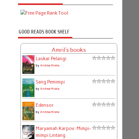
GOOD READS BOOK SHELF
Amril's books
Laskar Pelangi
by
Andrea Hirata
Sang Pemimpi
by
Andrea Hirata
Edensor
by
Andrea Hirata
Maryamah Karpov: Mimpi-
mimpi Lintang