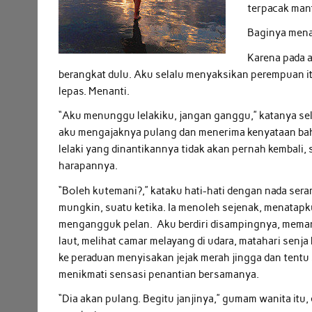
terpacak man
Baginya menan
Karena pada a
berangkat dulu. Aku selalu menyaksikan perempuan itu 
lepas. Menanti.
“Aku menunggu lelakiku, jangan ganggu,” katanya sel
aku mengajaknya pulang dan menerima kenyataan b
lelaki yang dinantikannya tidak akan pernah kembali, 
harapannya.
“Boleh kutemani?,” kataku hati-hati dengan nada ser
mungkin, suatu ketika. Ia menoleh sejenak, menatapku
mengangguk pelan. Aku berdiri disampingnya, mem
laut, melihat camar melayang di udara, matahari senja
ke peraduan menyisakan jejak merah jingga dan tentu 
menikmati sensasi penantian bersamanya.
“Dia akan pulang. Begitu janjinya,” gumam wanita itu,