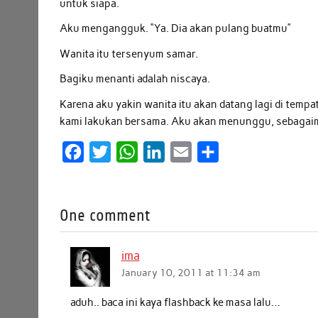
untuk siapa.
Aku mengangguk. “Ya. Dia akan pulang buatmu”
Wanita itu tersenyum samar.
Bagiku menanti adalah niscaya.
Karena aku yakin wanita itu akan datang lagi di temp
kami lakukan bersama. Aku akan menunggu, sebagaima
F
T
W
L
E
S
a
w
h
i
m
h
c
i
a
n
a
a
One comment
e
t
t
k
i
r
b
t
s
e
l
e
ima
o
e
A
d
January 10, 2011 at 11:34 am
o
r
p
I
k
p
n
aduh.. baca ini kaya flashback ke masa lalu…