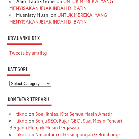
Amril Taufik Gobel
on
UNTUK MEREKA, YANG
MENYISAKAN JEJAK INDAH DI BATIN
Musniaty Musni
on
UNTUK MEREKA, YANG
MENYISAKAN JEJAK INDAH DI BATIN
KICAUANKU DI X
Tweets by amriltg
KATEGORI
Kategori
KOMENTAR TERBARU
tikno
on
Soal Ikhlas, Kita Semua Masih Amatir
tikno
on
Senja SEO, Fajar GEO: Saat Mesin Pencari
Berganti Menjadi Mesin Penjawab
tikno
on
Nusantara di Persimpangan Gelombang: