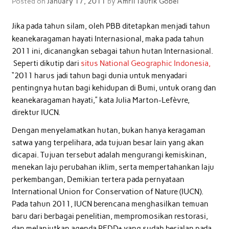
Posted on
January 17, 2011
by
Amril Taufik Gobel
Jika pada tahun silam, oleh PBB ditetapkan menjadi tahun
keanekaragaman hayati Internasional, maka pada tahun
2011 ini, dicanangkan sebagai tahun hutan Internasional.
Seperti dikutip dari
situs National Geographic Indonesia,
“2011 harus jadi tahun bagi dunia untuk menyadari
pentingnya hutan bagi kehidupan di Bumi, untuk orang dan
keanekaragaman hayati,” kata Julia Marton-Lefèvre,
direktur IUCN.
Dengan menyelamatkan hutan, bukan hanya keragaman
satwa yang terpelihara, ada tujuan besar lain yang akan
dicapai. Tujuan tersebut adalah mengurangi kemiskinan,
menekan laju perubahan iklim, serta mempertahankan laju
perkembangan, Demikian tertera pada pernyataan
International Union for Conservation of Nature (IUCN).
Pada tahun 2011, IUCN berencana menghasilkan temuan
baru dari berbagai penelitian, mempromosikan restorasi,
dan melanjutkan agenda REDD+ yang sudah berjalan pada