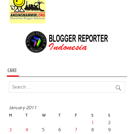
CARI
January 2011
M
T
W
T
F
S
S
1
2
3
4
5
6
7
8
9