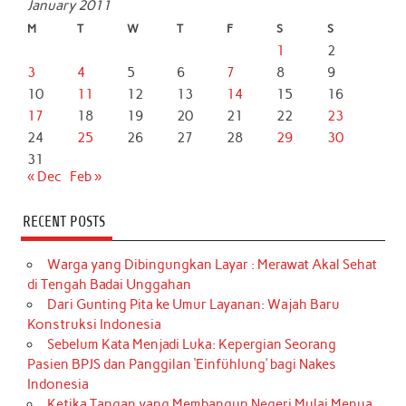
January 2011
M
T
W
T
F
S
S
1
2
3
4
5
6
7
8
9
10
11
12
13
14
15
16
17
18
19
20
21
22
23
24
25
26
27
28
29
30
31
« Dec
Feb »
RECENT POSTS
Warga yang Dibingungkan Layar : Merawat Akal Sehat
di Tengah Badai Unggahan
Dari Gunting Pita ke Umur Layanan: Wajah Baru
Konstruksi Indonesia
Sebelum Kata Menjadi Luka: Kepergian Seorang
Pasien BPJS dan Panggilan ‘Einfühlung’ bagi Nakes
Indonesia
Ketika Tangan yang Membangun Negeri Mulai Menua