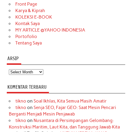
o
r
e
I
r
e
Front Page
Karya & Kiprah
k
a
s
n
KOLEKSI E-BOOK
m
t
Kontak Saya
MY ARTICLE @YAHOO INDONESIA
Portofolio
Tentang Saya
ARSIP
Arsip
KOMENTAR TERBARU
tikno
on
Soal Ikhlas, Kita Semua Masih Amatir
tikno
on
Senja SEO, Fajar GEO: Saat Mesin Pencari
Berganti Menjadi Mesin Penjawab
tikno
on
Nusantara di Persimpangan Gelombang:
Konstruksi Maritim, Laut Kita, dan Tanggung Jawab Kita