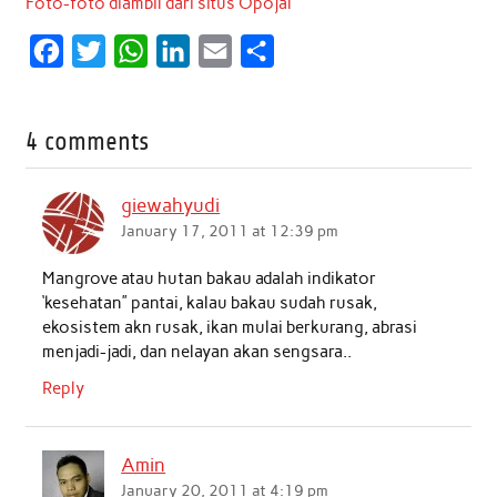
Foto-foto diambil dari situs Opojal
F
T
W
L
E
S
a
w
h
i
m
h
c
i
a
n
a
a
4 comments
e
t
t
k
i
r
b
t
s
e
l
e
giewahyudi
o
e
A
d
January 17, 2011 at 12:39 pm
o
r
p
I
Mangrove atau hutan bakau adalah indikator
k
p
n
‘kesehatan” pantai, kalau bakau sudah rusak,
ekosistem akn rusak, ikan mulai berkurang, abrasi
menjadi-jadi, dan nelayan akan sengsara..
Reply
Amin
January 20, 2011 at 4:19 pm