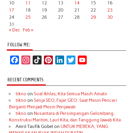
10
11
12
13
14
15
16
17
18
19
20
21
22
23
24
25
26
27
28
29
30
31
« Dec
Feb »
FOLLOW ME:
F
I
T
P
L
T
Y
a
n
i
i
i
w
o
c
s
k
n
n
i
u
RECENT COMMENTS
e
t
T
t
k
t
T
tikno
on
Soal Ikhlas, Kita Semua Masih Amatir
b
a
o
e
e
t
u
tikno
on
Senja SEO, Fajar GEO: Saat Mesin Pencari
o
g
k
r
d
e
b
Berganti Menjadi Mesin Penjawab
o
r
e
I
r
e
tikno
on
Nusantara di Persimpangan Gelombang:
Konstruksi Maritim, Laut Kita, dan Tanggung Jawab Kita
k
a
s
n
Amril Taufik Gobel
on
UNTUK MEREKA, YANG
m
t
MENYISAKAN JEJAK INDAH DI BATIN