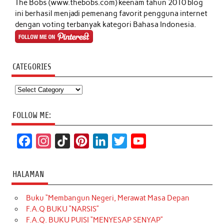
The Bobs (www.thebobs.com) keenam tahun 2010 blog
ini berhasil menjadi pemenang favorit pengguna internet
dengan voting terbanyak kategori Bahasa Indonesia.
CATEGORIES
Categories
FOLLOW ME:
F
I
T
P
L
T
Y
a
n
i
i
i
w
o
c
s
k
n
n
i
u
HALAMAN
e
t
T
t
k
t
T
Buku “Membangun Negeri, Merawat Masa Depan
b
a
o
e
e
t
u
F.A.Q BUKU “NARSIS”
o
g
k
r
d
e
b
F.A.Q. BUKU PUISI “MENYESAP SENYAP”