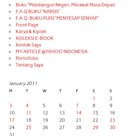
Buku “Membangun Negeri, Merawat Masa Depan
F.A.Q BUKU “NARSIS”
F.A.Q. BUKU PUISI “MENYESAP SENYAP”
Front Page
Karya & Kiprah
KOLEKSI E-BOOK
Kontak Saya
MY ARTICLE @YAHOO INDONESIA
Portofolio
Tentang Saya
January 2011
M
T
W
T
F
S
S
1
2
3
4
5
6
7
8
9
10
11
12
13
14
15
16
17
18
19
20
21
22
23
24
25
26
27
28
29
30
31