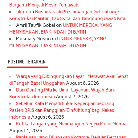
o
g
k
r
d
e
b
Berganti Menjadi Mesin Penjawab
o
r
e
I
r
e
tikno
on
Nusantara di Persimpangan Gelombang:
Konstruksi Maritim, Laut Kita, dan Tanggung Jawab Kita
k
a
s
n
Amril Taufik Gobel
on
UNTUK MEREKA, YANG
m
t
MENYISAKAN JEJAK INDAH DI BATIN
Musniaty Musni
on
UNTUK MEREKA, YANG
MENYISAKAN JEJAK INDAH DI BATIN
POSTING TERAKHIR
Warga yang Dibingungkan Layar : Merawat Akal Sehat
di Tengah Badai Unggahan
August 8, 2026
Dari Gunting Pita ke Umur Layanan: Wajah Baru
Konstruksi Indonesia
August 7, 2026
Sebelum Kata Menjadi Luka: Kepergian Seorang
Pasien BPJS dan Panggilan ‘Einfühlung’ bagi Nakes
Indonesia
August 6, 2026
Ketika Tangan yang Membangun Negeri Mulai Menua
August 4, 2026
Pahlawan yang Dilupakan Kotanya: Belajar Bertahan