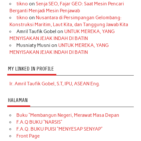
tikno
on
Senja SEO, Fajar GEO: Saat Mesin Pencari
Berganti Menjadi Mesin Penjawab
tikno
on
Nusantara di Persimpangan Gelombang:
Konstruksi Maritim, Laut Kita, dan Tanggung Jawab Kita
Amril Taufik Gobel
on
UNTUK MEREKA, YANG
MENYISAKAN JEJAK INDAH DI BATIN
Musniaty Musni
on
UNTUK MEREKA, YANG
MENYISAKAN JEJAK INDAH DI BATIN
MY LINKED IN PROFILE
Ir. Amril Taufik Gobel, S.T, IPU, ASEAN Eng.
HALAMAN
Buku “Membangun Negeri, Merawat Masa Depan
F.A.Q BUKU “NARSIS”
F.A.Q. BUKU PUISI “MENYESAP SENYAP”
Front Page