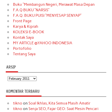
Buku “Membangun Negeri, Merawat Masa Depan
b
a
o
e
e
t
u
F.A.Q BUKU “NARSIS”
o
g
k
r
d
e
b
F.A.Q. BUKU PUISI “MENYESAP SENYAP”
o
r
e
I
r
e
Front Page
Karya & Kiprah
k
a
s
n
KOLEKSI E-BOOK
m
t
Kontak Saya
MY ARTICLE @YAHOO INDONESIA
Portofolio
Tentang Saya
ARSIP
Arsip
KOMENTAR TERBARU
tikno
on
Soal Ikhlas, Kita Semua Masih Amatir
tikno
on
Senja SEO, Fajar GEO: Saat Mesin Pencari