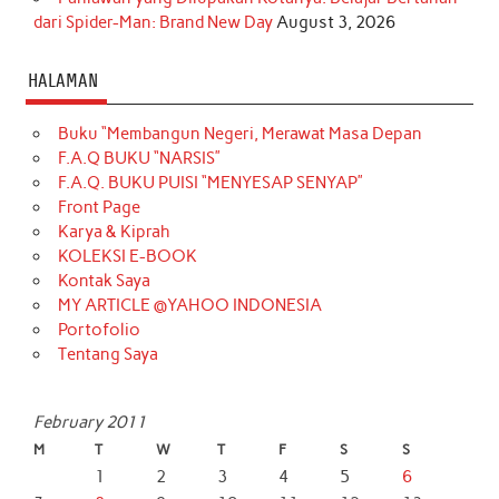
dari Spider-Man: Brand New Day
August 3, 2026
HALAMAN
Buku “Membangun Negeri, Merawat Masa Depan
F.A.Q BUKU “NARSIS”
F.A.Q. BUKU PUISI “MENYESAP SENYAP”
Front Page
Karya & Kiprah
KOLEKSI E-BOOK
Kontak Saya
MY ARTICLE @YAHOO INDONESIA
Portofolio
Tentang Saya
February 2011
M
T
W
T
F
S
S
1
2
3
4
5
6