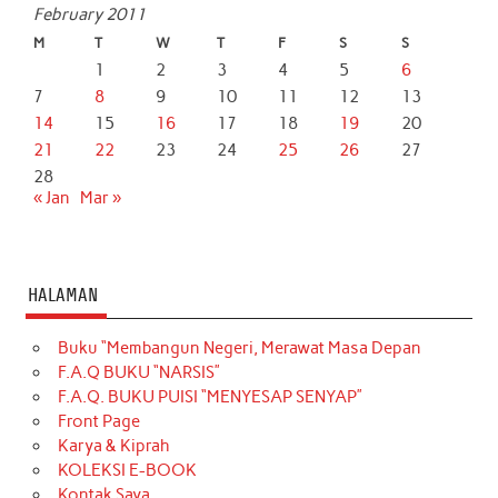
February 2011
M
T
W
T
F
S
S
1
2
3
4
5
6
7
8
9
10
11
12
13
14
15
16
17
18
19
20
21
22
23
24
25
26
27
28
« Jan
Mar »
HALAMAN
Buku “Membangun Negeri, Merawat Masa Depan
F.A.Q BUKU “NARSIS”
F.A.Q. BUKU PUISI “MENYESAP SENYAP”
Front Page
Karya & Kiprah
KOLEKSI E-BOOK
Kontak Saya