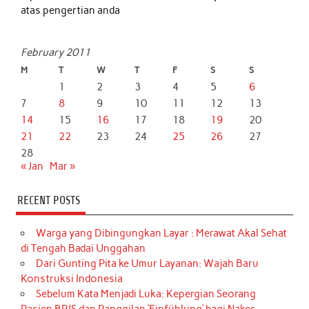
atas pengertian anda
February 2011
M
T
W
T
F
S
S
1
2
3
4
5
6
7
8
9
10
11
12
13
14
15
16
17
18
19
20
21
22
23
24
25
26
27
28
« Jan
Mar »
RECENT POSTS
Warga yang Dibingungkan Layar : Merawat Akal Sehat
di Tengah Badai Unggahan
Dari Gunting Pita ke Umur Layanan: Wajah Baru
Konstruksi Indonesia
Sebelum Kata Menjadi Luka: Kepergian Seorang
Pasien BPJS dan Panggilan ‘Einfühlung’ bagi Nakes