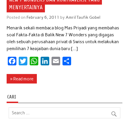
MENYERTAINYA
Posted on
February 6, 2011
by
Amril Taufik Gobel
Menarik sekali membaca blog Mas Priyadi yang membahas
soal Fakta-Fakta di Balik New 7 Wonders yang digagas
oleh sebuah perusahaan privat di Swiss untuk melakukan
pemilihan 7 keajaiban dunia baru […]
F
T
W
L
E
S
a
w
h
i
m
h
c
i
a
n
a
a
» Read more
e
t
t
k
i
r
b
t
s
e
l
e
CARI
o
e
A
d
o
r
p
I
k
p
n