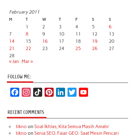
February 2011
M
T
W
T
F
S
S
1
2
3
4
5
6
7
8
9
10
11
12
13
14
15
16
17
18
19
20
21
22
23
24
25
26
27
28
« Jan
Mar »
FOLLOW ME:
F
I
T
P
L
T
Y
a
n
i
i
i
w
o
c
s
k
n
n
i
u
RECENT COMMENTS
e
t
T
t
k
t
T
tikno
on
Soal Ikhlas, Kita Semua Masih Amatir
b
a
o
e
e
t
u
tikno
on
Senja SEO, Fajar GEO: Saat Mesin Pencari