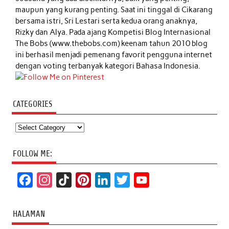
maupun yang kurang penting. Saat ini tinggal di Cikarang
bersama istri, Sri Lestari serta kedua orang anaknya,
Rizky dan Alya. Pada ajang Kompetisi Blog Internasional
The Bobs (www.thebobs.com) keenam tahun 2010 blog
ini berhasil menjadi pemenang favorit pengguna internet
dengan voting terbanyak kategori Bahasa Indonesia.
CATEGORIES
Categories
FOLLOW ME:
F
I
T
P
L
T
Y
a
n
i
i
i
w
o
c
s
k
n
n
i
u
HALAMAN
e
t
T
t
k
t
T