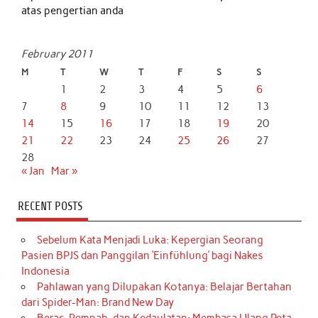
atas pengertian anda
February 2011
M
T
W
T
F
S
S
1
2
3
4
5
6
7
8
9
10
11
12
13
14
15
16
17
18
19
20
21
22
23
24
25
26
27
28
« Jan
Mar »
RECENT POSTS
Sebelum Kata Menjadi Luka: Kepergian Seorang
Pasien BPJS dan Panggilan ‘Einfühlung’ bagi Nakes
Indonesia
Pahlawan yang Dilupakan Kotanya: Belajar Bertahan
dari Spider-Man: Brand New Day
Beras, Rempah, dan Kedaulatan: Membaca Ulang Peta