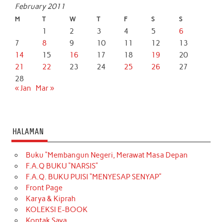
February 2011
M
T
W
T
F
S
S
1
2
3
4
5
6
7
8
9
10
11
12
13
14
15
16
17
18
19
20
21
22
23
24
25
26
27
28
« Jan
Mar »
HALAMAN
Buku “Membangun Negeri, Merawat Masa Depan
F.A.Q BUKU “NARSIS”
F.A.Q. BUKU PUISI “MENYESAP SENYAP”
Front Page
Karya & Kiprah
KOLEKSI E-BOOK
Kontak Saya