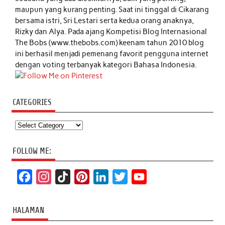
maupun yang kurang penting. Saat ini tinggal di Cikarang
bersama istri, Sri Lestari serta kedua orang anaknya,
Rizky dan Alya. Pada ajang Kompetisi Blog Internasional
The Bobs (www.thebobs.com) keenam tahun 2010 blog
ini berhasil menjadi pemenang favorit pengguna internet
dengan voting terbanyak kategori Bahasa Indonesia.
CATEGORIES
Categories
FOLLOW ME:
F
I
T
P
L
T
Y
a
n
i
i
i
w
o
c
s
k
n
n
i
u
HALAMAN
e
t
T
t
k
t
T