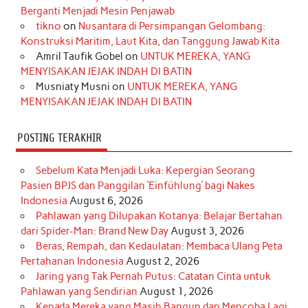
o
g
k
r
d
e
b
Berganti Menjadi Mesin Penjawab
o
r
e
I
r
e
tikno
on
Nusantara di Persimpangan Gelombang:
Konstruksi Maritim, Laut Kita, dan Tanggung Jawab Kita
k
a
s
n
Amril Taufik Gobel
on
UNTUK MEREKA, YANG
m
t
MENYISAKAN JEJAK INDAH DI BATIN
Musniaty Musni
on
UNTUK MEREKA, YANG
MENYISAKAN JEJAK INDAH DI BATIN
POSTING TERAKHIR
Sebelum Kata Menjadi Luka: Kepergian Seorang
Pasien BPJS dan Panggilan ‘Einfühlung’ bagi Nakes
Indonesia
August 6, 2026
Pahlawan yang Dilupakan Kotanya: Belajar Bertahan
dari Spider-Man: Brand New Day
August 3, 2026
Beras, Rempah, dan Kedaulatan: Membaca Ulang Peta
Pertahanan Indonesia
August 2, 2026
Jaring yang Tak Pernah Putus: Catatan Cinta untuk
Pahlawan yang Sendirian
August 1, 2026
Kepada Mereka yang Masih Bangun dan Mencoba Lagi