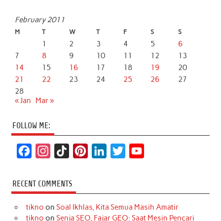
February 2011
M
T
W
T
F
S
S
1
2
3
4
5
6
7
8
9
10
11
12
13
14
15
16
17
18
19
20
21
22
23
24
25
26
27
28
« Jan
Mar »
FOLLOW ME:
F
I
T
P
L
T
Y
a
n
i
i
i
w
o
c
s
k
n
n
i
u
RECENT COMMENTS
e
t
T
t
k
t
T
tikno
on
Soal Ikhlas, Kita Semua Masih Amatir
b
a
o
e
e
t
u
tikno
on
Senja SEO, Fajar GEO: Saat Mesin Pencari