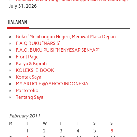
July 31, 2026
HALAMAN
Buku “Membangun Negeri, Merawat Masa Depan
F.A.Q BUKU “NARSIS”
F.A.Q. BUKU PUISI “MENYESAP SENYAP”
Front Page
Karya & Kiprah
KOLEKSI E-BOOK
Kontak Saya
MY ARTICLE @YAHOO INDONESIA
Portofolio
Tentang Saya
February 2011
M
T
W
T
F
S
S
1
2
3
4
5
6