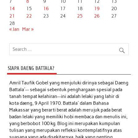
7
8
9
10
11
12
13
14
15
16
17
18
19
20
21
22
23
24
25
26
27
28
« Jan
Mar »
SIAPA DAENG BATTALA?
Amril Taufik Gobel
yang menjuluki dirinya sebagai Daeng
Battala'-- sebagai sebentuk penghargaan spesial pada
tanah tempat kelahiran--ini adalah lelaki yang lahir di
kota daeng, 9 April 1970. Battala' dalam Bahasa
Makassar yang berarti berat adalah merujuk pada berat
badan lelaki yang memiliki hobi membaca dan menulis ini,
yang berbobot 100 kg. Blog ini merupakan kumpulan
tulisan yang merupakan refleksi kontemplatifnya atas
suasana yang ada disekitarnya, baik yang penting,