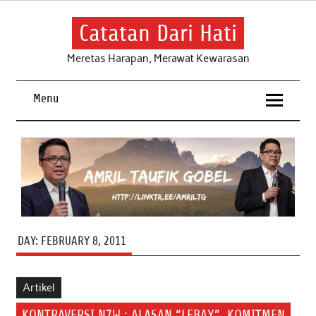
Skip
to
content
Catatan Dari Hati
Meretas Harapan, Merawat Kewarasan
Menu
DAY:
FEBRUARY 8, 2011
Artikel
KONTRAVERSI N7W : ALASAN “LEBAY”, KOMITMEN