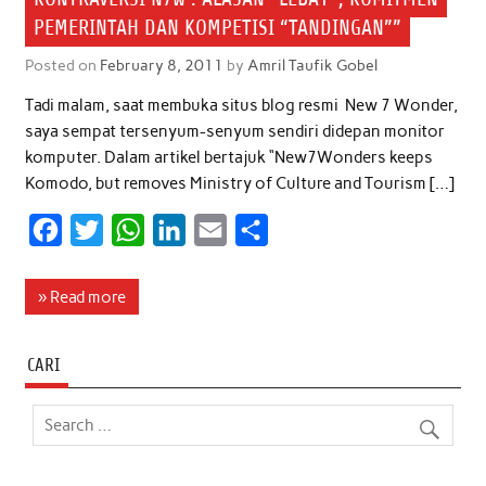
PEMERINTAH DAN KOMPETISI “TANDINGAN””
Posted on
February 8, 2011
by
Amril Taufik Gobel
Tadi malam, saat membuka situs blog resmi New 7 Wonder,
saya sempat tersenyum-senyum sendiri didepan monitor
komputer. Dalam artikel bertajuk “New7Wonders keeps
Komodo, but removes Ministry of Culture and Tourism […]
F
T
W
L
E
S
a
w
h
i
m
h
c
i
a
n
a
a
» Read more
e
t
t
k
i
r
b
t
s
e
l
e
CARI
o
e
A
d
o
r
p
I
k
p
n