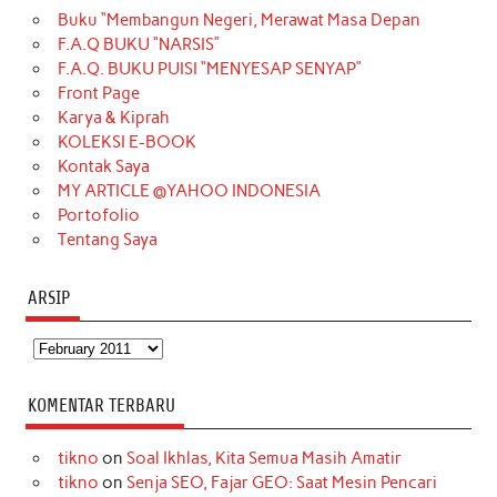
Buku “Membangun Negeri, Merawat Masa Depan
b
a
o
e
e
t
u
F.A.Q BUKU “NARSIS”
o
g
k
r
d
e
b
F.A.Q. BUKU PUISI “MENYESAP SENYAP”
o
r
e
I
r
e
Front Page
Karya & Kiprah
k
a
s
n
KOLEKSI E-BOOK
m
t
Kontak Saya
MY ARTICLE @YAHOO INDONESIA
Portofolio
Tentang Saya
ARSIP
Arsip
KOMENTAR TERBARU
tikno
on
Soal Ikhlas, Kita Semua Masih Amatir
tikno
on
Senja SEO, Fajar GEO: Saat Mesin Pencari