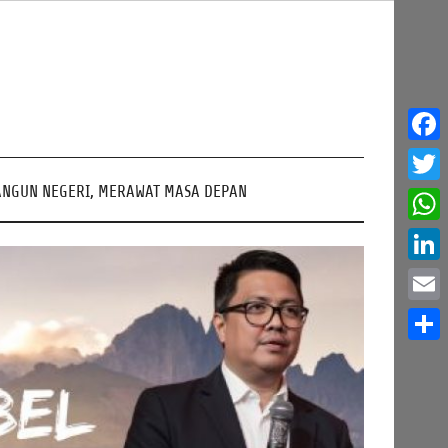
Face
NGUN NEGERI, MERAWAT MASA DEPAN
Twitt
What
Linke
Email
Share