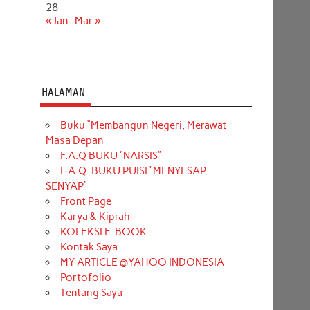
28
« Jan
Mar »
HALAMAN
Buku “Membangun Negeri, Merawat
Masa Depan
F.A.Q BUKU “NARSIS”
F.A.Q. BUKU PUISI “MENYESAP
SENYAP”
Front Page
Karya & Kiprah
KOLEKSI E-BOOK
Kontak Saya
MY ARTICLE @YAHOO INDONESIA
Portofolio
Tentang Saya