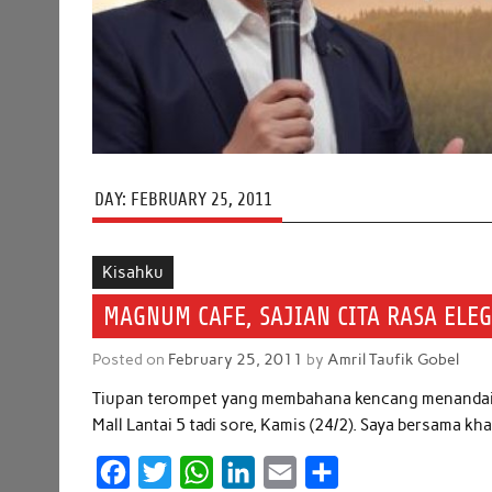
DAY:
FEBRUARY 25, 2011
Kisahku
MAGNUM CAFE, SAJIAN CITA RASA EL
Posted on
February 25, 2011
by
Amril Taufik Gobel
Tiupan terompet yang membahana kencang menandai 
Mall Lantai 5 tadi sore, Kamis (24/2). Saya bersama k
F
T
W
L
E
S