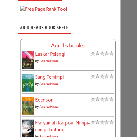
GOOD READS BOOK SHELF
Amril's books
Laskar Pelangi
by
Andrea Hirata
Sang Pemimpi
by
Andrea Hirata
Edensor
by
Andrea Hirata
Maryamah Karpov: Mimpi-
mimpi Lintang
by
Andrea Hirata