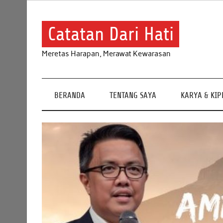
Skip
to
content
Catatan Dari Hati
Meretas Harapan, Merawat Kewarasan
BERANDA
TENTANG SAYA
KARYA & KI