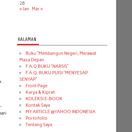
28
« Jan
Mar »
HALAMAN
Buku “Membangun Negeri, Merawat
Masa Depan
F.A.Q BUKU “NARSIS”
F.A.Q. BUKU PUISI “MENYESAP
SENYAP”
k
Front Page
Karya & Kiprah
KOLEKSI E-BOOK
Kontak Saya
-
MY ARTICLE @YAHOO INDONESIA
bari
Portofolio
Tentang Saya