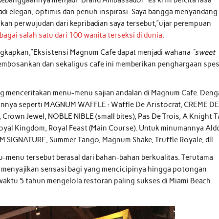
badi elegan, optimis dan penuh inspirasi. Saya bangga menyandang
an perwujudan dari kepribadian saya tersebut,”ujar perempuan
agai salah satu dari 100 wanita terseksi di dunia.
ungkapkan,”Eksistensi Magnum Cafe dapat menjadi wahana
“sweet
 membosankan dan sekaligus cafe ini memberikan penghargaan spes
i yang menceritakan menu-menu sajian andalan di Magnum Cafe. Den
ahannya seperti MAGNUM WAFFLE : Waffle De Aristocrat, CREME D
 Crown Jewel, NOBLE NIBLE (small bites), Pas De Trois, A Knight Ta
 Royal Kingdom, Royal Feast (Main Course). Untuk minumannya Ald
SIGNATURE, Summer Tango, Magnum Shake, Truffle Royale, dll.
-menu tersebut berasal dari bahan-bahan berkualitas. Terutama
an menyajikan sensasi bagi yang mencicipinya hingga potongan
waktu 5 tahun mengelola restoran paling sukses di Miami Beach