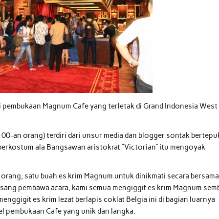
pembukaan Magnum Cafe yang terletak di Grand Indonesia West
00-an orang) terdiri dari unsur media dan blogger sontak bertepu
berkostum ala Bangsawan aristokrat “Victorian” itu mengoyak
 orang, satu buah es krim Magnum untuk dinikmati secara bersama
ba sang pembawa acara, kami semua mengiggit es krim Magnum sem
nggigit es krim lezat berlapis coklat Belgia ini di bagian luarnya
del pembukaan Cafe yang unik dan langka.