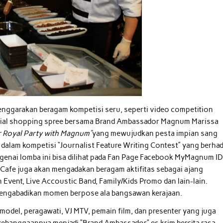
enggarakan beragam kompetisi seru, seperti video competition
pecial shopping spree bersama Brand Ambassador Magnum Marissa
r Royal Party with Magnum”
yang mewujudkan pesta impian sang
 dalam kompetisi “Journalist Feature Writing Contest” yang berha
engenai lomba ini bisa dilihat pada Fan Page Facebook MyMagnum I
Cafe juga akan mengadakan beragam aktifitas sebagai ajang
n Event, Live Accoustic Band, Family/Kids Promo dan lain-lain.
mengabadikan momen berpose ala bangsawan kerajaan.
del, peragawati, VJ MTV, pemain film, dan presenter yang juga
ebanggaannya menjadi “Brand Ambassador” es krim bercita rasa