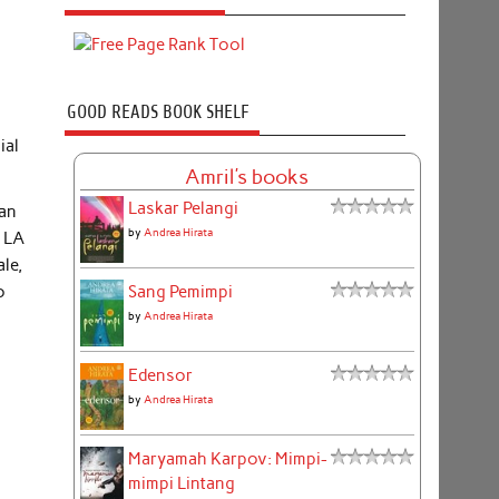
GOOD READS BOOK SHELF
ial
Amril's books
Laskar Pelangi
gan
by
Andrea Hirata
E LA
le,
Sang Pemimpi
o
by
Andrea Hirata
Edensor
by
Andrea Hirata
Maryamah Karpov: Mimpi-
mimpi Lintang