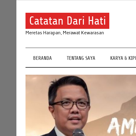
Skip
to
content
Catatan Dari Hati
Meretas Harapan, Merawat Kewarasan
BERANDA
TENTANG SAYA
KARYA & KI