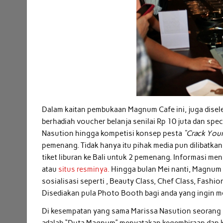
Dalam kaitan pembukaan Magnum Cafe ini, juga disel
berhadiah voucher belanja senilai Rp 10 juta dan s
Nasution hingga kompetisi konsep pesta
“Crack You
pemenang. Tidak hanya itu pihak media pun dilibatkan
tiket liburan ke Bali untuk 2 pemenang. Informasi m
atau
situs resminya.
Hingga bulan Mei nanti, Magnum 
sosialisasi seperti , Beauty Class, Chef Class, Fashio
Disediakan pula Photo Booth bagi anda yang ingin 
Di kesempatan yang sama Marissa Nasution seorang mo
adalah “Duta Magnum” menyatakan kegembiraan dan k