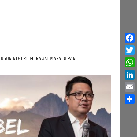
Face
NGUN NEGERI, MERAWAT MASA DEPAN
Twitt
What
Linke
Email
Share