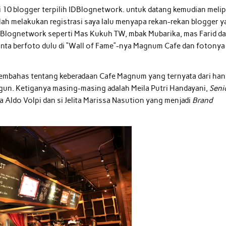
ari 10 blogger terpilih IDBlognetwork. untuk datang kemudian meli
elah melakukan registrasi saya lalu menyapa rekan-rekan blogger 
m IDBlognetwork seperti Mas Kukuh TW, mbak Mubarika, mas Farid d
minta berfoto dulu di “Wall of Fame”-nya Magnum Cafe dan fotonya
embahas tentang keberadaan Cafe Magnum yang ternyata dari ha
un. Ketiganya masing-masing adalah Meila Putri Handayani,
Seni
a Aldo Volpi dan si Jelita Marissa Nasution yang menjadi
Brand