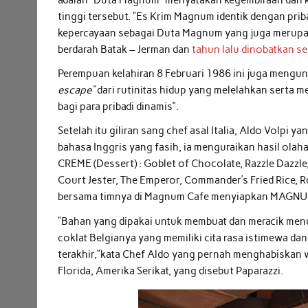
tinggi tersebut. “Es Krim Magnum identik dengan pri
kepercayaan sebagai Duta Magnum yang juga merupak
berdarah Batak – Jerman dan
tahun lalu dinobatkan seb
Perempuan kelahiran 8 Februari 1986 ini juga meng
escape”
dari rutinitas hidup yang melelahkan serta
bagi para pribadi dinamis”.
Setelah itu giliran sang chef asal Italia, Aldo Volp
bahasa Inggris yang fasih, ia menguraikan hasil ol
CREME (Dessert) : Goblet of Chocolate, Razzle Dazzle,
Court Jester, The Emperor, Commander’s Fried Rice,
bersama timnya di Magnum Cafe menyiapkan MAGNUM 
“Bahan yang dipakai untuk membuat dan meracik menu
coklat Belgianya yang memiliki cita rasa istimewa d
terakhir,”kata Chef Aldo yang pernah menghabiskan 
Florida, Amerika Serikat, yang disebut Paparazzi.