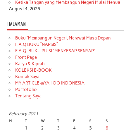
Ketika Tangan yang Membangun Negeri Mulai Menua
August 4, 2026
HALAMAN
Buku “Membangun Negeri, Merawat Masa Depan
F.A.Q BUKU “NARSIS”
F.A.Q. BUKU PUISI “MENYESAP SENYAP”
Front Page
Karya & Kiprah
KOLEKSI E-BOOK
Kontak Saya
MY ARTICLE @YAHOO INDONESIA
Portofolio
Tentang Saya
February 2011
M
T
W
T
F
S
S
1
2
3
4
5
6