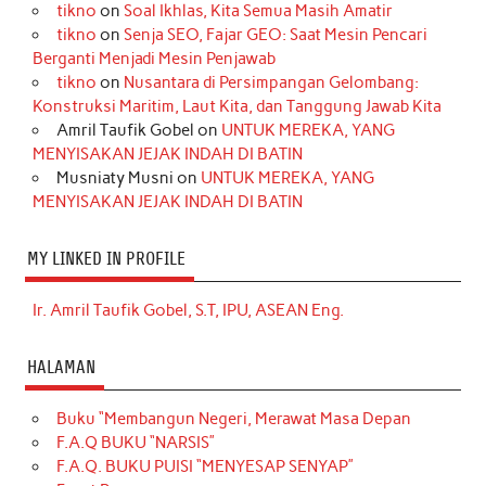
tikno
on
Soal Ikhlas, Kita Semua Masih Amatir
tikno
on
Senja SEO, Fajar GEO: Saat Mesin Pencari
Berganti Menjadi Mesin Penjawab
tikno
on
Nusantara di Persimpangan Gelombang:
Konstruksi Maritim, Laut Kita, dan Tanggung Jawab Kita
Amril Taufik Gobel
on
UNTUK MEREKA, YANG
MENYISAKAN JEJAK INDAH DI BATIN
Musniaty Musni
on
UNTUK MEREKA, YANG
MENYISAKAN JEJAK INDAH DI BATIN
MY LINKED IN PROFILE
Ir. Amril Taufik Gobel, S.T, IPU, ASEAN Eng.
HALAMAN
Buku “Membangun Negeri, Merawat Masa Depan
F.A.Q BUKU “NARSIS”
F.A.Q. BUKU PUISI “MENYESAP SENYAP”