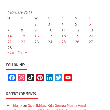
February 2011
M
T
W
T
F
S
S
1
2
3
4
5
6
7
8
9
10
11
12
13
14
15
16
17
18
19
20
21
22
23
24
25
26
27
28
« Jan
Mar »
FOLLOW ME:
F
I
T
P
L
T
Y
a
n
i
i
i
w
o
c
s
k
n
n
i
u
RECENT COMMENTS
e
t
T
t
k
t
T
tikno
on
Soal Ikhlas, Kita Semua Masih Amatir
b
a
o
e
e
t
u