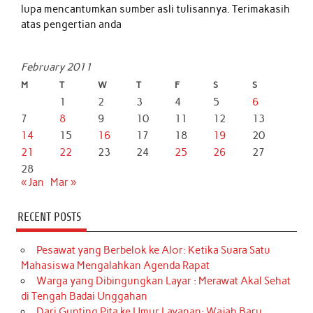
lupa mencantumkan sumber asli tulisannya. Terimakasih
atas pengertian anda
February 2011
M
T
W
T
F
S
S
1
2
3
4
5
6
7
8
9
10
11
12
13
14
15
16
17
18
19
20
21
22
23
24
25
26
27
28
« Jan
Mar »
RECENT POSTS
Pesawat yang Berbelok ke Alor: Ketika Suara Satu
Mahasiswa Mengalahkan Agenda Rapat
Warga yang Dibingungkan Layar : Merawat Akal Sehat
di Tengah Badai Unggahan
Dari Gunting Pita ke Umur Layanan: Wajah Baru