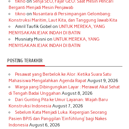
tikno
on
Senja SEO, Fajar GEO: Saat Mesin Pencari
o
g
k
r
d
e
b
Berganti Menjadi Mesin Penjawab
o
r
e
I
r
e
tikno
on
Nusantara di Persimpangan Gelombang:
Konstruksi Maritim, Laut Kita, dan Tanggung Jawab Kita
k
a
s
n
Amril Taufik Gobel
on
UNTUK MEREKA, YANG
m
t
MENYISAKAN JEJAK INDAH DI BATIN
Musniaty Musni
on
UNTUK MEREKA, YANG
MENYISAKAN JEJAK INDAH DI BATIN
POSTING TERAKHIR
Pesawat yang Berbelok ke Alor: Ketika Suara Satu
Mahasiswa Mengalahkan Agenda Rapat
August 9, 2026
Warga yang Dibingungkan Layar : Merawat Akal Sehat
di Tengah Badai Unggahan
August 8, 2026
Dari Gunting Pita ke Umur Layanan: Wajah Baru
Konstruksi Indonesia
August 7, 2026
Sebelum Kata Menjadi Luka: Kepergian Seorang
Pasien BPJS dan Panggilan ‘Einfühlung’ bagi Nakes
Indonesia
August 6, 2026