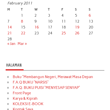
February 2011
M
T
W
T
F
S
S
1
2
3
4
5
6
7
8
9
10
11
12
13
14
15
16
17
18
19
20
21
22
23
24
25
26
27
28
« Jan
Mar »
HALAMAN
Buku “Membangun Negeri, Merawat Masa Depan
F.A.Q BUKU “NARSIS”
F.A.Q. BUKU PUISI “MENYESAP SENYAP”
Front Page
Karya & Kiprah
KOLEKSI E-BOOK
Kontak Saya