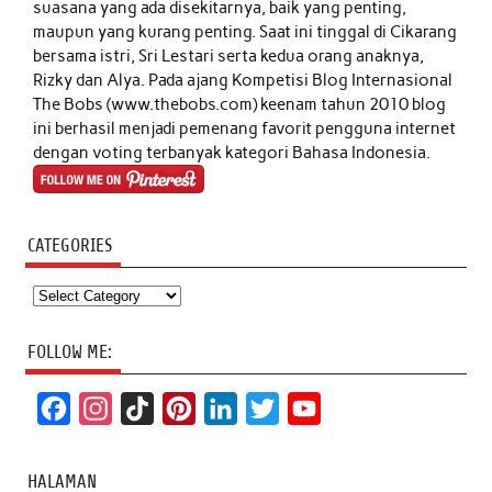
suasana yang ada disekitarnya, baik yang penting,
maupun yang kurang penting. Saat ini tinggal di Cikarang
bersama istri, Sri Lestari serta kedua orang anaknya,
Rizky dan Alya. Pada ajang Kompetisi Blog Internasional
The Bobs (www.thebobs.com) keenam tahun 2010 blog
ini berhasil menjadi pemenang favorit pengguna internet
dengan voting terbanyak kategori Bahasa Indonesia.
CATEGORIES
Categories
FOLLOW ME:
F
I
T
P
L
T
Y
a
n
i
i
i
w
o
c
s
k
n
n
i
u
HALAMAN