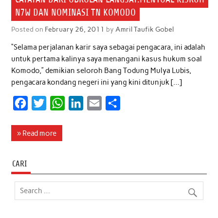
N7W DAN NOMINASI TN KOMODO
Posted on
February 26, 2011
by
Amril Taufik Gobel
“Selama perjalanan karir saya sebagai pengacara, ini adalah
untuk pertama kalinya saya menangani kasus hukum soal
Komodo,” demikian seloroh Bang Todung Mulya Lubis,
pengacara kondang negeri ini yang kini ditunjuk […]
F
T
W
L
E
S
a
w
h
i
m
h
c
i
a
n
a
a
» Read more
e
t
t
k
i
r
b
t
s
e
l
e
CARI
o
e
A
d
o
r
p
I
k
p
n