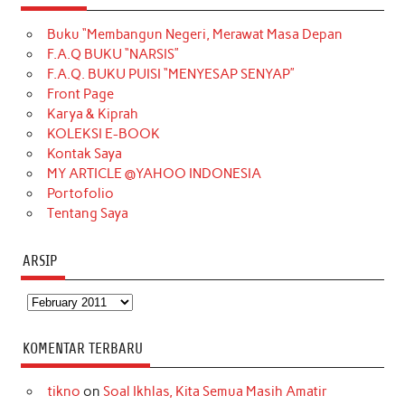
e
t
T
t
k
t
T
Buku “Membangun Negeri, Merawat Masa Depan
b
a
o
e
e
t
u
F.A.Q BUKU “NARSIS”
o
g
k
r
d
e
b
F.A.Q. BUKU PUISI “MENYESAP SENYAP”
o
r
e
I
r
e
Front Page
Karya & Kiprah
k
a
s
n
KOLEKSI E-BOOK
m
t
Kontak Saya
MY ARTICLE @YAHOO INDONESIA
Portofolio
Tentang Saya
ARSIP
Arsip
KOMENTAR TERBARU
tikno
on
Soal Ikhlas, Kita Semua Masih Amatir