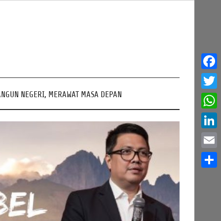
Face
NGUN NEGERI, MERAWAT MASA DEPAN
Twitt
What
Linke
Email
Share