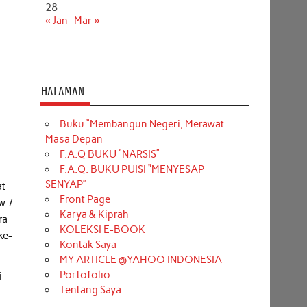
28
« Jan
Mar »
HALAMAN
Buku “Membangun Negeri, Merawat
Masa Depan
F.A.Q BUKU “NARSIS”
F.A.Q. BUKU PUISI “MENYESAP
SENYAP”
at
Front Page
w 7
Karya & Kiprah
ra
KOLEKSI E-BOOK
ke-
Kontak Saya
MY ARTICLE @YAHOO INDONESIA
Portofolio
i
Tentang Saya