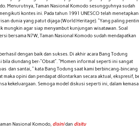
modo. Menurutnya, Taman Nasional Komodo sesungguhnya sudah
u mengikuti kontes ini. Pada tahun 1991 UNESCO telah menetapkan
san dunia yang patut dijaga (World Heritage). “Yang paling penti
baik mungkin agar siap menyambut kunjungan wisatawan. Soal
raversi bersama N7W, Taman Nasional Komodo sudah mendapatkan
berhasil dengan baik dan sukses. Di akhir acara Bang Todung
i bila diundang ber-“Obsat”. “Momen informal seperti ini sangat
luas dan santai, ” kata Bang Todung saat kami berbincang-bincang
at maka opini dan pendapat dilontarkan secara aktual, ekspresif, b
nsa kekeluargaan. Semoga model diskusi seperti ini, dalam kemas
 Taman Nasional Komodo,
disini
dan
disitu