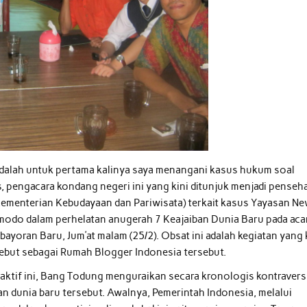
i adalah untuk pertama kalinya saya menangani kasus hukum soal
pengacara kondang negeri ini yang kini ditunjuk menjadi penseh
Kementerian Kebudayaan dan Pariwisata) terkait kasus Yayasan Ne
odo dalam perhelatan anugerah 7 Keajaiban Dunia Baru pada aca
Kebayoran Baru, Jum’at malam (25/2). Obsat ini adalah kegiatan yang 
isebut sebagai Rumah Blogger Indonesia tersebut.
raktif ini, Bang Todung menguraikan secara kronologis kontravers
n dunia baru tersebut. Awalnya, Pemerintah Indonesia, melalui