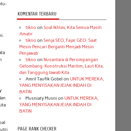
btu-
KOMENTAR TERBARU
tikno
on
Soal Ikhlas, Kita Semua Masih
Amatir
i.
tikno
on
Senja SEO, Fajar GEO: Saat
Mesin Pencari Berganti Menjadi Mesin
ata
Penjawab
n
tikno
on
Nusantara di Persimpangan
Gelombang: Konstruksi Maritim, Laut Kita,
dan Tanggung Jawab Kita
Amril Taufik Gobel
on
UNTUK MEREKA,
YANG MENYISAKAN JEJAK INDAH DI
W
BATIN
dan
Musniaty Musni
on
UNTUK MEREKA,
YANG MENYISAKAN JEJAK INDAH DI
ita
BATIN
oal
PAGE RANK CHECKER
utri