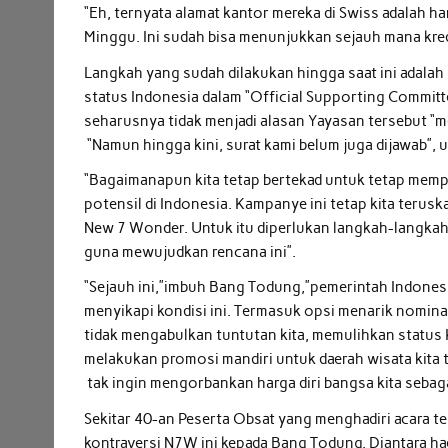
“Eh, ternyata alamat kantor mereka di Swiss adalah 
Minggu. Ini sudah bisa menunjukkan sejauh mana kredi
Langkah yang sudah dilakukan hingga saat ini adala
status Indonesia dalam “Official Supporting Commit
seharusnya tidak menjadi alasan Yayasan tersebut “me
“Namun hingga kini, surat kami belum juga dijawab”,
“Bagaimanapun kita tetap bertekad untuk tetap mem
potensil di Indonesia. Kampanye ini tetap kita terus
New 7 Wonder. Untuk itu diperlukan langkah-langkah
guna mewujudkan rencana ini”.
“Sejauh ini,”imbuh Bang Todung,”pemerintah Indones
menyikapi kondisi ini. Termasuk opsi menarik nomin
tidak mengabulkan tuntutan kita, memulihkan status
melakukan promosi mandiri untuk daerah wisata kita t
tak ingin mengorbankan harga diri bangsa kita sebag
Sekitar 40-an Peserta Obsat yang menghadiri acara te
kontraversi N7W ini kepada Bang Todung. Diantara ha