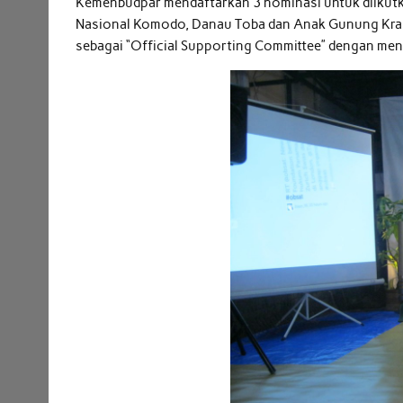
Kemenbudpar mendaftarkan 3 nominasi untuk diikutka
Nasional Komodo, Danau Toba dan Anak Gunung Kraka
sebagai “Official Supporting Committee” dengan mena