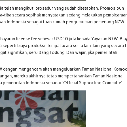
sia telah mengikuti prosedur yang sudah ditetapkan. Promosipun
ba-tiba secara sepihak menyatakan sedang melakukan pembicaraa
ikan Indonesia sebagai tuan rumah pengumuman pemenang N7W
ayaran license fee sebesar USD10 juta kepada Yayasan N7W. Bia
seperti biaya produksi, tempat acara serta lain-lain yang secara t
gat signifikan, seru Bang Todung. Dan wajar, jika pemerintah
 N7W dengan mengancam akan mengeluarkan Taman Nasional Komo
akangan, mereka akhirnya tetap mempertahankan Taman Nasional
pemerintah Indonesia sebagai “Official Supporting Committe”.