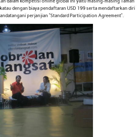
n dalam kompetisi online global ini yaitu masing-masing Taman
tau dengan biaya pendaftaran USD 199 serta mendaftarkan diri
ndatangani perjanjian “Standard Participation Agreement”.