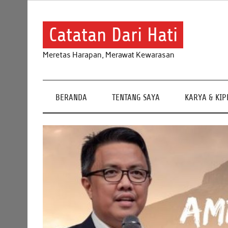
Skip
to
content
Catatan Dari Hati
Meretas Harapan, Merawat Kewarasan
BERANDA
TENTANG SAYA
KARYA & KI