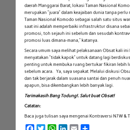
daerah Manggarai Barat, lokasi Taman Nasional Ko
merupakan “juara” dalam keajaiban dunia tanpa perl
Taman Nasional Komodo sebagai salah satu situs wari
saat ini adalah memperbaiki infrastruktur disana se
promosi, toh sejauh ini sebelum dan sesudah kont
promosi luas dimana-mana,” katanya.
Secara umum saya melihat pelaksanaan Obsat kali ini 
menyatakan “tidak kapok” untuk datang lagi berdiskus
penting untuk membuka ruang bertukar fikiran lebih 
sebelum acara. Ya, saya sepakat. Melalui diskusi Obs
dan tak berjarak dalam suasana santai dan penuh nua
apapun, bisa dikembangkan lebih banyak lagi.
Terimakasih Bang Todung!. Salut buat Obsat!
Catatan:
Baca juga tulisan saya mengenai Kontraversi N7W &
F
T
W
L
E
S