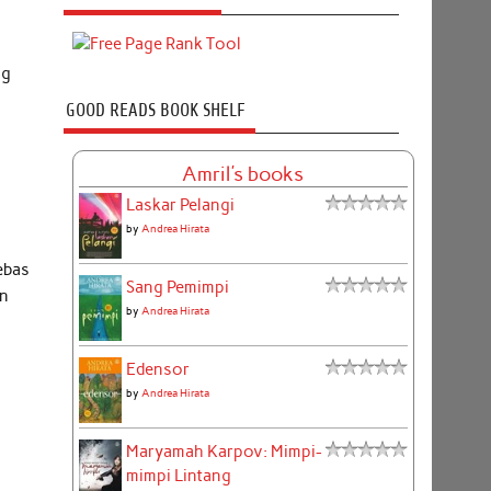
ng
GOOD READS BOOK SHELF
Amril's books
Laskar Pelangi
by
Andrea Hirata
ebas
Sang Pemimpi
an
by
Andrea Hirata
Edensor
by
Andrea Hirata
Maryamah Karpov: Mimpi-
mimpi Lintang