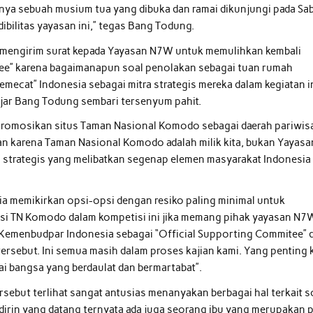
hanya sebuah musium tua yang dibuka dan ramai dikunjungi pada Sa
bilitas yayasan ini,” tegas Bang Todung.
h mengirim surat kepada Yayasan N7W untuk memulihkan kembali
tee” karena bagaimanapun soal penolakan sebagai tuan rumah
mecat” Indonesia sebagai mitra strategis mereka dalam kegiatan in
 ujar Bang Todung sembari tersenyum pahit.
promosikan situs Taman Nasional Komodo sebagai daerah pariwis
kan karena Taman Nasional Komodo adalah milik kita, bukan Yayasa
 strategis yang melibatkan segenap elemen masyarakat Indonesia
ia memikirkan opsi-opsi dengan resiko paling minimal untuk
asi TN Komodo dalam kompetisi ini jika memang pihak yayasan N7
 Kemenbudpar Indonesia sebagai “Official Supporting Commitee” 
ersebut. Ini semua masih dalam proses kajian kami. Yang penting k
ai bangsa yang berdaulat dan bermartabat”.
rsebut terlihat sangat antusias menanyakan berbagai hal terkait s
dirin yang datang ternyata ada juga seorang ibu yang merupakan p