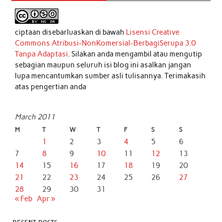
ciptaan disebarluaskan di bawah
Lisensi Creative
Commons Atribusi-NonKomersial-BerbagiSerupa 3.0
Tanpa Adaptasi
. Silakan anda mengambil atau mengutip
sebagian maupun seluruh isi blog ini asalkan jangan
lupa mencantumkan sumber asli tulisannya. Terimakasih
atas pengertian anda
March 2011
M
T
W
T
F
S
S
1
2
3
4
5
6
7
8
9
10
11
12
13
14
15
16
17
18
19
20
21
22
23
24
25
26
27
28
29
30
31
« Feb
Apr »