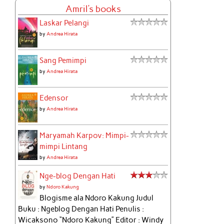
Amril's books
Laskar Pelangi
by
Andrea Hirata
Sang Pemimpi
by
Andrea Hirata
Edensor
by
Andrea Hirata
Maryamah Karpov: Mimpi-
mimpi Lintang
by
Andrea Hirata
Nge-blog Dengan Hati
by
Ndoro Kakung
Blogisme ala Ndoro Kakung Judul
Buku : Ngeblog Dengan Hati Penulis :
Wicaksono “Ndoro Kakung” Editor : Windy