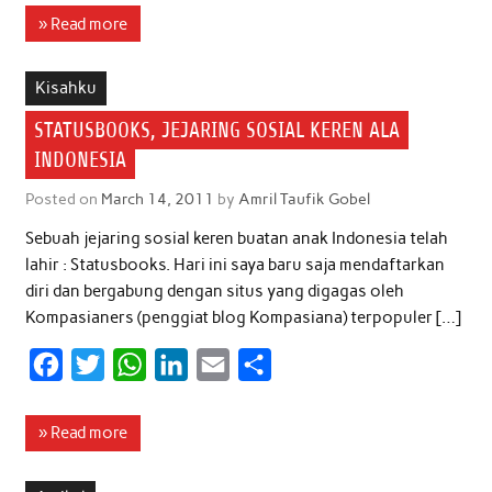
c
i
a
n
a
a
» Read more
e
t
t
k
i
r
b
t
s
e
l
e
Kisahku
o
e
A
d
STATUSBOOKS, JEJARING SOSIAL KEREN ALA
o
r
p
I
INDONESIA
k
p
n
Posted on
March 14, 2011
by
Amril Taufik Gobel
Sebuah jejaring sosial keren buatan anak Indonesia telah
lahir : Statusbooks. Hari ini saya baru saja mendaftarkan
diri dan bergabung dengan situs yang digagas oleh
Kompasianers (penggiat blog Kompasiana) terpopuler […]
F
T
W
L
E
S
a
w
h
i
m
h
c
i
a
n
a
a
» Read more
e
t
t
k
i
r