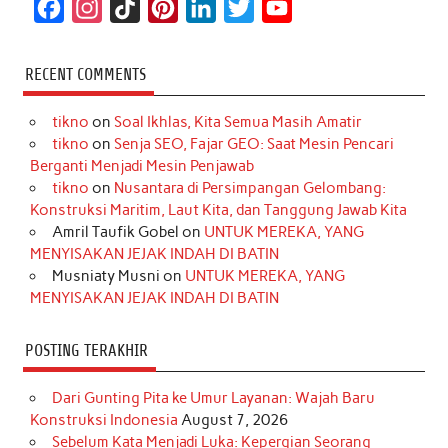
F
I
T
P
L
T
Y
a
n
i
i
i
w
o
c
s
k
n
n
i
u
RECENT COMMENTS
e
t
T
t
k
t
T
tikno
on
Soal Ikhlas, Kita Semua Masih Amatir
b
a
o
e
e
t
u
tikno
on
Senja SEO, Fajar GEO: Saat Mesin Pencari
o
g
k
r
d
e
b
Berganti Menjadi Mesin Penjawab
o
r
e
I
r
e
tikno
on
Nusantara di Persimpangan Gelombang:
Konstruksi Maritim, Laut Kita, dan Tanggung Jawab Kita
k
a
s
n
Amril Taufik Gobel
on
UNTUK MEREKA, YANG
m
t
MENYISAKAN JEJAK INDAH DI BATIN
Musniaty Musni
on
UNTUK MEREKA, YANG
MENYISAKAN JEJAK INDAH DI BATIN
POSTING TERAKHIR
Dari Gunting Pita ke Umur Layanan: Wajah Baru
Konstruksi Indonesia
August 7, 2026
Sebelum Kata Menjadi Luka: Kepergian Seorang