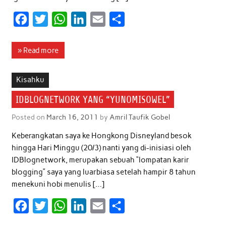
F
T
W
L
E
S
a
w
h
i
m
h
c
i
a
n
a
a
» Read more
e
t
t
k
i
r
b
t
s
e
l
e
Kisahku
o
e
A
d
IDBLOGNETWORK YANG “YUNOMISOWEL”
o
r
p
I
Posted on
March 16, 2011
by
Amril Taufik Gobel
k
p
n
Keberangkatan saya ke Hongkong Disneyland besok
hingga Hari Minggu (20/3) nanti yang di-inisiasi oleh
IDBlognetwork, merupakan sebuah “lompatan karir
blogging” saya yang luarbiasa setelah hampir 8 tahun
menekuni hobi menulis […]
F
T
W
L
E
S
a
w
h
i
m
h