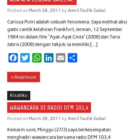
Posted on
March 28, 2011
by
Amril Taufik Gobel
Carissa Putri adalah sebuah fenomena. Saya melihat aksi
gadis cantik kelahiran Frankfurt, Jerman, 12 September
1984 ini dalam film “Ayat-Ayat Cinta” (2008) dan Tarix
Jabrix (2008) dengan takjub. Ia memiliki […]
F
T
W
L
E
S
a
w
h
i
m
h
c
i
a
n
a
a
» Read more
e
t
t
k
i
r
b
t
s
e
l
e
Kisahku
o
e
A
d
WAWANCARA DI RADIO DFM 103,4
o
r
p
I
Posted on
March 28, 2011
by
Amril Taufik Gobel
k
p
n
Kemarin sore, Minggu (27/3) saya berkesempatan
menghadiri wawancara bersama radio DFM 103,4