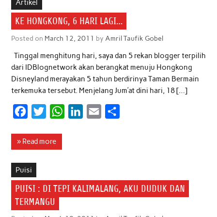
b
t
s
e
l
e
Artikel
o
e
A
d
KE HONGKONG, 6 HARI LAGI…
o
r
p
I
Posted on
March 12, 2011
by
Amril Taufik Gobel
k
p
n
Tinggal menghitung hari, saya dan 5 rekan blogger terpilih
dari IDBlognetwork akan berangkat menuju Hongkong
Disneyland merayakan 5 tahun berdirinya Taman Bermain
terkemuka tersebut. Menjelang Jum’at dini hari, 18 […]
F
T
W
L
E
S
a
w
h
i
m
h
c
i
a
n
a
a
» Read more
e
t
t
k
i
r
b
t
s
e
l
e
Puisi
o
e
A
d
PUISI : DI TEPI KALIMALANG, AKU DUDUK DAN
o
r
p
I
TERMANGU
k
p
n