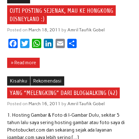
o
e
A
d
CUTI POSTING SEJENAK, MAU KE HONGKONG
o
r
p
I
DISNEYLAND :)
k
p
n
Posted on
March 18, 2011
by
Amril Taufik Gobel
F
T
W
L
E
S
a
w
h
i
m
h
c
i
a
n
a
a
» Read more
e
t
t
k
i
r
b
t
s
e
l
e
Kisahku
Rekomendasi
o
e
A
d
YANG “MELENGKING” DARI BLOGWALKING (42)
o
r
p
I
Posted on
March 16, 2011
by
Amril Taufik Gobel
k
p
n
1. Hosting Gambar & Foto di I-Gambar Dulu, sekitar 5
tahun lalu saya sering hosting gambar atau foto saya di
Photobucket.com dan sekarang sejak ada layanan
igambar.com saya lebih sering […]