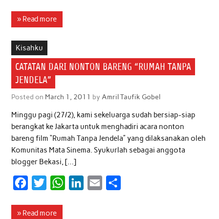
a
w
h
i
m
h
c
i
a
n
a
a
» Read more
e
t
t
k
i
r
b
t
s
e
l
e
Kisahku
o
e
A
d
CATATAN DARI NONTON BARENG “RUMAH TANPA
o
r
p
I
JENDELA”
k
p
n
Posted on
March 1, 2011
by
Amril Taufik Gobel
Minggu pagi (27/2), kami sekeluarga sudah bersiap-siap
berangkat ke Jakarta untuk menghadiri acara nonton
bareng film “Rumah Tanpa Jendela” yang dilaksanakan oleh
Komunitas Mata Sinema. Syukurlah sebagai anggota
blogger Bekasi, […]
F
T
W
L
E
S
a
w
h
i
m
h
c
i
a
n
a
a
» Read more