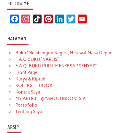
FOLLOW ME:
F
I
T
P
L
T
Y
a
n
i
i
i
w
o
c
s
k
n
n
i
u
HALAMAN
e
t
T
t
k
t
T
Buku “Membangun Negeri, Merawat Masa Depan
b
a
o
e
e
t
u
F.A.Q BUKU “NARSIS”
o
g
k
r
d
e
b
F.A.Q. BUKU PUISI “MENYESAP SENYAP”
o
r
e
I
r
e
Front Page
Karya & Kiprah
k
a
s
n
KOLEKSI E-BOOK
m
t
Kontak Saya
MY ARTICLE @YAHOO INDONESIA
Portofolio
Tentang Saya
ARSIP