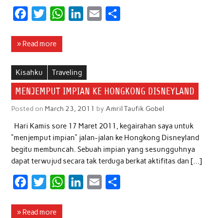
F
T
W
L
E
S
a
w
h
i
m
h
c
i
a
n
a
a
» Read more
e
t
t
k
i
r
b
t
s
e
l
e
Kisahku
Traveling
o
e
A
d
MENJEMPUT IMPIAN KE HONGKONG DISNEYLAND
o
r
p
I
Posted on
March 23, 2011
by
Amril Taufik Gobel
k
p
n
Hari Kamis sore 17 Maret 2011, kegairahan saya untuk
“menjemput impian” jalan-jalan ke Hongkong Disneyland
begitu membuncah. Sebuah impian yang sesungguhnya
dapat terwujud secara tak terduga berkat aktifitas dan […]
F
T
W
L
E
S
a
w
h
i
m
h
c
i
a
n
a
a
» Read more