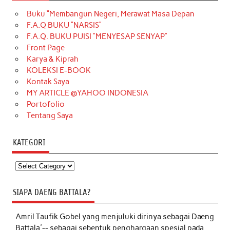
Buku “Membangun Negeri, Merawat Masa Depan
F.A.Q BUKU “NARSIS”
F.A.Q. BUKU PUISI “MENYESAP SENYAP”
Front Page
Karya & Kiprah
KOLEKSI E-BOOK
Kontak Saya
MY ARTICLE @YAHOO INDONESIA
Portofolio
Tentang Saya
KATEGORI
Kategori
SIAPA DAENG BATTALA?
Amril Taufik Gobel
yang menjuluki dirinya sebagai Daeng
Battala'-- sebagai sebentuk penghargaan spesial pada