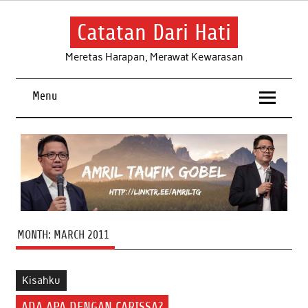
Skip
to
content
Catatan Dari Hati
Meretas Harapan, Merawat Kewarasan
Menu
MONTH:
MARCH 2011
Kisahku
ADA APA DENGAN CARISSA?