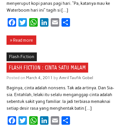
menyeruput kopi panas pagi hari. “Pa, katanya mau ke
Waterboom hari ini” tagih si […]
F
T
W
L
E
S
a
w
h
i
m
h
c
i
a
n
a
a
» Read more
e
t
t
k
i
r
b
t
s
e
l
e
Flash Fiction
o
e
A
d
FLASH FICTION : CINTA SATU MALAM
o
r
p
I
Posted on
March 4, 2011
by
Amril Taufik Gobel
k
p
n
Baginya, cinta adalah nonsens. Tak ada artinya. Dan Sia-
sia. Entahlah, lelaki itu selalu menganggap cinta adalah
sebentuk sakit yang familiar. Ia jadi terbiasa memaknai
setiap desir rasa yang menghentak batin […]
F
T
W
L
E
S