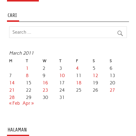
e
t
t
k
i
r
b
t
s
e
l
e
CARI
o
e
A
d
o
r
p
I
k
p
n
March 2011
M
T
W
T
F
S
S
1
2
3
4
5
6
7
8
9
10
11
12
13
14
15
16
17
18
19
20
21
22
23
24
25
26
27
28
29
30
31
« Feb
Apr »
HALAMAN