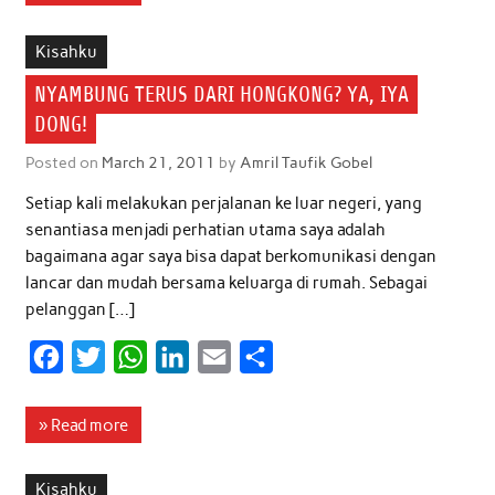
e
t
t
k
i
r
b
t
s
e
l
e
Kisahku
o
e
A
d
NYAMBUNG TERUS DARI HONGKONG? YA, IYA
o
r
p
I
DONG!
k
p
n
Posted on
March 21, 2011
by
Amril Taufik Gobel
Setiap kali melakukan perjalanan ke luar negeri, yang
senantiasa menjadi perhatian utama saya adalah
bagaimana agar saya bisa dapat berkomunikasi dengan
lancar dan mudah bersama keluarga di rumah. Sebagai
pelanggan […]
F
T
W
L
E
S
a
w
h
i
m
h
c
i
a
n
a
a
» Read more
e
t
t
k
i
r
b
t
s
e
l
e
Kisahku