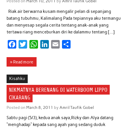
Posted on
March 10, 2011
by
Amril Taufik Gobel
Riak air berwarna kusam mengalir pelan di sepanjang
batang tubuhmu, Kalimalang Pada tepiannya aku termangu
dan menyesap segala cerita tentang anak-anak yang
tertawa riang menceburkan diri ke dalammu tentang […]
F
T
W
L
E
S
a
w
h
i
m
h
c
i
a
n
a
a
» Read more
e
t
t
k
i
r
b
t
s
e
l
e
Kisahku
o
e
A
d
NIKMATNYA BERENANG DI WATERBOOM LIPPO
o
r
p
I
CIKARANG
k
p
n
Posted on
March 8, 2011
by
Amril Taufik Gobel
Sabtu pagi (5/3), kedua anak saya,Rizky dan Alya datang
“menghadap” kepada sang ayah yang sedang duduk