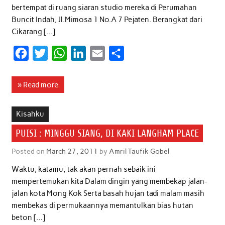
bertempat di ruang siaran studio mereka di Perumahan
Buncit Indah, Jl.Mimosa 1 No.A 7 Pejaten. Berangkat dari
Cikarang […]
F
T
W
L
E
S
a
w
h
i
m
h
c
i
a
n
a
a
» Read more
e
t
t
k
i
r
b
t
s
e
l
e
Kisahku
o
e
A
d
PUISI : MINGGU SIANG, DI KAKI LANGHAM PLACE
o
r
p
I
Posted on
March 27, 2011
by
Amril Taufik Gobel
k
p
n
Waktu, katamu, tak akan pernah sebaik ini
mempertemukan kita Dalam dingin yang membekap jalan-
jalan kota Mong Kok Serta basah hujan tadi malam masih
membekas di permukaannya memantulkan bias hutan
beton […]