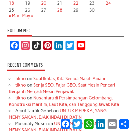
18
19
20
21
22
23
24
25
26
27
28
29
30
« Mar
May »
FOLLOW ME:
F
I
T
P
L
T
Y
a
n
i
i
i
w
o
c
s
k
n
n
i
u
RECENT COMMENTS
e
t
T
t
k
t
T
tikno
on
Soal Ikhlas, Kita Semua Masih Amatir
b
a
o
e
e
t
u
tikno
on
Senja SEO, Fajar GEO: Saat Mesin Pencari
o
g
k
r
d
e
b
Berganti Menjadi Mesin Penjawab
o
r
e
I
r
e
tikno
on
Nusantara di Persimpangan Gelombang:
Konstruksi Maritim, Laut Kita, dan Tanggung Jawab Kita
k
a
s
n
Amril Taufik Gobel
on
UNTUK MEREKA, YANG
m
t
MENYISAKAN JEJAK INDAH DI BATIN
Facebook
Twitter
WhatsApp
LinkedIn
Email
S
Musniaty Musni
on
UNTUK MEREKA, YANG
MENYISAKAN JEJAK INDAH DI BATIN