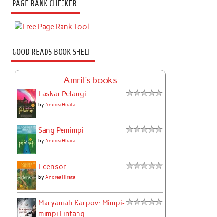
PAGE RANK CHECKER
GOOD READS BOOK SHELF
Amril's books
Laskar Pelangi
by
Andrea Hirata
Sang Pemimpi
by
Andrea Hirata
Edensor
by
Andrea Hirata
Maryamah Karpov: Mimpi-
mimpi Lintang