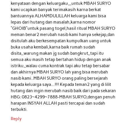
kenyataan dengan keluargaku,,,untuk MBAH SURYO
kami ucapkan banyak terimakasih karna berkat
bantuannya ALHAMDULILLAH keluarga kami bisa
lepas dari hutang dan masalah,karna nomor
“GHOIB”untuk pasang togel,hasil ritual MBAH SURYO
meman benar2 merubah nasib kami hanya sekejap,dan
disitulah aku berkesempatan kumpulkan uang untuk
buka usaha kembali,karna baik rumah sudah
disita,,warung makan jg sudah bangkrut,,tapi itu
semua aku masih tetap bertahan hidup dengan anak
istriku,,walau cuma kontrak tapi aku tetap bersabar
dan akhirnya MBAH SURYO lah yang bisa merubah
nasib kami..MBAH SURYO orang paling bersejarah
kepada keluarga saya…!!! Kepada teman2 yang di lilit
hutang dan ingin merubah nasib baik dari pada sekaran
HBG: 0823~4299~7888-MBAH SURYO,dengan penuh
harapan INSYAH ALLAH pasti tercapai dan sudah
terbukti.
Reply