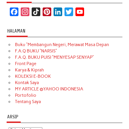
F
I
T
P
L
T
Y
a
n
i
i
i
w
o
c
s
k
n
n
i
u
HALAMAN
e
t
T
t
k
t
T
Buku “Membangun Negeri, Merawat Masa Depan
b
a
o
e
e
t
u
F.A.Q BUKU “NARSIS”
o
g
k
r
d
e
b
F.A.Q. BUKU PUISI “MENYESAP SENYAP”
o
r
e
I
r
e
Front Page
Karya & Kiprah
k
a
s
n
KOLEKSI E-BOOK
m
t
Kontak Saya
MY ARTICLE @YAHOO INDONESIA
Portofolio
Tentang Saya
ARSIP