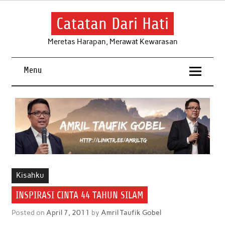
Skip
to
content
Catatan Dari Hati
Meretas Harapan, Merawat Kewarasan
Menu
Kisahku
INSPIRASI CINTA 44 TAHUN SILAM
Posted on
April 7, 2011
by
Amril Taufik Gobel