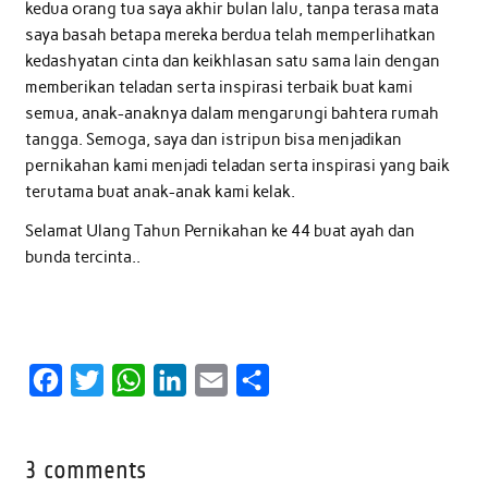
kedua orang tua saya akhir bulan lalu, tanpa terasa mata
saya basah betapa mereka berdua telah memperlihatkan
kedashyatan cinta dan keikhlasan satu sama lain dengan
memberikan teladan serta inspirasi terbaik buat kami
semua, anak-anaknya dalam mengarungi bahtera rumah
tangga. Semoga, saya dan istripun bisa menjadikan
pernikahan kami menjadi teladan serta inspirasi yang baik
terutama buat anak-anak kami kelak.
Selamat Ulang Tahun Pernikahan ke 44 buat ayah dan
bunda tercinta..
F
T
W
L
E
S
a
w
h
i
m
h
c
i
a
n
a
a
3 comments
e
t
t
k
i
r