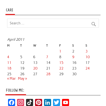
CARI
April 2011
M
T
W
T
F
S
S
1
2
3
4
5
6
7
8
9
10
11
12
13
14
15
16
17
18
19
20
21
22
23
24
25
26
27
28
29
30
« Mar
May »
FOLLOW ME:
F
I
T
P
L
T
Y