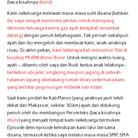
(baca kisahnya
disini
).
Kami sekeluarga melewati masa-masa sulit disana (bahkan
ibu saya sempat menerima jahitan untuk menopang
ekonomi keluarga karena gaji ayah kerapkali terlambat
datang)
dengan penuh kebahagiaan. Tak pernah sekalipun
ayah dan ibu mengeluh dan membuat kami, anak-anaknya
risau. Di akhir pekan,
kami beberapa kali menonton film di
bioskop MURNI Bone-Bone.
Untuk mengisi waktu luang,
ayah — dibantu oleh saya dan Budi, kedua anak lelakinya–
berkebun ubi jalar, singkong maupun jagung di sebuah
halaman lapang dibelakang rumah dinas sederhana kami
yang berlatar pegunungan Velbeek nan indah.
Saat kami pindah ke Kab.Maros (yang jaraknya jauh lebih
dekat dari Makassar, sekitar 30 km) ayah dan didukung
penuh oleh ibu membangun Perumteks (baca kisahnya
disini
) yang menjadi tempat kami sekeluarga bermukim.
Episode demi episode kehidupan kami lalui bersama
disana, termasuk ketika saya melalui masa-masa SMP, SMA