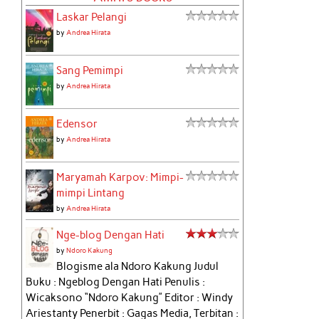
Laskar Pelangi
by
Andrea Hirata
Sang Pemimpi
by
Andrea Hirata
Edensor
by
Andrea Hirata
Maryamah Karpov: Mimpi-
mimpi Lintang
by
Andrea Hirata
Nge-blog Dengan Hati
by
Ndoro Kakung
Blogisme ala Ndoro Kakung Judul
Buku : Ngeblog Dengan Hati Penulis :
Wicaksono “Ndoro Kakung” Editor : Windy
Ariestanty Penerbit : Gagas Media, Terbitan :