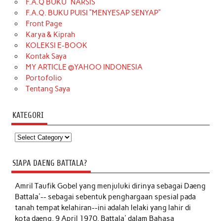
F.A.Q BUKU “NARSIS”
F.A.Q. BUKU PUISI “MENYESAP SENYAP”
Front Page
Karya & Kiprah
KOLEKSI E-BOOK
Kontak Saya
MY ARTICLE @YAHOO INDONESIA
Portofolio
Tentang Saya
KATEGORI
Kategori
SIAPA DAENG BATTALA?
Amril Taufik Gobel
yang menjuluki dirinya sebagai Daeng
Battala'-- sebagai sebentuk penghargaan spesial pada
tanah tempat kelahiran--ini adalah lelaki yang lahir di
kota daeng, 9 April 1970. Battala' dalam Bahasa