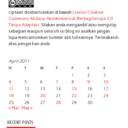
ciptaan disebarluaskan di bawah
Lisensi Creative
Commons Atribusi-NonKomersial-BerbagiSerupa 3.0
Tanpa Adaptasi
. Silakan anda mengambil atau mengutip
sebagian maupun seluruh isi blog ini asalkan jangan
lupa mencantumkan sumber asli tulisannya. Terimakasih
atas pengertian anda
April 2011
M
T
W
T
F
S
S
1
2
3
4
5
6
7
8
9
10
11
12
13
14
15
16
17
18
19
20
21
22
23
24
25
26
27
28
29
30
« Mar
May »
RECENT POSTS