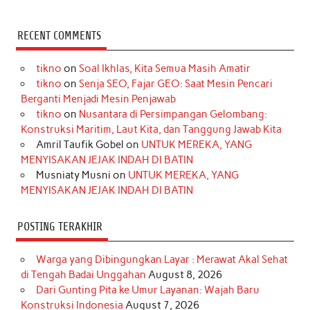
a
n
i
i
i
w
o
c
s
k
n
n
i
u
RECENT COMMENTS
e
t
T
t
k
t
T
tikno
on
Soal Ikhlas, Kita Semua Masih Amatir
b
a
o
e
e
t
u
tikno
on
Senja SEO, Fajar GEO: Saat Mesin Pencari
o
g
k
r
d
e
b
Berganti Menjadi Mesin Penjawab
o
r
e
I
r
e
tikno
on
Nusantara di Persimpangan Gelombang:
Konstruksi Maritim, Laut Kita, dan Tanggung Jawab Kita
k
a
s
n
Amril Taufik Gobel
on
UNTUK MEREKA, YANG
m
t
MENYISAKAN JEJAK INDAH DI BATIN
Musniaty Musni
on
UNTUK MEREKA, YANG
MENYISAKAN JEJAK INDAH DI BATIN
POSTING TERAKHIR
Warga yang Dibingungkan Layar : Merawat Akal Sehat
di Tengah Badai Unggahan
August 8, 2026
Dari Gunting Pita ke Umur Layanan: Wajah Baru
Konstruksi Indonesia
August 7, 2026