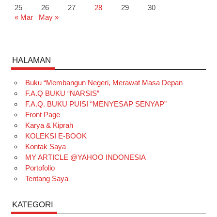
25
26
27
28
29
30
« Mar
May »
HALAMAN
Buku “Membangun Negeri, Merawat Masa Depan
F.A.Q BUKU “NARSIS”
F.A.Q. BUKU PUISI “MENYESAP SENYAP”
Front Page
Karya & Kiprah
KOLEKSI E-BOOK
Kontak Saya
MY ARTICLE @YAHOO INDONESIA
Portofolio
Tentang Saya
KATEGORI