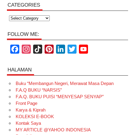
CATEGORIES
Categories
FOLLOW ME:
F
I
T
P
L
T
Y
a
n
i
i
i
w
o
c
s
k
n
n
i
u
HALAMAN
e
t
T
t
k
t
T
Buku “Membangun Negeri, Merawat Masa Depan
b
a
o
e
e
t
u
F.A.Q BUKU “NARSIS”
o
g
k
r
d
e
b
F.A.Q. BUKU PUISI “MENYESAP SENYAP”
o
r
e
I
r
e
Front Page
Karya & Kiprah
k
a
s
n
KOLEKSI E-BOOK
m
t
Kontak Saya
MY ARTICLE @YAHOO INDONESIA