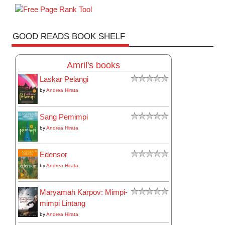
GOOD READS BOOK SHELF
Amril's books
Laskar Pelangi
by
Andrea Hirata
Sang Pemimpi
by
Andrea Hirata
Edensor
by
Andrea Hirata
Maryamah Karpov: Mimpi-
mimpi Lintang
by
Andrea Hirata