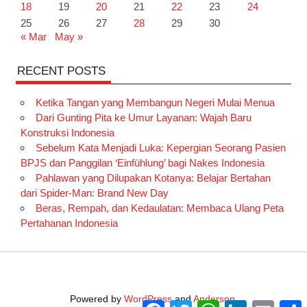
18
19
20
21
22
23
24
25
26
27
28
29
30
« Mar
May »
RECENT POSTS
Ketika Tangan yang Membangun Negeri Mulai Menua
Dari Gunting Pita ke Umur Layanan: Wajah Baru
Konstruksi Indonesia
Sebelum Kata Menjadi Luka: Kepergian Seorang Pasien
BPJS dan Panggilan ‘Einfühlung’ bagi Nakes Indonesia
Pahlawan yang Dilupakan Kotanya: Belajar Bertahan
dari Spider-Man: Brand New Day
Beras, Rempah, dan Kedaulatan: Membaca Ulang Peta
Pertahanan Indonesia
Powered by
WordPress
and
Anderson
.
Facebook
Twitter
WhatsApp
LinkedIn
Email
S