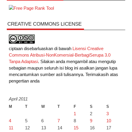
CREATIVE COMMONS LICENSE
ciptaan disebarluaskan di bawah
Lisensi Creative
Commons Atribusi-NonKomersial-BerbagiSerupa 3.0
Tanpa Adaptasi
. Silakan anda mengambil atau mengutip
sebagian maupun seluruh isi blog ini asalkan jangan lupa
mencantumkan sumber asli tulisannya. Terimakasih atas
pengertian anda
April 2011
M
T
W
T
F
S
S
1
2
3
4
5
6
7
8
9
10
11
12
13
14
15
16
17