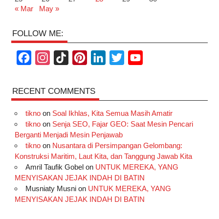
« Mar
May »
FOLLOW ME:
F
I
T
P
L
T
Y
a
n
i
i
i
w
o
c
s
k
n
n
i
u
RECENT COMMENTS
e
t
T
t
k
t
T
tikno
on
Soal Ikhlas, Kita Semua Masih Amatir
b
a
o
e
e
t
u
tikno
on
Senja SEO, Fajar GEO: Saat Mesin Pencari
o
g
k
r
d
e
b
Berganti Menjadi Mesin Penjawab
o
r
e
I
r
e
tikno
on
Nusantara di Persimpangan Gelombang:
Konstruksi Maritim, Laut Kita, dan Tanggung Jawab Kita
k
a
s
n
Amril Taufik Gobel
on
UNTUK MEREKA, YANG
m
t
MENYISAKAN JEJAK INDAH DI BATIN
Musniaty Musni
on
UNTUK MEREKA, YANG
MENYISAKAN JEJAK INDAH DI BATIN