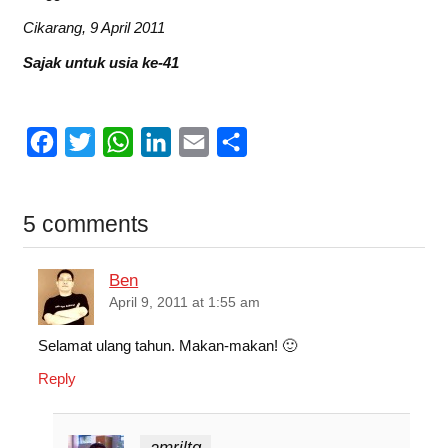
Cikarang, 9 April 2011
Sajak untuk usia ke-41
F
T
W
L
E
S
a
w
h
i
m
h
c
i
a
n
a
a
5 comments
e
t
t
k
i
r
b
t
s
e
l
e
Ben
o
e
A
d
April 9, 2011 at 1:55 am
o
r
p
I
Selamat ulang tahun. Makan-makan! 🙂
k
p
n
Reply
amriltg