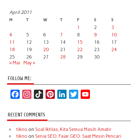
April 2011
M
T
W
T
F
S
S
1
2
3
4
5
6
7
8
9
10
11
12
13
14
15
16
17
18
19
20
21
22
23
24
25
26
27
28
29
30
« Mar
May »
FOLLOW ME:
F
I
T
P
L
T
Y
a
n
i
i
i
w
o
c
s
k
n
n
i
u
RECENT COMMENTS
e
t
T
t
k
t
T
tikno
on
Soal Ikhlas, Kita Semua Masih Amatir
b
a
o
e
e
t
u
tikno
on
Senja SEO, Fajar GEO: Saat Mesin Pencari