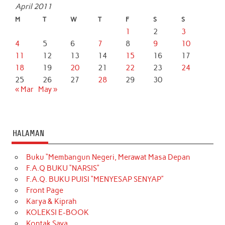
April 2011
M
T
W
T
F
S
S
1
2
3
4
5
6
7
8
9
10
11
12
13
14
15
16
17
18
19
20
21
22
23
24
25
26
27
28
29
30
« Mar
May »
HALAMAN
Buku “Membangun Negeri, Merawat Masa Depan
F.A.Q BUKU “NARSIS”
F.A.Q. BUKU PUISI “MENYESAP SENYAP”
Front Page
Karya & Kiprah
KOLEKSI E-BOOK
Kontak Saya