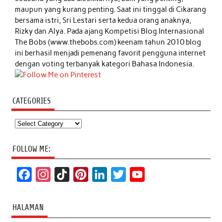
maupun yang kurang penting. Saat ini tinggal di Cikarang
bersama istri, Sri Lestari serta kedua orang anaknya,
Rizky dan Alya. Pada ajang Kompetisi Blog Internasional
The Bobs (www.thebobs.com) keenam tahun 2010 blog
ini berhasil menjadi pemenang favorit pengguna internet
dengan voting terbanyak kategori Bahasa Indonesia.
CATEGORIES
Categories
FOLLOW ME:
F
I
T
P
L
T
Y
a
n
i
i
i
w
o
c
s
k
n
n
i
u
HALAMAN
e
t
T
t
k
t
T