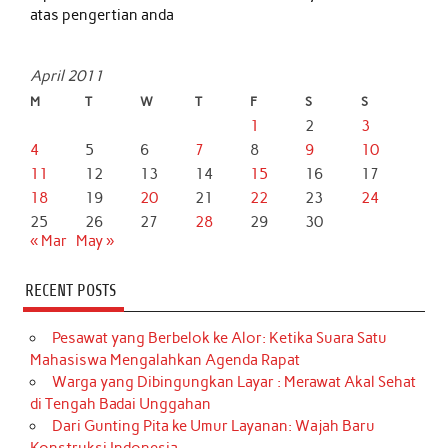
atas pengertian anda
April 2011
M
T
W
T
F
S
S
1
2
3
4
5
6
7
8
9
10
11
12
13
14
15
16
17
18
19
20
21
22
23
24
25
26
27
28
29
30
« Mar
May »
RECENT POSTS
Pesawat yang Berbelok ke Alor: Ketika Suara Satu
Mahasiswa Mengalahkan Agenda Rapat
Warga yang Dibingungkan Layar : Merawat Akal Sehat
di Tengah Badai Unggahan
Dari Gunting Pita ke Umur Layanan: Wajah Baru
Konstruksi Indonesia