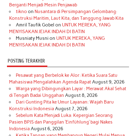
o
g
k
r
d
e
b
Berganti Menjadi Mesin Penjawab
o
r
e
I
r
e
tikno
on
Nusantara di Persimpangan Gelombang:
Konstruksi Maritim, Laut Kita, dan Tanggung Jawab Kita
k
a
s
n
Amril Taufik Gobel
on
UNTUK MEREKA, YANG
m
t
MENYISAKAN JEJAK INDAH DI BATIN
Musniaty Musni
on
UNTUK MEREKA, YANG
MENYISAKAN JEJAK INDAH DI BATIN
POSTING TERAKHIR
Pesawat yang Berbelok ke Alor: Ketika Suara Satu
Mahasiswa Mengalahkan Agenda Rapat
August 9, 2026
Warga yang Dibingungkan Layar : Merawat Akal Sehat
di Tengah Badai Unggahan
August 8, 2026
Dari Gunting Pita ke Umur Layanan: Wajah Baru
Konstruksi Indonesia
August 7, 2026
Sebelum Kata Menjadi Luka: Kepergian Seorang
Pasien BPJS dan Panggilan ‘Einfühlung’ bagi Nakes
Indonesia
August 6, 2026
Ketika Tangan yang Membangun Negeri Mulai Menua