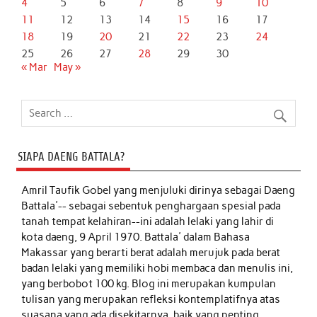
4
5
6
7
8
9
10
11
12
13
14
15
16
17
18
19
20
21
22
23
24
25
26
27
28
29
30
« Mar
May »
SIAPA DAENG BATTALA?
Amril Taufik Gobel
yang menjuluki dirinya sebagai Daeng
Battala'-- sebagai sebentuk penghargaan spesial pada
tanah tempat kelahiran--ini adalah lelaki yang lahir di
kota daeng, 9 April 1970. Battala' dalam Bahasa
Makassar yang berarti berat adalah merujuk pada berat
badan lelaki yang memiliki hobi membaca dan menulis ini,
yang berbobot 100 kg. Blog ini merupakan kumpulan
tulisan yang merupakan refleksi kontemplatifnya atas
suasana yang ada disekitarnya, baik yang penting,