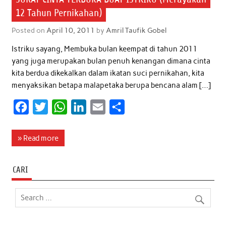
12 Tahun Pernikahan)
Posted on
April 10, 2011
by
Amril Taufik Gobel
Istriku sayang, Membuka bulan keempat di tahun 2011
yang juga merupakan bulan penuh kenangan dimana cinta
kita berdua dikekalkan dalam ikatan suci pernikahan, kita
menyaksikan betapa malapetaka berupa bencana alam […]
F
T
W
L
E
S
a
w
h
i
m
h
c
i
a
n
a
a
» Read more
e
t
t
k
i
r
b
t
s
e
l
e
CARI
o
e
A
d
o
r
p
I
k
p
n