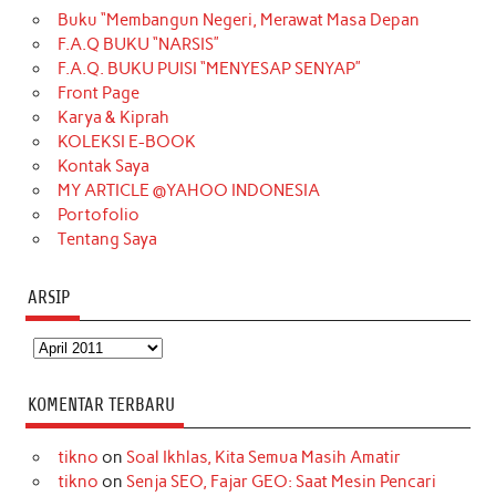
Buku “Membangun Negeri, Merawat Masa Depan
b
a
o
e
e
t
u
F.A.Q BUKU “NARSIS”
o
g
k
r
d
e
b
F.A.Q. BUKU PUISI “MENYESAP SENYAP”
o
r
e
I
r
e
Front Page
Karya & Kiprah
k
a
s
n
KOLEKSI E-BOOK
m
t
Kontak Saya
MY ARTICLE @YAHOO INDONESIA
Portofolio
Tentang Saya
ARSIP
Arsip
KOMENTAR TERBARU
tikno
on
Soal Ikhlas, Kita Semua Masih Amatir
tikno
on
Senja SEO, Fajar GEO: Saat Mesin Pencari