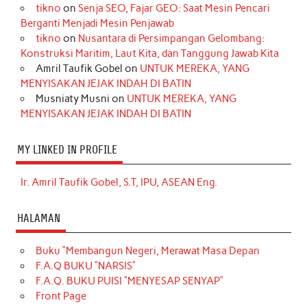
tikno
on
Senja SEO, Fajar GEO: Saat Mesin Pencari
Berganti Menjadi Mesin Penjawab
tikno
on
Nusantara di Persimpangan Gelombang:
Konstruksi Maritim, Laut Kita, dan Tanggung Jawab Kita
Amril Taufik Gobel
on
UNTUK MEREKA, YANG
MENYISAKAN JEJAK INDAH DI BATIN
Musniaty Musni
on
UNTUK MEREKA, YANG
MENYISAKAN JEJAK INDAH DI BATIN
MY LINKED IN PROFILE
Ir. Amril Taufik Gobel, S.T, IPU, ASEAN Eng.
HALAMAN
Buku “Membangun Negeri, Merawat Masa Depan
F.A.Q BUKU “NARSIS”
F.A.Q. BUKU PUISI “MENYESAP SENYAP”
Front Page