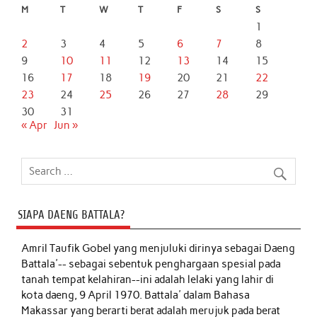
M
T
W
T
F
S
S
1
2
3
4
5
6
7
8
9
10
11
12
13
14
15
16
17
18
19
20
21
22
23
24
25
26
27
28
29
30
31
« Apr
Jun »
SIAPA DAENG BATTALA?
Amril Taufik Gobel
yang menjuluki dirinya sebagai Daeng
Battala'-- sebagai sebentuk penghargaan spesial pada
tanah tempat kelahiran--ini adalah lelaki yang lahir di
kota daeng, 9 April 1970. Battala' dalam Bahasa
Makassar yang berarti berat adalah merujuk pada berat