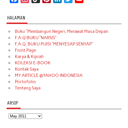
a
n
i
i
i
w
o
c
s
k
n
n
i
u
HALAMAN
e
t
T
t
k
t
T
Buku “Membangun Negeri, Merawat Masa Depan
b
a
o
e
e
t
u
F.A.Q BUKU “NARSIS”
o
g
k
r
d
e
b
F.A.Q. BUKU PUISI “MENYESAP SENYAP”
o
r
e
I
r
e
Front Page
Karya & Kiprah
k
a
s
n
KOLEKSI E-BOOK
m
t
Kontak Saya
MY ARTICLE @YAHOO INDONESIA
Portofolio
Tentang Saya
ARSIP
Arsip