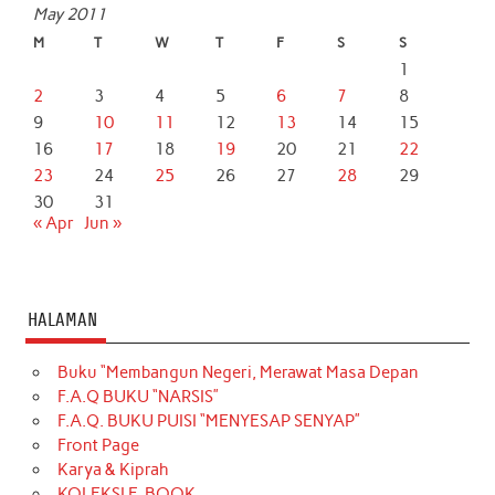
May 2011
M
T
W
T
F
S
S
1
2
3
4
5
6
7
8
9
10
11
12
13
14
15
16
17
18
19
20
21
22
23
24
25
26
27
28
29
30
31
« Apr
Jun »
HALAMAN
Buku “Membangun Negeri, Merawat Masa Depan
F.A.Q BUKU “NARSIS”
F.A.Q. BUKU PUISI “MENYESAP SENYAP”
Front Page
Karya & Kiprah
KOLEKSI E-BOOK