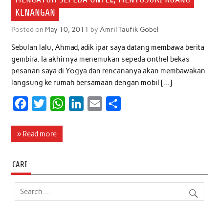
KENANGAN
Posted on
May 10, 2011
by
Amril Taufik Gobel
Sebulan lalu, Ahmad, adik ipar saya datang membawa berita
gembira. Ia akhirnya menemukan sepeda onthel bekas
pesanan saya di Yogya dan rencananya akan membawakan
langsung ke rumah bersamaan dengan mobil […]
F
T
W
L
E
S
a
w
h
i
m
h
c
i
a
n
a
a
» Read more
e
t
t
k
i
r
b
t
s
e
l
e
CARI
o
e
A
d
o
r
p
I
k
p
n