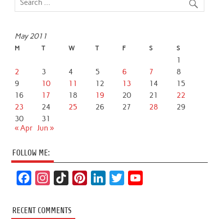
May 2011
M
T
W
T
F
S
S
1
2
3
4
5
6
7
8
9
10
11
12
13
14
15
16
17
18
19
20
21
22
23
24
25
26
27
28
29
30
31
« Apr
Jun »
FOLLOW ME:
F
I
T
P
L
T
Y
a
n
i
i
i
w
o
c
s
k
n
n
i
u
RECENT COMMENTS