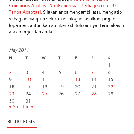
Commons Atribusi-NonKomersial-BerbagiSerupa 3.0
Tanpa Adaptasi
. Silakan anda mengambil atau mengutip
sebagian maupun seluruh isi blog ini asalkan jangan
lupa mencantumkan sumber asli tulisannya. Terimakasih
atas pengertian anda
May 2011
M
T
W
T
F
S
S
1
2
3
4
5
6
7
8
9
10
11
12
13
14
15
16
17
18
19
20
21
22
23
24
25
26
27
28
29
30
31
« Apr
Jun »
RECENT POSTS