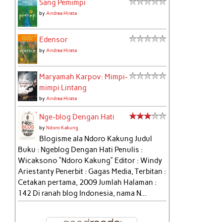
Sang Pemimpi
by
Andrea Hirata
Edensor
by
Andrea Hirata
Maryamah Karpov: Mimpi-
mimpi Lintang
by
Andrea Hirata
Nge-blog Dengan Hati
by
Ndoro Kakung
Blogisme ala Ndoro Kakung Judul
Buku : Ngeblog Dengan Hati Penulis :
Wicaksono “Ndoro Kakung” Editor : Windy
Ariestanty Penerbit : Gagas Media, Terbitan :
Cetakan pertama, 2009 Jumlah Halaman :
142 Di ranah blog Indonesia, nama N...