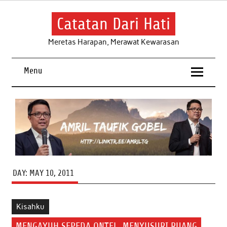
Skip
to
content
Catatan Dari Hati
Meretas Harapan, Merawat Kewarasan
Menu
DAY:
MAY 10, 2011
Kisahku
MENGAYUH SEPEDA ONTEL, MENYUSURI RUANG