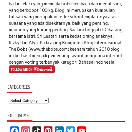
badan lelaki yang memiliki hobi membaca dan menulis ini,
yang berbobot 100 kg. Blog ini merupakan kumpulan
tulisan yang merupakan refleksi kontemplatifnya atas
suasana yang ada disekitarnya, baik yang penting,
maupun yang kurang penting. Saat ini tinggal di Cikarang
bersama istri, Sri Lestari serta kedua orang anaknya,
Rizky dan Alya. Pada ajang Kompetisi Blog Internasional
The Bobs (www.thebobs.com) keenam tahun 2010 blog
ini berhasil menjadi pemenang favorit pengguna internet
dengan voting terbanyak kategori Bahasa Indonesia.
CATEGORIES
Categories
FOLLOW ME:
F
I
T
P
L
T
Y