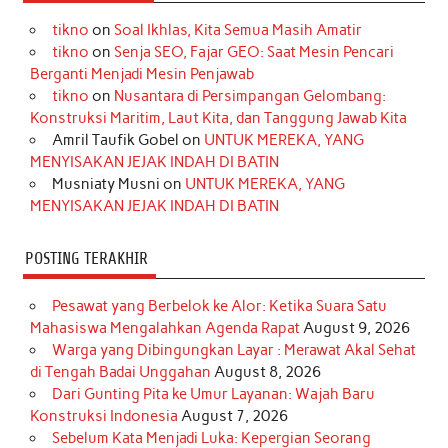
e
t
T
t
k
t
T
tikno
on
Soal Ikhlas, Kita Semua Masih Amatir
b
a
o
e
e
t
u
tikno
on
Senja SEO, Fajar GEO: Saat Mesin Pencari
o
g
k
r
d
e
b
Berganti Menjadi Mesin Penjawab
o
r
e
I
r
e
tikno
on
Nusantara di Persimpangan Gelombang:
Konstruksi Maritim, Laut Kita, dan Tanggung Jawab Kita
k
a
s
n
Amril Taufik Gobel
on
UNTUK MEREKA, YANG
m
t
MENYISAKAN JEJAK INDAH DI BATIN
Musniaty Musni
on
UNTUK MEREKA, YANG
MENYISAKAN JEJAK INDAH DI BATIN
POSTING TERAKHIR
Pesawat yang Berbelok ke Alor: Ketika Suara Satu
Mahasiswa Mengalahkan Agenda Rapat
August 9, 2026
Warga yang Dibingungkan Layar : Merawat Akal Sehat
di Tengah Badai Unggahan
August 8, 2026
Dari Gunting Pita ke Umur Layanan: Wajah Baru
Konstruksi Indonesia
August 7, 2026
Sebelum Kata Menjadi Luka: Kepergian Seorang