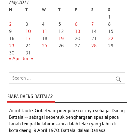
May 2011
M
T
W
T
F
S
S
1
2
3
4
5
6
7
8
9
10
11
12
13
14
15
16
17
18
19
20
21
22
23
24
25
26
27
28
29
30
31
« Apr
Jun »
SIAPA DAENG BATTALA?
Amril Taufik Gobel
yang menjuluki dirinya sebagai Daeng
Battala'-- sebagai sebentuk penghargaan spesial pada
tanah tempat kelahiran--ini adalah lelaki yang lahir di
kota daeng, 9 April 1970. Battala' dalam Bahasa