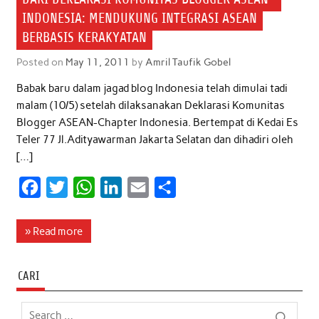
INDONESIA: MENDUKUNG INTEGRASI ASEAN
BERBASIS KERAKYATAN
Posted on
May 11, 2011
by
Amril Taufik Gobel
Babak baru dalam jagad blog Indonesia telah dimulai tadi
malam (10/5) setelah dilaksanakan Deklarasi Komunitas
Blogger ASEAN-Chapter Indonesia. Bertempat di Kedai Es
Teler 77 Jl.Adityawarman Jakarta Selatan dan dihadiri oleh
[…]
F
T
W
L
E
S
a
w
h
i
m
h
c
i
a
n
a
a
» Read more
e
t
t
k
i
r
b
t
s
e
l
e
CARI
o
e
A
d
o
r
p
I