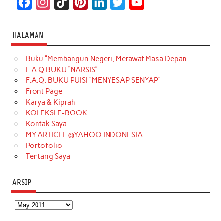
F
I
T
P
L
T
Y
a
n
i
i
i
w
o
c
s
k
n
n
i
u
HALAMAN
e
t
T
t
k
t
T
Buku “Membangun Negeri, Merawat Masa Depan
b
a
o
e
e
t
u
F.A.Q BUKU “NARSIS”
o
g
k
r
d
e
b
F.A.Q. BUKU PUISI “MENYESAP SENYAP”
o
r
e
I
r
e
Front Page
Karya & Kiprah
k
a
s
n
KOLEKSI E-BOOK
m
t
Kontak Saya
MY ARTICLE @YAHOO INDONESIA
Portofolio
Tentang Saya
ARSIP
Arsip