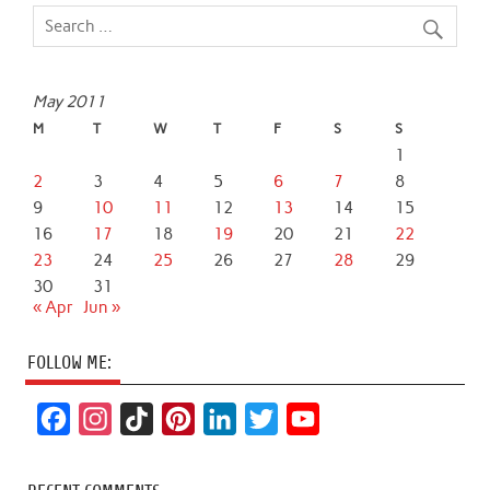
May 2011
M
T
W
T
F
S
S
1
2
3
4
5
6
7
8
9
10
11
12
13
14
15
16
17
18
19
20
21
22
23
24
25
26
27
28
29
30
31
« Apr
Jun »
FOLLOW ME:
F
I
T
P
L
T
Y
a
n
i
i
i
w
o
c
s
k
n
n
i
u