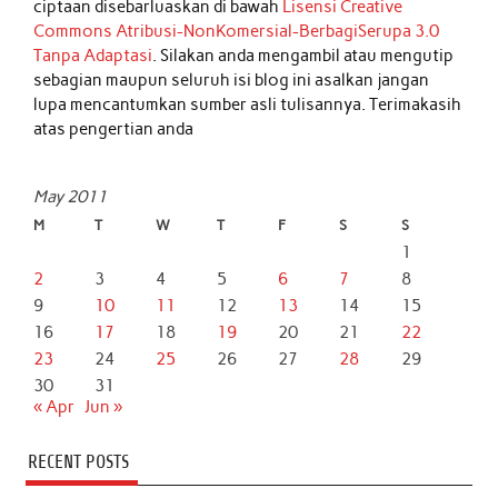
ciptaan disebarluaskan di bawah
Lisensi Creative
Commons Atribusi-NonKomersial-BerbagiSerupa 3.0
Tanpa Adaptasi
. Silakan anda mengambil atau mengutip
sebagian maupun seluruh isi blog ini asalkan jangan
lupa mencantumkan sumber asli tulisannya. Terimakasih
atas pengertian anda
May 2011
M
T
W
T
F
S
S
1
2
3
4
5
6
7
8
9
10
11
12
13
14
15
16
17
18
19
20
21
22
23
24
25
26
27
28
29
30
31
« Apr
Jun »
RECENT POSTS