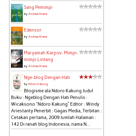
Sang Pemimpi
by
Andrea Hirata
Edensor
by
Andrea Hirata
Maryamah Karpov: Mimpi-
mimpi Lintang
by
Andrea Hirata
Nge-blog Dengan Hati
by
Ndoro Kakung
Blogisme ala Ndoro Kakung Judul
Buku : Ngeblog Dengan Hati Penulis :
Wicaksono “Ndoro Kakung” Editor : Windy
Ariestanty Penerbit : Gagas Media, Terbitan :
Cetakan pertama, 2009 Jumlah Halaman :
142 Di ranah blog Indonesia, nama N...