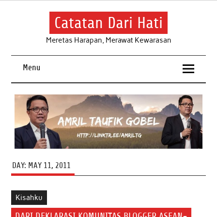
Skip
to
content
Catatan Dari Hati
Meretas Harapan, Merawat Kewarasan
Menu
DAY:
MAY 11, 2011
Kisahku
DARI DEKLARASI KOMUNITAS BLOGGER ASEAN-