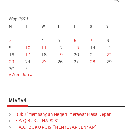
k
p
n
May 2011
M
T
W
T
F
S
S
1
2
3
4
5
6
7
8
9
10
11
12
13
14
15
16
17
18
19
20
21
22
23
24
25
26
27
28
29
30
31
« Apr
Jun »
HALAMAN
Buku “Membangun Negeri, Merawat Masa Depan
F.A.Q BUKU “NARSIS”
F.A.Q. BUKU PUISI “MENYESAP SENYAP”