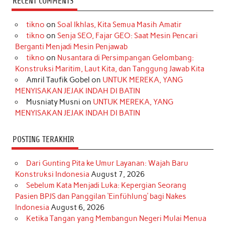
RECENT COMMENTS
e
t
T
t
k
t
T
tikno
on
Soal Ikhlas, Kita Semua Masih Amatir
b
a
o
e
e
t
u
tikno
on
Senja SEO, Fajar GEO: Saat Mesin Pencari
o
g
k
r
d
e
b
Berganti Menjadi Mesin Penjawab
o
r
e
I
r
e
tikno
on
Nusantara di Persimpangan Gelombang:
Konstruksi Maritim, Laut Kita, dan Tanggung Jawab Kita
k
a
s
n
Amril Taufik Gobel
on
UNTUK MEREKA, YANG
m
t
MENYISAKAN JEJAK INDAH DI BATIN
Musniaty Musni
on
UNTUK MEREKA, YANG
MENYISAKAN JEJAK INDAH DI BATIN
POSTING TERAKHIR
Dari Gunting Pita ke Umur Layanan: Wajah Baru
Konstruksi Indonesia
August 7, 2026
Sebelum Kata Menjadi Luka: Kepergian Seorang
Pasien BPJS dan Panggilan ‘Einfühlung’ bagi Nakes
Indonesia
August 6, 2026
Ketika Tangan yang Membangun Negeri Mulai Menua