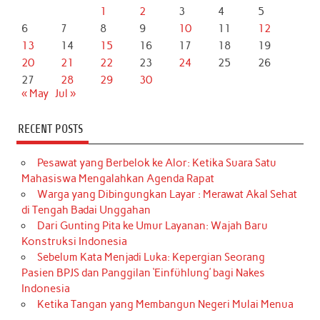
1
2
3
4
5
6
7
8
9
10
11
12
13
14
15
16
17
18
19
20
21
22
23
24
25
26
27
28
29
30
« May
Jul »
RECENT POSTS
Pesawat yang Berbelok ke Alor: Ketika Suara Satu
Mahasiswa Mengalahkan Agenda Rapat
Warga yang Dibingungkan Layar : Merawat Akal Sehat
di Tengah Badai Unggahan
Dari Gunting Pita ke Umur Layanan: Wajah Baru
Konstruksi Indonesia
Sebelum Kata Menjadi Luka: Kepergian Seorang
Pasien BPJS dan Panggilan ‘Einfühlung’ bagi Nakes
Indonesia
Ketika Tangan yang Membangun Negeri Mulai Menua