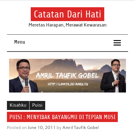
Skip
to
content
Catatan Dari Hati
Meretas Harapan, Merawat Kewarasan
Menu
Kisahku
Puisi
PUISI : MENYIBAK BAYANGMU DI TEPIAN MUSI
Posted on
June 10, 2011
by
Amril Taufik Gobel