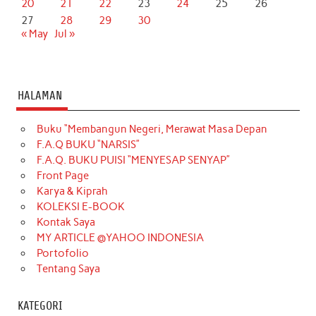
20
21
22
23
24
25
26
27
28
29
30
« May
Jul »
HALAMAN
Buku “Membangun Negeri, Merawat Masa Depan
F.A.Q BUKU “NARSIS”
F.A.Q. BUKU PUISI “MENYESAP SENYAP”
Front Page
Karya & Kiprah
KOLEKSI E-BOOK
Kontak Saya
MY ARTICLE @YAHOO INDONESIA
Portofolio
Tentang Saya
KATEGORI