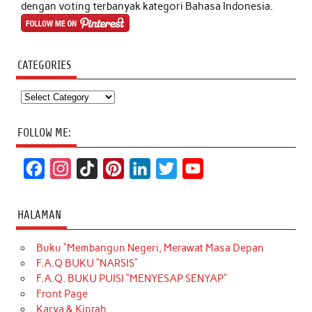
dengan voting terbanyak kategori Bahasa Indonesia.
CATEGORIES
Categories
FOLLOW ME:
F
I
T
P
L
T
Y
a
n
i
i
i
w
o
c
s
k
n
n
i
u
HALAMAN
e
t
T
t
k
t
T
Buku “Membangun Negeri, Merawat Masa Depan
b
a
o
e
e
t
u
F.A.Q BUKU “NARSIS”
o
g
k
r
d
e
b
F.A.Q. BUKU PUISI “MENYESAP SENYAP”
o
r
e
I
r
e
Front Page
Karya & Kiprah