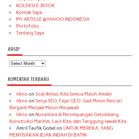
k
a
s
n
KOLEKSI E-BOOK
m
t
Kontak Saya
MY ARTICLE @YAHOO INDONESIA
Portofolio
Tentang Saya
ARSIP
Arsip
KOMENTAR TERBARU
tikno
on
Soal Ikhlas, Kita Semua Masih Amatir
tikno
on
Senja SEO, Fajar GEO: Saat Mesin Pencari
Berganti Menjadi Mesin Penjawab
tikno
on
Nusantara di Persimpangan Gelombang:
Konstruksi Maritim, Laut Kita, dan Tanggung Jawab Kita
Amril Taufik Gobel
on
UNTUK MEREKA, YANG
MENYISAKAN JEJAK INDAH DI BATIN