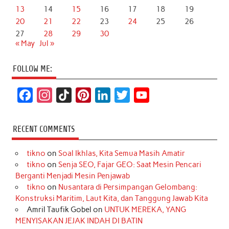
13
14
15
16
17
18
19
20
21
22
23
24
25
26
27
28
29
30
« May
Jul »
FOLLOW ME:
F
I
T
P
L
T
Y
a
n
i
i
i
w
o
c
s
k
n
n
i
u
RECENT COMMENTS
e
t
T
t
k
t
T
tikno
on
Soal Ikhlas, Kita Semua Masih Amatir
b
a
o
e
e
t
u
tikno
on
Senja SEO, Fajar GEO: Saat Mesin Pencari
o
g
k
r
d
e
b
Berganti Menjadi Mesin Penjawab
o
r
e
I
r
e
tikno
on
Nusantara di Persimpangan Gelombang:
Konstruksi Maritim, Laut Kita, dan Tanggung Jawab Kita
k
a
s
n
Amril Taufik Gobel
on
UNTUK MEREKA, YANG
m
t
MENYISAKAN JEJAK INDAH DI BATIN