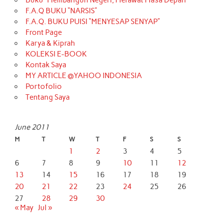
F.A.Q BUKU “NARSIS”
F.A.Q. BUKU PUISI “MENYESAP SENYAP”
Front Page
Karya & Kiprah
KOLEKSI E-BOOK
Kontak Saya
MY ARTICLE @YAHOO INDONESIA
Portofolio
Tentang Saya
June 2011
M
T
W
T
F
S
S
1
2
3
4
5
6
7
8
9
10
11
12
13
14
15
16
17
18
19
20
21
22
23
24
25
26
27
28
29
30
« May
Jul »