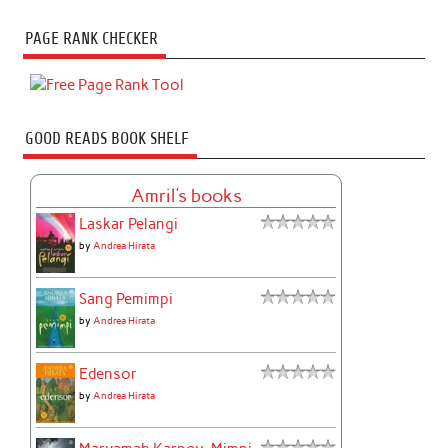
PAGE RANK CHECKER
GOOD READS BOOK SHELF
Amril's books
Laskar Pelangi
by
Andrea Hirata
Sang Pemimpi
by
Andrea Hirata
Edensor
by
Andrea Hirata