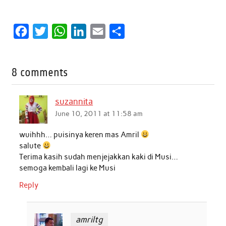
F
T
W
L
E
S
a
w
h
i
m
h
c
i
a
n
a
a
8 comments
e
t
t
k
i
r
b
t
s
e
l
e
suzannita
o
e
A
d
June 10, 2011 at 11:58 am
o
r
p
I
wuihhh… puisinya keren mas Amril
k
p
n
salute
Terima kasih sudah menjejakkan kaki di Musi…
semoga kembali lagi ke Musi
Reply
amriltg