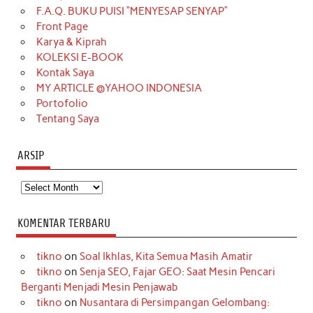
o
g
k
r
d
e
b
F.A.Q. BUKU PUISI “MENYESAP SENYAP”
o
r
e
I
r
e
Front Page
Karya & Kiprah
k
a
s
n
KOLEKSI E-BOOK
m
t
Kontak Saya
MY ARTICLE @YAHOO INDONESIA
Portofolio
Tentang Saya
ARSIP
Arsip
KOMENTAR TERBARU
tikno
on
Soal Ikhlas, Kita Semua Masih Amatir
tikno
on
Senja SEO, Fajar GEO: Saat Mesin Pencari
Berganti Menjadi Mesin Penjawab
tikno
on
Nusantara di Persimpangan Gelombang: