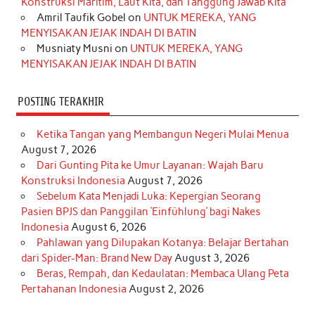
Konstruksi Maritim, Laut Kita, dan Tanggung Jawab Kita
k
a
s
n
Amril Taufik Gobel
on
UNTUK MEREKA, YANG
m
t
MENYISAKAN JEJAK INDAH DI BATIN
Musniaty Musni
on
UNTUK MEREKA, YANG
MENYISAKAN JEJAK INDAH DI BATIN
POSTING TERAKHIR
Ketika Tangan yang Membangun Negeri Mulai Menua
August 7, 2026
Dari Gunting Pita ke Umur Layanan: Wajah Baru
Konstruksi Indonesia
August 7, 2026
Sebelum Kata Menjadi Luka: Kepergian Seorang
Pasien BPJS dan Panggilan ‘Einfühlung’ bagi Nakes
Indonesia
August 6, 2026
Pahlawan yang Dilupakan Kotanya: Belajar Bertahan
dari Spider-Man: Brand New Day
August 3, 2026
Beras, Rempah, dan Kedaulatan: Membaca Ulang Peta
Pertahanan Indonesia
August 2, 2026