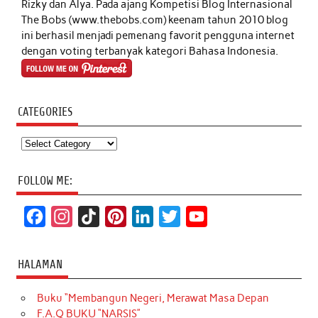
Rizky dan Alya. Pada ajang Kompetisi Blog Internasional
The Bobs (www.thebobs.com) keenam tahun 2010 blog
ini berhasil menjadi pemenang favorit pengguna internet
dengan voting terbanyak kategori Bahasa Indonesia.
CATEGORIES
Categories
FOLLOW ME:
F
I
T
P
L
T
Y
a
n
i
i
i
w
o
c
s
k
n
n
i
u
HALAMAN
e
t
T
t
k
t
T
Buku “Membangun Negeri, Merawat Masa Depan
b
a
o
e
e
t
u
F.A.Q BUKU “NARSIS”