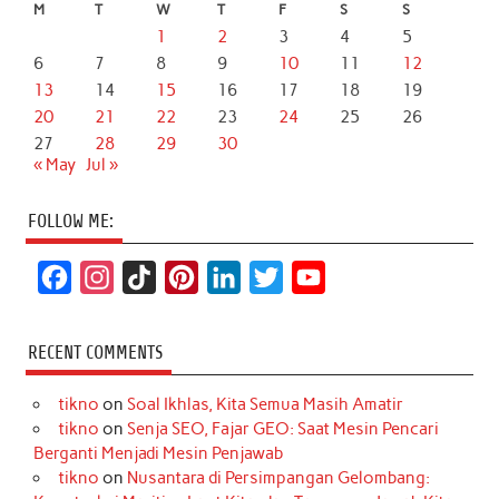
M
T
W
T
F
S
S
1
2
3
4
5
6
7
8
9
10
11
12
13
14
15
16
17
18
19
20
21
22
23
24
25
26
27
28
29
30
« May
Jul »
FOLLOW ME:
F
I
T
P
L
T
Y
a
n
i
i
i
w
o
c
s
k
n
n
i
u
RECENT COMMENTS
e
t
T
t
k
t
T
tikno
on
Soal Ikhlas, Kita Semua Masih Amatir
b
a
o
e
e
t
u
tikno
on
Senja SEO, Fajar GEO: Saat Mesin Pencari
o
g
k
r
d
e
b
Berganti Menjadi Mesin Penjawab
o
r
e
I
r
e
tikno
on
Nusantara di Persimpangan Gelombang: