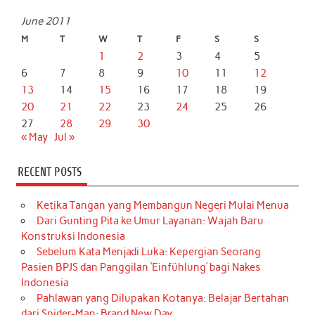
June 2011
M
T
W
T
F
S
S
1
2
3
4
5
6
7
8
9
10
11
12
13
14
15
16
17
18
19
20
21
22
23
24
25
26
27
28
29
30
« May
Jul »
RECENT POSTS
Ketika Tangan yang Membangun Negeri Mulai Menua
Dari Gunting Pita ke Umur Layanan: Wajah Baru
Konstruksi Indonesia
Sebelum Kata Menjadi Luka: Kepergian Seorang
Pasien BPJS dan Panggilan ‘Einfühlung’ bagi Nakes
Indonesia
Pahlawan yang Dilupakan Kotanya: Belajar Bertahan
dari Spider-Man: Brand New Day