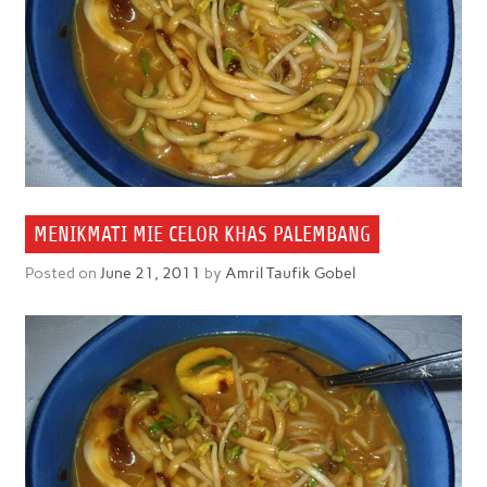
MENIKMATI MIE CELOR KHAS PALEMBANG
Posted on
June 21, 2011
by
Amril Taufik Gobel