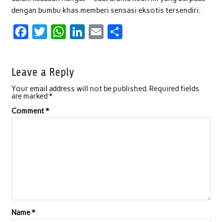
dengan bumbu khas memberi sensasi eksotis tersendiri.
F
T
W
L
E
S
a
w
h
i
m
h
c
i
a
n
a
a
Leave a Reply
e
t
t
k
i
r
Your email address will not be published.
Required fields
b
t
s
e
l
e
are marked
*
o
e
A
d
Comment
*
o
r
p
I
k
p
n
Name
*