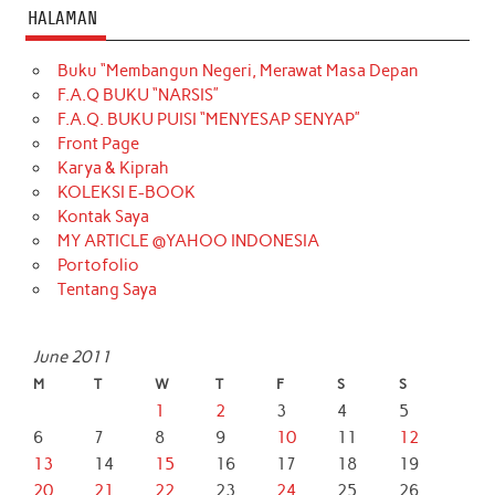
HALAMAN
Buku “Membangun Negeri, Merawat Masa Depan
F.A.Q BUKU “NARSIS”
F.A.Q. BUKU PUISI “MENYESAP SENYAP”
Front Page
Karya & Kiprah
KOLEKSI E-BOOK
Kontak Saya
MY ARTICLE @YAHOO INDONESIA
Portofolio
Tentang Saya
June 2011
M
T
W
T
F
S
S
1
2
3
4
5
6
7
8
9
10
11
12
13
14
15
16
17
18
19
20
21
22
23
24
25
26