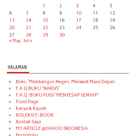
1
2
3
4
5
6
7
8
9
10
11
12
13
14
15
16
17
18
19
20
21
22
23
24
25
26
27
28
29
30
« May
Jul »
HALAMAN
Buku “Membangun Negeri, Merawat Masa Depan
F.A.Q BUKU “NARSIS”
F.A.Q. BUKU PUISI “MENYESAP SENYAP”
Front Page
Karya & Kiprah
KOLEKSI E-BOOK
Kontak Saya
MY ARTICLE @YAHOO INDONESIA
Portofolio