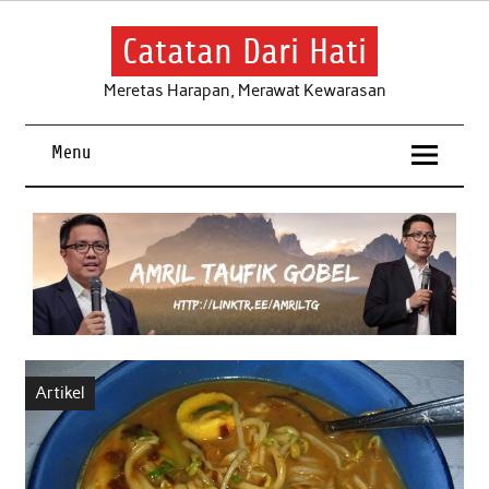
Skip
to
content
Catatan Dari Hati
Meretas Harapan, Merawat Kewarasan
Menu
Artikel