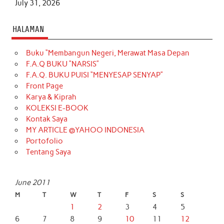
July 31, 2026
HALAMAN
Buku “Membangun Negeri, Merawat Masa Depan
F.A.Q BUKU “NARSIS”
F.A.Q. BUKU PUISI “MENYESAP SENYAP”
Front Page
Karya & Kiprah
KOLEKSI E-BOOK
Kontak Saya
MY ARTICLE @YAHOO INDONESIA
Portofolio
Tentang Saya
June 2011
M
T
W
T
F
S
S
1
2
3
4
5
6
7
8
9
10
11
12