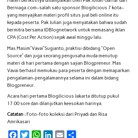
Materi berikutnya disampaikan oleh Pak Julian Gaffar dari
Berniaga.com–salah satu sponsor Blogilicious 7 kota–
yang menyajikan materi profil situs jual beli online itu
kepada peserta. Pak Julian juga menyatakan bahwa sudah
bermitra bersama IDBlognetwork untuk memasang iklan
CPA (Cost Per Action) sejak awal minggu lalu.
Mas Masim”Vavai”Sugianto, praktisi dibidang “Open
Source” dan juga seorang pengusaha muda menutup
materi di hari pertama dengan sajian Blogpreneur. Mas
Vavai berhasil memukau para peserta dengan memaparkan
pengalaman-pengalamannya selama ini dalam bidang
Blogpreneur.
Acara hari pertama Blogilicious Jakarta ditutup pukul
17.00 sore dan dilanjutkan keesokan harinya.
Catatan :
Foto-foto koleksi dari Priyadi dan Risa
Amrikasari
F
T
W
L
E
S