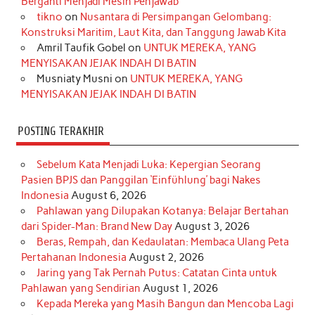
Berganti Menjadi Mesin Penjawab
o
r
e
I
r
e
tikno
on
Nusantara di Persimpangan Gelombang:
Konstruksi Maritim, Laut Kita, dan Tanggung Jawab Kita
k
a
s
n
Amril Taufik Gobel
on
UNTUK MEREKA, YANG
m
t
MENYISAKAN JEJAK INDAH DI BATIN
Musniaty Musni
on
UNTUK MEREKA, YANG
MENYISAKAN JEJAK INDAH DI BATIN
POSTING TERAKHIR
Sebelum Kata Menjadi Luka: Kepergian Seorang
Pasien BPJS dan Panggilan ‘Einfühlung’ bagi Nakes
Indonesia
August 6, 2026
Pahlawan yang Dilupakan Kotanya: Belajar Bertahan
dari Spider-Man: Brand New Day
August 3, 2026
Beras, Rempah, dan Kedaulatan: Membaca Ulang Peta
Pertahanan Indonesia
August 2, 2026
Jaring yang Tak Pernah Putus: Catatan Cinta untuk
Pahlawan yang Sendirian
August 1, 2026
Kepada Mereka yang Masih Bangun dan Mencoba Lagi