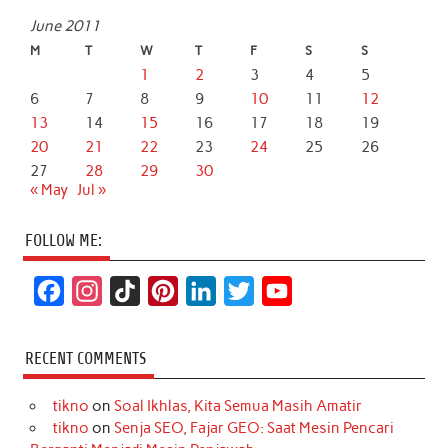
June 2011
M
T
W
T
F
S
S
1
2
3
4
5
6
7
8
9
10
11
12
13
14
15
16
17
18
19
20
21
22
23
24
25
26
27
28
29
30
« May
Jul »
FOLLOW ME:
F
I
T
P
L
T
Y
a
n
i
i
i
w
o
c
s
k
n
n
i
u
RECENT COMMENTS
e
t
T
t
k
t
T
tikno
on
Soal Ikhlas, Kita Semua Masih Amatir
b
a
o
e
e
t
u
tikno
on
Senja SEO, Fajar GEO: Saat Mesin Pencari
o
g
k
r
d
e
b