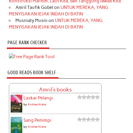
Konstruksi Maritim, Laut Kita, dan Tanggung Jawab Kita
Amril Taufik Gobel
on
UNTUK MEREKA, YANG
MENYISAKAN JEJAK INDAH DI BATIN
Musniaty Musni
on
UNTUK MEREKA, YANG
MENYISAKAN JEJAK INDAH DI BATIN
PAGE RANK CHECKER
GOOD READS BOOK SHELF
Amril's books
Laskar Pelangi
by
Andrea Hirata
Sang Pemimpi
by
Andrea Hirata