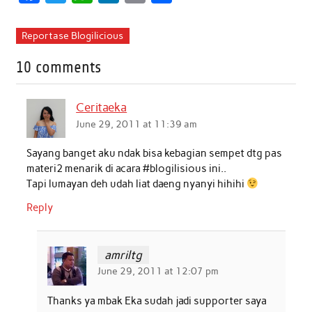
a
w
h
i
m
h
c
i
a
n
a
a
Reportase Blogilicious
e
t
t
k
i
r
10 comments
b
t
s
e
l
e
o
e
A
d
Ceritaeka
o
r
p
I
June 29, 2011 at 11:39 am
k
p
n
Sayang banget aku ndak bisa kebagian sempet dtg pas
materi2 menarik di acara #blogilisious ini..
Tapi lumayan deh udah liat daeng nyanyi hihihi
Reply
amriltg
June 29, 2011 at 12:07 pm
Thanks ya mbak Eka sudah jadi supporter saya