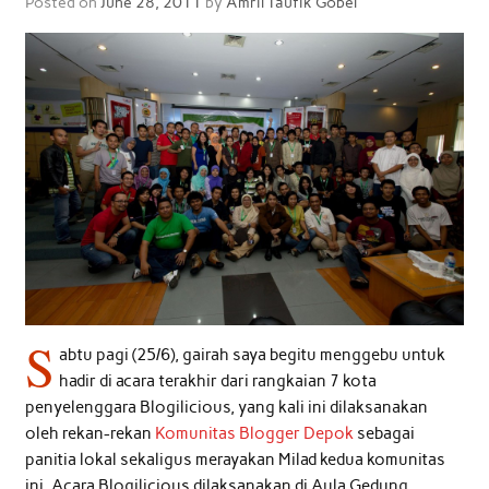
Posted on
June 28, 2011
by
Amril Taufik Gobel
S
abtu pagi (25/6), gairah saya begitu menggebu untuk
hadir di acara terakhir dari rangkaian 7 kota
penyelenggara Blogilicious, yang kali ini dilaksanakan
oleh rekan-rekan
Komunitas Blogger Depok
sebagai
panitia lokal sekaligus merayakan Milad kedua komunitas
ini. Acara Blogilicious dilaksanakan di Aula Gedung