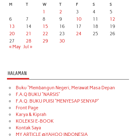
M
T
W
T
F
S
S
1
2
3
4
5
6
7
8
9
10
11
12
13
14
15
16
17
18
19
20
21
22
23
24
25
26
27
28
29
30
« May
Jul »
HALAMAN
Buku “Membangun Negeri, Merawat Masa Depan
F.A.Q BUKU “NARSIS”
F.A.Q. BUKU PUISI “MENYESAP SENYAP”
Front Page
Karya & Kiprah
KOLEKSI E-BOOK
Kontak Saya
MY ARTICLE @YAHOO INDONESIA