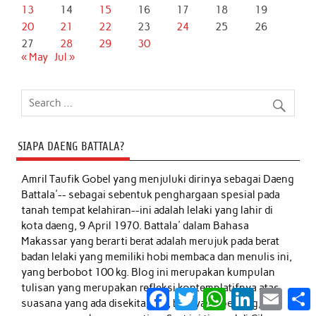
13
14
15
16
17
18
19
20
21
22
23
24
25
26
27
28
29
30
« May
Jul »
SIAPA DAENG BATTALA?
Amril Taufik Gobel
yang menjuluki dirinya sebagai Daeng
Battala'-- sebagai sebentuk penghargaan spesial pada
tanah tempat kelahiran--ini adalah lelaki yang lahir di
kota daeng, 9 April 1970. Battala' dalam Bahasa
Makassar yang berarti berat adalah merujuk pada berat
badan lelaki yang memiliki hobi membaca dan menulis ini,
yang berbobot 100 kg. Blog ini merupakan kumpulan
tulisan yang merupakan refleksi kontemplatifnya atas
Facebook
Twitter
WhatsApp
LinkedIn
Email
S
suasana yang ada disekitarnya, baik yang penting,