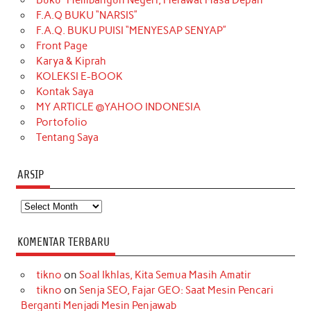
Buku “Membangun Negeri, Merawat Masa Depan
b
a
o
e
e
t
u
F.A.Q BUKU “NARSIS”
o
g
k
r
d
e
b
F.A.Q. BUKU PUISI “MENYESAP SENYAP”
o
r
e
I
r
e
Front Page
Karya & Kiprah
k
a
s
n
KOLEKSI E-BOOK
m
t
Kontak Saya
MY ARTICLE @YAHOO INDONESIA
Portofolio
Tentang Saya
ARSIP
Arsip
KOMENTAR TERBARU
tikno
on
Soal Ikhlas, Kita Semua Masih Amatir
tikno
on
Senja SEO, Fajar GEO: Saat Mesin Pencari
Berganti Menjadi Mesin Penjawab