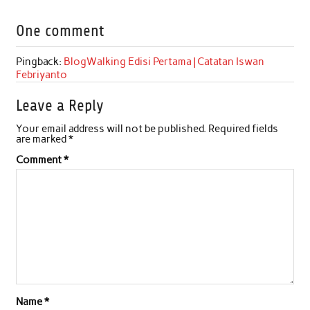
c
i
a
n
a
a
One comment
e
t
t
k
i
r
b
t
s
e
l
e
Pingback:
BlogWalking Edisi Pertama | Catatan Iswan
Febriyanto
o
e
A
d
o
r
p
I
Leave a Reply
k
p
n
Your email address will not be published.
Required fields
are marked
*
Comment
*
Name
*