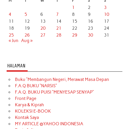
M
T
W
T
F
S
S
1
2
3
4
5
6
7
8
9
10
11
12
13
14
15
16
17
18
19
20
21
22
23
24
25
26
27
28
29
30
31
« Jun
Aug »
HALAMAN
Buku “Membangun Negeri, Merawat Masa Depan
F.A.Q BUKU “NARSIS”
F.A.Q. BUKU PUISI “MENYESAP SENYAP”
Front Page
Karya & Kiprah
KOLEKSI E-BOOK
Kontak Saya
MY ARTICLE @YAHOO INDONESIA