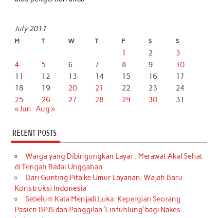
July 2011
M
T
W
T
F
S
S
1
2
3
4
5
6
7
8
9
10
11
12
13
14
15
16
17
18
19
20
21
22
23
24
25
26
27
28
29
30
31
« Jun
Aug »
RECENT POSTS
Warga yang Dibingungkan Layar : Merawat Akal Sehat
di Tengah Badai Unggahan
Dari Gunting Pita ke Umur Layanan: Wajah Baru
Konstruksi Indonesia
Sebelum Kata Menjadi Luka: Kepergian Seorang
Pasien BPJS dan Panggilan ‘Einfühlung’ bagi Nakes