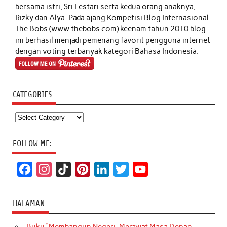
bersama istri, Sri Lestari serta kedua orang anaknya,
Rizky dan Alya. Pada ajang Kompetisi Blog Internasional
The Bobs (www.thebobs.com) keenam tahun 2010 blog
ini berhasil menjadi pemenang favorit pengguna internet
dengan voting terbanyak kategori Bahasa Indonesia.
CATEGORIES
Categories
FOLLOW ME:
F
I
T
P
L
T
Y
a
n
i
i
i
w
o
c
s
k
n
n
i
u
HALAMAN
e
t
T
t
k
t
T