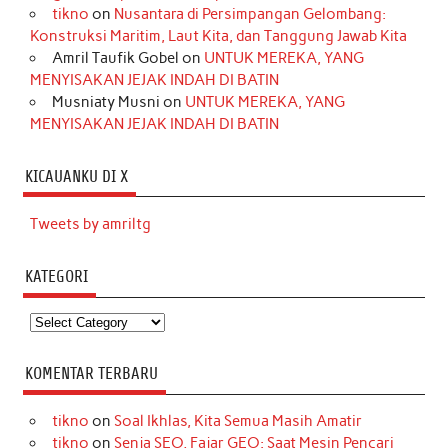
tikno
on
Nusantara di Persimpangan Gelombang:
Konstruksi Maritim, Laut Kita, dan Tanggung Jawab Kita
Amril Taufik Gobel
on
UNTUK MEREKA, YANG
MENYISAKAN JEJAK INDAH DI BATIN
Musniaty Musni
on
UNTUK MEREKA, YANG
MENYISAKAN JEJAK INDAH DI BATIN
KICAUANKU DI X
Tweets by amriltg
KATEGORI
Kategori
KOMENTAR TERBARU
tikno
on
Soal Ikhlas, Kita Semua Masih Amatir
tikno
on
Senja SEO, Fajar GEO: Saat Mesin Pencari