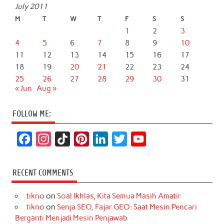
July 2011
M
T
W
T
F
S
S
1
2
3
4
5
6
7
8
9
10
11
12
13
14
15
16
17
18
19
20
21
22
23
24
25
26
27
28
29
30
31
« Jun
Aug »
FOLLOW ME:
F
I
T
P
L
T
Y
a
n
i
i
i
w
o
c
s
k
n
n
i
u
RECENT COMMENTS
e
t
T
t
k
t
T
tikno
on
Soal Ikhlas, Kita Semua Masih Amatir
b
a
o
e
e
t
u
tikno
on
Senja SEO, Fajar GEO: Saat Mesin Pencari
o
g
k
r
d
e
b
Berganti Menjadi Mesin Penjawab