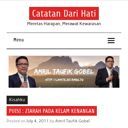
Skip
to
content
Catatan Dari Hati
Meretas Harapan, Merawat Kewarasan
Menu
Kisahku
PUISI : ZIARAH PADA KELAM KENANGAN
Posted on
July 4, 2011
by
Amril Taufik Gobel