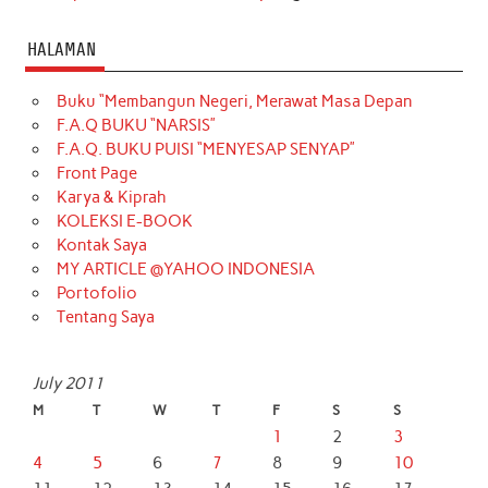
HALAMAN
Buku “Membangun Negeri, Merawat Masa Depan
F.A.Q BUKU “NARSIS”
F.A.Q. BUKU PUISI “MENYESAP SENYAP”
Front Page
Karya & Kiprah
KOLEKSI E-BOOK
Kontak Saya
MY ARTICLE @YAHOO INDONESIA
Portofolio
Tentang Saya
July 2011
M
T
W
T
F
S
S
1
2
3
4
5
6
7
8
9
10