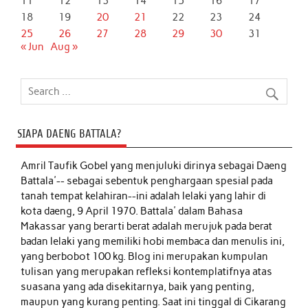
11
12
13
14
15
16
17
18
19
20
21
22
23
24
25
26
27
28
29
30
31
« Jun
Aug »
SIAPA DAENG BATTALA?
Amril Taufik Gobel
yang menjuluki dirinya sebagai Daeng
Battala'-- sebagai sebentuk penghargaan spesial pada
tanah tempat kelahiran--ini adalah lelaki yang lahir di
kota daeng, 9 April 1970. Battala' dalam Bahasa
Makassar yang berarti berat adalah merujuk pada berat
badan lelaki yang memiliki hobi membaca dan menulis ini,
yang berbobot 100 kg. Blog ini merupakan kumpulan
tulisan yang merupakan refleksi kontemplatifnya atas
suasana yang ada disekitarnya, baik yang penting,
maupun yang kurang penting. Saat ini tinggal di Cikarang