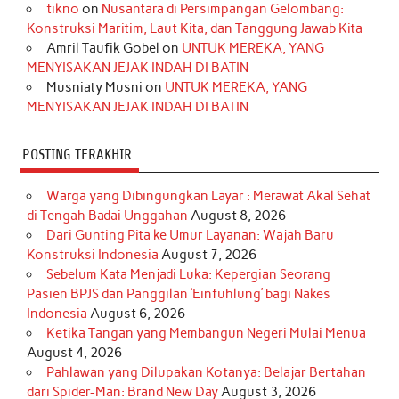
o
r
e
I
r
e
tikno
on
Nusantara di Persimpangan Gelombang:
Konstruksi Maritim, Laut Kita, dan Tanggung Jawab Kita
k
a
s
n
Amril Taufik Gobel
on
UNTUK MEREKA, YANG
m
t
MENYISAKAN JEJAK INDAH DI BATIN
Musniaty Musni
on
UNTUK MEREKA, YANG
MENYISAKAN JEJAK INDAH DI BATIN
POSTING TERAKHIR
Warga yang Dibingungkan Layar : Merawat Akal Sehat
di Tengah Badai Unggahan
August 8, 2026
Dari Gunting Pita ke Umur Layanan: Wajah Baru
Konstruksi Indonesia
August 7, 2026
Sebelum Kata Menjadi Luka: Kepergian Seorang
Pasien BPJS dan Panggilan ‘Einfühlung’ bagi Nakes
Indonesia
August 6, 2026
Ketika Tangan yang Membangun Negeri Mulai Menua
August 4, 2026
Pahlawan yang Dilupakan Kotanya: Belajar Bertahan
dari Spider-Man: Brand New Day
August 3, 2026