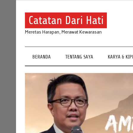
Skip
to
content
Catatan Dari Hati
Meretas Harapan, Merawat Kewarasan
BERANDA
TENTANG SAYA
KARYA & KI