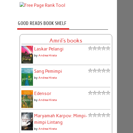
GOOD READS BOOK SHELF
Amril's books
Laskar Pelangi
by
Andrea Hirata
Sang Pemimpi
by
Andrea Hirata
Edensor
by
Andrea Hirata
Maryamah Karpov: Mimpi-
mimpi Lintang
by
Andrea Hirata