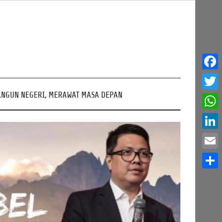
Face
NGUN NEGERI, MERAWAT MASA DEPAN
Twitt
What
Linke
Email
Share