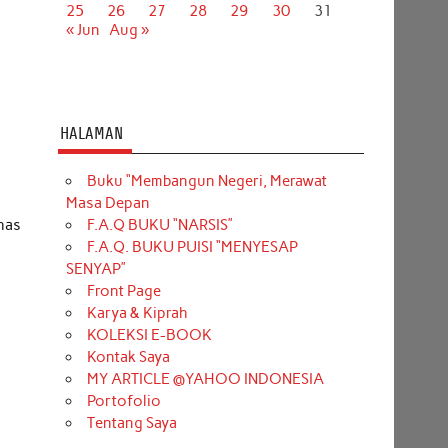
25
26
27
28
29
30
31
« Jun
Aug »
HALAMAN
Buku “Membangun Negeri, Merawat
Masa Depan
F.A.Q BUKU “NARSIS”
has
F.A.Q. BUKU PUISI “MENYESAP
SENYAP”
Front Page
Karya & Kiprah
KOLEKSI E-BOOK
Kontak Saya
MY ARTICLE @YAHOO INDONESIA
Portofolio
Tentang Saya