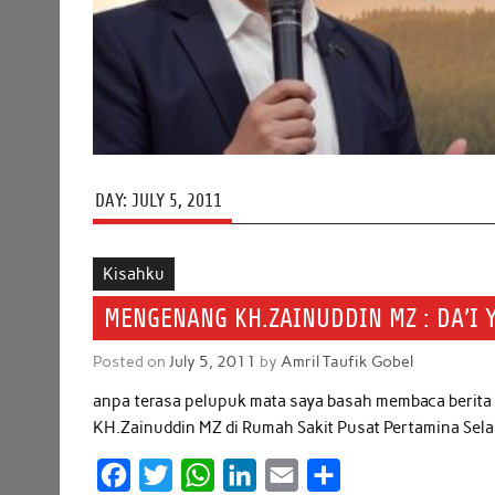
DAY:
JULY 5, 2011
Kisahku
MENGENANG KH.ZAINUDDIN MZ : DA’I 
Posted on
July 5, 2011
by
Amril Taufik Gobel
anpa terasa pelupuk mata saya basah membaca berita d
KH.Zainuddin MZ di Rumah Sakit Pusat Pertamina Selas
F
T
W
L
E
S