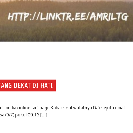
YANG DEKAT DI HATI
i media online tadi pagi. Kabar soal wafatnya Da’i sejuta umat
a (5/7) pukul 09.15 […]