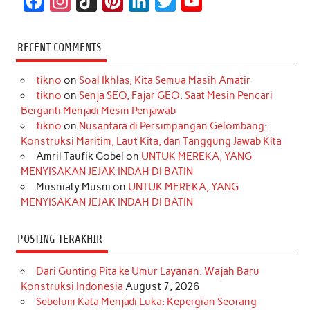
F
I
T
P
L
T
Y
a
n
i
i
i
w
o
c
s
k
n
n
i
u
RECENT COMMENTS
e
t
T
t
k
t
T
tikno
on
Soal Ikhlas, Kita Semua Masih Amatir
b
a
o
e
e
t
u
tikno
on
Senja SEO, Fajar GEO: Saat Mesin Pencari
o
g
k
r
d
e
b
Berganti Menjadi Mesin Penjawab
o
r
e
I
r
e
tikno
on
Nusantara di Persimpangan Gelombang:
Konstruksi Maritim, Laut Kita, dan Tanggung Jawab Kita
k
a
s
n
Amril Taufik Gobel
on
UNTUK MEREKA, YANG
m
t
MENYISAKAN JEJAK INDAH DI BATIN
Musniaty Musni
on
UNTUK MEREKA, YANG
MENYISAKAN JEJAK INDAH DI BATIN
POSTING TERAKHIR
Dari Gunting Pita ke Umur Layanan: Wajah Baru
Konstruksi Indonesia
August 7, 2026
Sebelum Kata Menjadi Luka: Kepergian Seorang