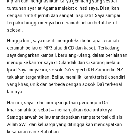
kiprah dan menghasilkan karya gemilang yang sesuai
tuntunan syariat Agama melekat di hati saya. Disajikan
dengan runtut,jernih dan sangat inspiratif. Saya sampai
terpaku hingga menyadari ceramah beliau betul-betul
selesai.
Hingga kini, saya masih mengoleksi beberapa ceramah-
ceramah beliau di MP3 atau di CD dan kaset. Terkadang
saya dengarkan kembali, berulang-ulang, dalam perjalanan
menuju ke kantor saya di Cilandak dari Cikarang melalui
Ipod. Saya meyakini, sosok Da’i seperti KH Zainuddin MZ
tak akan tergantikan. Beliau memiliki karakteristik sendiri
yang khas, unik dan berbeda dengan sosok Da’i terkenal
lainnya.
Hari ini, saya– dan mungkin jutaan pengagum Da’i
kharismatik tersebut — memanjatkan doa untuknya.
Semoga arwah beliau mendapatkan tempat terbaik di sisi
Allah SWT dan keluarga yang ditinggalkan mendapatkan
kesabaran dan ketabahan.