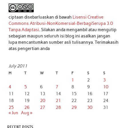
ciptaan disebarluaskan di bawah
Lisensi Creative
Commons Atribusi-NonKomersial-BerbagiSerupa 3.0
Tanpa Adaptasi
. Silakan anda mengambil atau mengutip
sebagian maupun seluruh isi blog ini asalkan jangan
lupa mencantumkan sumber asli tulisannya. Terimakasih
atas pengertian anda
July 2011
M
T
W
T
F
S
S
1
2
3
4
5
6
7
8
9
10
11
12
13
14
15
16
17
18
19
20
21
22
23
24
25
26
27
28
29
30
31
« Jun
Aug »
RECENT POSTS