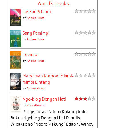
Amril's books
Laskar Pelangi
by
Andrea Hirata
Sang Pemimpi
by
Andrea Hirata
Edensor
by
Andrea Hirata
Maryamah Karpov: Mimpi-
mimpi Lintang
by
Andrea Hirata
Nge-blog Dengan Hati
by
Ndoro Kakung
Blogisme ala Ndoro Kakung Judul
Buku : Ngeblog Dengan Hati Penulis :
Wicaksono “Ndoro Kakung” Editor : Windy