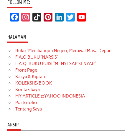
FOLLOW ME:
F
I
T
P
L
T
Y
a
n
i
i
i
w
o
c
s
k
n
n
i
u
HALAMAN
e
t
T
t
k
t
T
Buku “Membangun Negeri, Merawat Masa Depan
b
a
o
e
e
t
u
F.A.Q BUKU “NARSIS”
o
g
k
r
d
e
b
F.A.Q. BUKU PUISI “MENYESAP SENYAP”
o
r
e
I
r
e
Front Page
Karya & Kiprah
k
a
s
n
KOLEKSI E-BOOK
m
t
Kontak Saya
MY ARTICLE @YAHOO INDONESIA
Portofolio
Tentang Saya
ARSIP