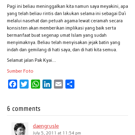
Pagi ini beliau meninggalkan kita namun saya meyakini, apa
yang telah beliau rintis dan lakukan selama ini sebagai Da’i
melalui nasehat dan petuah agama lewat ceramah secara
konsisten akan memberikan implikasi yang baik serta
bermanfaat buat segenap umat Islam yang sudah
menyimaknya. Beliau telah menyisakan jejak batin yang
indah dan gemilang di hati saya, dan di hati kita semua.
Selamat jalan Pak Kyai…
Sumber Foto
F
T
W
L
E
S
a
w
h
i
m
h
c
i
a
n
a
a
6 comments
e
t
t
k
i
r
b
t
s
e
l
e
daengrusle
o
e
A
d
July 5, 2011 at 11:54 pm