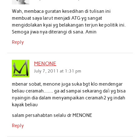
o
r
p
I
Wah, membaca guratan kesedihan di tulisan ini
k
p
n
membuat saya larut menjadi ATG yg sangat
mengidolakan kyai yg belakangan terjun ke politik ini.
Semoga jiwa nya diterangi di sana. Amin
Reply
MENONE
July 7, 2011 at 1:31 pm
mbenar sobat, menone juga suka bgt klo mendengar
beliau ceramah……. ga ad sampai sekarang da’i yg bisa
nyaingin dia dalam menyampaikan ceramah2 yg indah
kayak beliau
salam persahabtan selalu dr MENONE
Reply