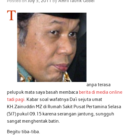
Posted on
July 5, 2011
by
Amril Taufik Gobel
T
anpa terasa
pelupuk mata saya basah membaca
berita di media online
tadi pagi.
Kabar soal wafatnya Da’i sejuta umat
KH.Zainuddin MZ di Rumah Sakit Pusat Pertamina Selasa
(5/7) pukul 09.15 karena serangan jantung, sungguh
sangat menghentak batin.
Begitu tiba-tiba.