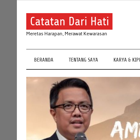
Skip
to
content
Catatan Dari Hati
Meretas Harapan, Merawat Kewarasan
BERANDA
TENTANG SAYA
KARYA & KI