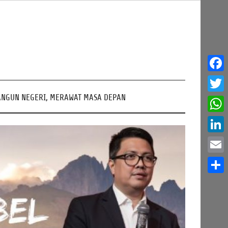
Face
NGUN NEGERI, MERAWAT MASA DEPAN
Twitt
What
Linke
Email
Share