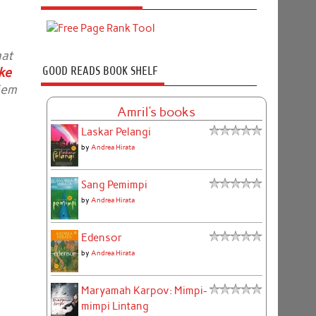
aat
GOOD READS BOOK SHELF
ke
iem
Amril's books
Laskar Pelangi
by
Andrea Hirata
Sang Pemimpi
by
Andrea Hirata
Edensor
by
Andrea Hirata
Maryamah Karpov: Mimpi-
mimpi Lintang