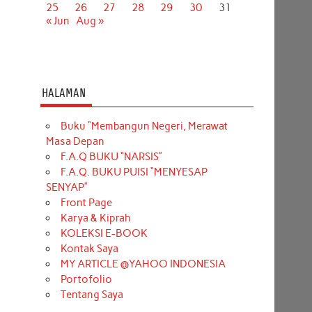
25
26
27
28
29
30
31
« Jun
Aug »
HALAMAN
Buku “Membangun Negeri, Merawat
Masa Depan
F.A.Q BUKU “NARSIS”
F.A.Q. BUKU PUISI “MENYESAP
SENYAP”
Front Page
Karya & Kiprah
KOLEKSI E-BOOK
Kontak Saya
MY ARTICLE @YAHOO INDONESIA
Portofolio
Tentang Saya