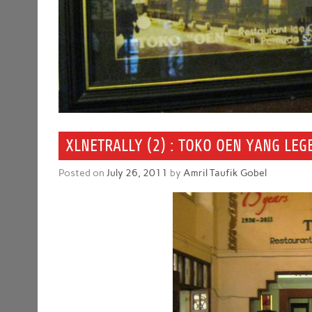
XLNETRALLY (2) : TOKO OEN YANG LE
Posted on
July 26, 2011
by
Amril Taufik Gobel