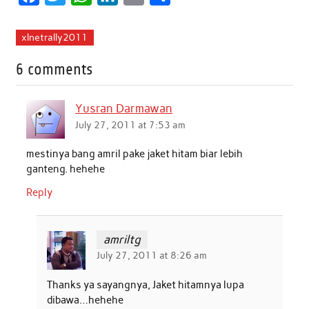
a
w
h
i
m
h
c
i
a
n
a
a
xlnetrally2011
e
t
t
k
i
r
6 comments
b
t
s
e
l
e
o
e
A
d
Yusran Darmawan
o
r
p
I
July 27, 2011 at 7:53 am
k
p
n
mestinya bang amril pake jaket hitam biar lebih
ganteng. hehehe
Reply
amriltg
July 27, 2011 at 8:26 am
Thanks ya sayangnya, Jaket hitamnya lupa
dibawa…hehehe