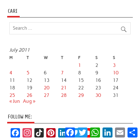
CARI
July 2011
M
T
W
T
F
S
S
1
2
3
4
5
6
7
8
9
10
11
12
13
14
15
16
17
18
19
20
21
22
23
24
25
26
27
28
29
30
31
« Jun
Aug »
FOLLOW ME:
Facebook
Twitter
WhatsApp
LinkedIn
Email
S
F
I
T
P
L
T
Y