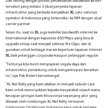
Dan seiring dengan proses penambahan bandwidth ke RIM
tersebut yang melalui 2 (dua) penyedia layanan
infrastruktur yang berbeda menjadikan
XL
satu-satunya
operator di Indonesia yang terkoneksi ke RIM dengan
dual
carrier partner
.
Selain itu, saat ini
XL
juga memiliki bandwidth internet ke
International dengan kapasitas 650 Mbps yang bisa di
upgrade setiap saat menjadi sebesar N x Gbps dan di
gunakan untuk berbagai macam keperluan layanan internet
XL
baik pelanggan
corporate
maupun pelanggan
regular
.
“Tentunya kita mesti menyiapkan segala daya dan
infrastruktur pendukung untuk mengantisipasi kenaikan
ini,”ujar Pak Robert bersemangat .
“XL Net Rally yang kami adakan ini menjadi sebuah cara
kami untuk menunjukkan kepada masyarakat sejauh mana
kesiapan jaringan kami khususnya sepanjang jalur yang
dilewati oleh rombongan XL Net Rally, termasuk
rombongan Otoblogger Indonesia yang untuk pertama