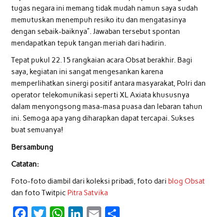
tugas negara ini memang tidak mudah namun saya sudah
memutuskan menempuh resiko itu dan mengatasinya
dengan sebaik-baiknya”. Jawaban tersebut spontan
mendapatkan tepuk tangan meriah dari hadirin.
Tepat pukul 22.15 rangkaian acara Obsat berakhir. Bagi
saya, kegiatan ini sangat mengesankan karena
memperlihatkan sinergi positif antara masyarakat, Polri dan
operator telekomunikasi seperti XL Axiata khususnya
dalam menyongsong masa-masa puasa dan lebaran tahun
ini. Semoga apa yang diharapkan dapat tercapai. Sukses
buat semuanya!
Bersambung
Catatan:
Foto-foto diambil dari koleksi pribadi, foto dari
blog Obsat
dan foto Twitpic
Pitra Satvika
F
T
W
L
E
S