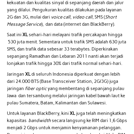
kekuatan dan kualitas sinyal di sepanjang daerah dan jalur
yang dilalui. Pengukuran kualitas dilakukan pada layanan
2G dan 3G, mulai dari
voice call
,
video call
, SMS (
Short
Message Service
), dan data (internet dan BlackBerry).
Saat ini
XL
sehari-hari melayani trafik percakapan hingga
530 juta menit. Sementara untuk trafik SMS adalah 630 juta
SMS, dan trafik data sebesar 33 terabytes. Diperkirakan
sepanjang Ramadhan dan Lebaran 2011 nanti akan terjadi
lonjakan trafik hingga 30% dari trafik normal sehari-hari.
Jaringan
XL
di seluruh Indonesia diperkuat dengan lebih
dari 24.000 BTS (Base Transceiver Station, 2G/3G) juga
jaringan
fiber optic
yang membentang di sepanjang pulau
Jawa dan tersambung melalui jaringan kabel bawah laut ke
pulau Sumatera, Batam, Kalimantan dan Sulawesi.
Untuk layanan BlackBerry, kini
XL
juga telah meningkatkan
kapasitas
bandwidth
secara langsung ke RIM dari 1,6 Gbps
menjadi 2 Gbps untuk menjamin kenyamanan pelanggan.