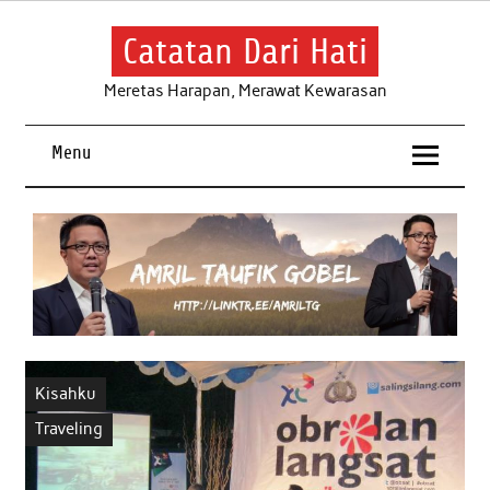
Skip
to
content
Catatan Dari Hati
Meretas Harapan, Merawat Kewarasan
Menu
Kisahku
Traveling