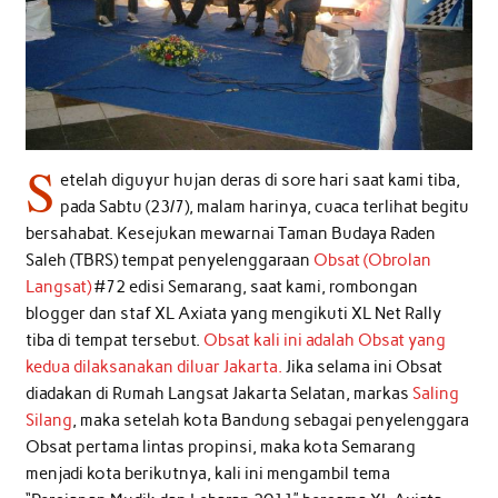
S
etelah diguyur hujan deras di sore hari saat kami tiba,
pada Sabtu (23/7), malam harinya, cuaca terlihat begitu
bersahabat. Kesejukan mewarnai Taman Budaya Raden
Saleh (TBRS) tempat penyelenggaraan
Obsat (Obrolan
Langsat)
#72 edisi Semarang, saat kami, rombongan
blogger dan staf XL Axiata yang mengikuti XL Net Rally
tiba di tempat tersebut.
Obsat kali ini adalah Obsat yang
kedua dilaksanakan diluar Jakarta.
Jika selama ini Obsat
diadakan di Rumah Langsat Jakarta Selatan, markas
Saling
Silang
, maka setelah kota Bandung sebagai penyelenggara
Obsat pertama lintas propinsi, maka kota Semarang
menjadi kota berikutnya, kali ini mengambil tema