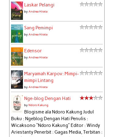
Laskar Pelangi
by
Andrea Hirata
Sang Pemimpi
by
Andrea Hirata
Edensor
by
Andrea Hirata
Maryamah Karpov: Mimpi-
mimpi Lintang
by
Andrea Hirata
Nge-blog Dengan Hati
by
Ndoro Kakung
Blogisme ala Ndoro Kakung Judul
Buku : Ngeblog Dengan Hati Penulis :
Wicaksono “Ndoro Kakung” Editor : Windy
Ariestanty Penerbit : Gagas Media, Terbitan :